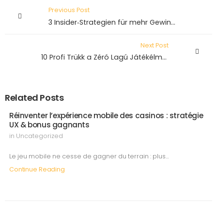
Previous Post
3 Insider‑Strategien für mehr Gewinn mit kostenlosen Spins im Lemon Casino
Next Post
10 Profi Trükk a Zéró Lagú Játékélményhez a Sportaza Casino‑ban
Related Posts
Réinventer l’expérience mobile des casinos : stratégie
UX & bonus gagnants
in
Uncategorized
Le jeu mobile ne cesse de gagner du terrain : plus…
Continue Reading