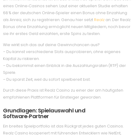
eines Online‑Casinos sehen. Laut einer aktuellen Studie erhalten
68 % der deutschen Online‑Spieler einen Bonus ohne Einzahlung
als Anreiz, sich zu registrieren. Genau hier setzt
Realz
an: Der Realz
Bonus ohne Einzahlung ermöglicht neuen Mitgliedern, noch bevor
sie ihr erstes Geld einzahlen, erste Spins zu testen.
Wie wirkt sich das auf deine Gewinnchancen aus?
– Du kannst verschiedene Slots ausprobieren, ohne eigenes
Kapital zu riskieren.
– Du bekommst einen Einblick in die Auszahlungsraten (RTP) der
Spiele.
– Du sparst Zeit, weil du sofort spielbereit bist.
Durch diese Praxis ist Realz Casino zu einer der am häufigsten
empfohlenen Plattformen für Einsteiger geworden.
Grundlagen: Spielauswahl und
Software‑Partner
Ein breites Spielportfolio ist das Rückgrat jedes guten Casinos.
Realz Casino kooperiert mit führenden Entwicklern wie NetEnt,