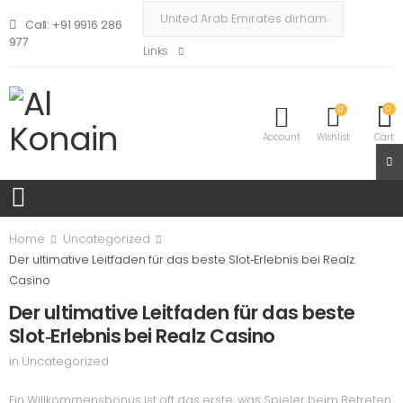
Call: +91 9916 286
977
Links
0
0
Account
Wishlist
Cart
Home
Uncategorized
Der ultimative Leitfaden für das beste Slot‑Erlebnis bei Realz
Casino
Der ultimative Leitfaden für das beste
Slot‑Erlebnis bei Realz Casino
in
Uncategorized
Ein Willkommensbonus ist oft das erste, was Spieler beim Betreten