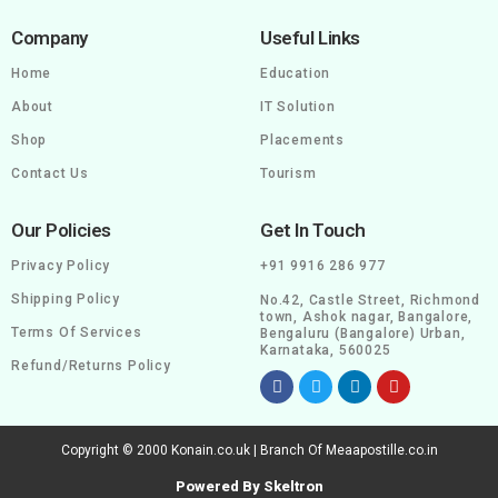
Company
Useful Links
Home
Education
About
IT Solution
Shop
Placements
Contact Us
Tourism
Our Policies
Get In Touch
Privacy Policy
+91 9916 286 977
Shipping Policy
No.42, Castle Street, Richmond
town, Ashok nagar, Bangalore,
Terms Of Services
Bengaluru (Bangalore) Urban,
Karnataka, 560025
Refund/Returns Policy
Copyright © 2000 Konain.co.uk | Branch Of Meaapostille.co.in
Powered By Skeltron