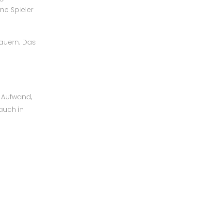
ne Spieler
auern. Das
e Aufwand,
auch in