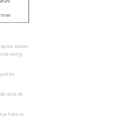
efühl
ehmer
-Spots setzen
sonst wenig
piel im
lb sind oft
eue Fans zu