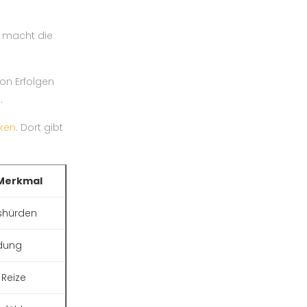
e macht die
on Erfolgen
.
cken
. Dort gibt
Merkmal
gshürden
dung
 Reize