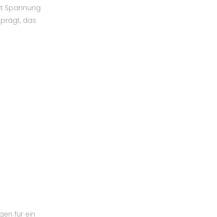
aut Spannung
eprägt, das
gen für ein