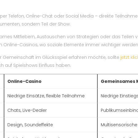
per Telefon, Online-Chat oder Social Media – direkte Teilnahm
sumenten, sondern Teil der Show.
s Mitfiebern, Austauschen von Strategien oder das Teilen v
 in Online-Casinos, wo soziale Elemente immer wichtiger werden
r Gemeinschaft im Glücksspiel erfahren möchte, sollte
jetzt kli
 auf Spielshows Einfluss haben.
Online-Casino
Gemeinsames 
Niedrige Einsätze, flexible Teilnahme
Niedrige Einstie
Chats, Live-Dealer
Publikumseinbin
Design, Soundeffekte
Multisensorische