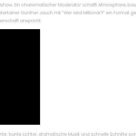
pielshow. Ein charismatischer Moderator schafft Atmosphäre, b
ntertainer Günther Jauch mit “Wer wird Millionär?” ein Format g
uerschaft anspricht.
e: bunte Lichter, dramatische Musik und schnelle Schnitte sor