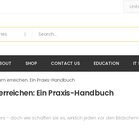
BOUT
SHOP
CONTACT US
EDUCATION
IT
kum erreichen: Ein Praxis-Handbuch
 erreichen: Ein Praxis-Handbuch
s – doch wie schaffen sie es, wirklich jeden vor den Bildschirm