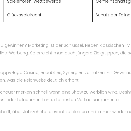
Spielerforen, Wettbewerbe
Gemeinschaftsg
Glücksspielrecht
Schutz der Teiln
u gewinnen? Marketing ist der Schlüssel. Neben klassischen TV
nline-Werbung. So erreicht man auch jüngere Zielgruppen, die 
ppyHugo Casino, erlaubt es, Synergien zu nutzen. Ein Gewinns
n, was die Reichweite deutlich erhöht.
schauer merken schnell, wenn eine Show zu werblich wirkt. Desha
ss jeder teilnehmen kann, die besten Verkaufsargumente.
hafft, über Jahrzehnte relevant zu bleiben und immer wieder n