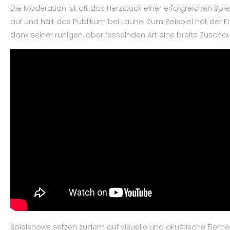
Die Moderation ist oft das Herzstück einer erfolgreichen S
auf und hält das Publikum bei Laune. Zum Beispiel hat der E
dank seiner ruhigen, aber fesselnden Art eine breite Zuscha
Spielshows setzen zudem auf visuelle und akustische Element