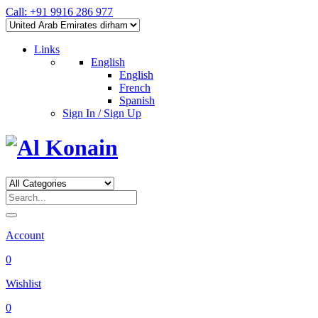
Call: +91 9916 286 977
Links
English
English
French
Spanish
Sign In / Sign Up
Account
0
Wishlist
0