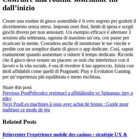
dall’inizio
Creare una routine di gioco sostenibile è il vero segreto per goderti il
divertimento senza stress. Imposta orari fissi, limiti di spesa e scegli
giochi diversi per non annoiarti. Un esempio efficace è alternare 3
sessioni alla settimana, ognuna di massimo un’ora, con pause per
ricaricare la mente. Considera anche di monitorare le tue vincite e
perdite con un semplice diario di gioco o app dedicate. Così, saprai
esattamente quando aumentare o ridurre il tempo dedicato. Ricorda
che il gioco deve restare un piacere: se noti che interferisce con il
lavoro o la vita sociale, è ora di rivedere il tuo approccio. Inizia con
titoli affidabili come quelli di Pragmatic Play e Evolution Gaming
per un’esperienza più equilibrata e meno rischiosa.
Share this post:
Previous Post
Průvodce registrací a přihlášením ve Spinanga: tipy a
triky
Next Post
Les machines à sous avec achat de bonus : Guide pour
maîtriser ce mode de jeu
Related Posts
Réinventer l’expérience mobile des casinos : stratégie UX &