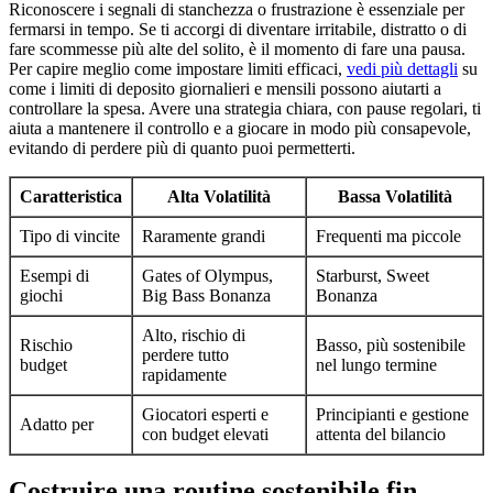
Riconoscere i segnali di stanchezza o frustrazione è essenziale per
fermarsi in tempo. Se ti accorgi di diventare irritabile, distratto o di
fare scommesse più alte del solito, è il momento di fare una pausa.
Per capire meglio come impostare limiti efficaci,
vedi più dettagli
su
come i limiti di deposito giornalieri e mensili possono aiutarti a
controllare la spesa. Avere una strategia chiara, con pause regolari, ti
aiuta a mantenere il controllo e a giocare in modo più consapevole,
evitando di perdere più di quanto puoi permetterti.
Caratteristica
Alta Volatilità
Bassa Volatilità
Tipo di vincite
Raramente grandi
Frequenti ma piccole
Esempi di
Gates of Olympus,
Starburst, Sweet
giochi
Big Bass Bonanza
Bonanza
Alto, rischio di
Rischio
Basso, più sostenibile
perdere tutto
budget
nel lungo termine
rapidamente
Giocatori esperti e
Principianti e gestione
Adatto per
con budget elevati
attenta del bilancio
Costruire una routine sostenibile fin