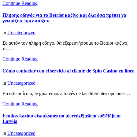
Continue Reading
Πλήρης οδηγός για το Betriot καζίνο και όλα όσα πρέπει να
γνωρίζετε πριν παίξετε
in
Uncategorized
Σε αυτόν τον πλήρη οδηγό, θα εξερευνήσουμε το Betriot καζίνο,
τις…
Continue Reading
Cómo contactar con el servicio al cliente de Spin Casino en línea
in
Uncategorized
En este artículo, te guiaremos a través de las diferentes opciones…
Continue Reading
Fenikss kazino atsauksmes no pieredzējušiem spēlētājiem
Latvijā
in
Uncategorized