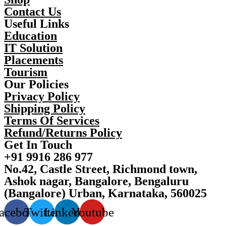
Contact Us
Useful Links
Education
IT Solution
Placements
Tourism
Our Policies
Privacy Policy
Shipping Policy
Terms Of Services
Refund/Returns Policy
Get In Touch
+91 9916 286 977
No.42, Castle Street, Richmond town,
Ashok nagar, Bangalore, Bengaluru
(Bangalore) Urban, Karnataka, 560025
acebook
Twitter
Linkedin
Youtube