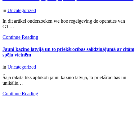
in
Uncategorized
In dit artikel onderzoeken we hoe regelgeving de operaties van
GT…
Continue Reading
Jauni kazino latvijā un to priekšrocības salīdzinājumā ar citām
spēļu vietnēm
in
Uncategorized
Šajā rakstā tiks aplūkoti jauni kazino latvijā, to priekšrocības un
unikālie…
Continue Reading