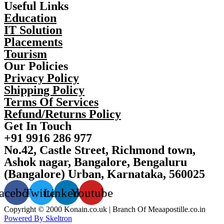
Useful Links
Education
IT Solution
Placements
Tourism
Our Policies
Privacy Policy
Shipping Policy
Terms Of Services
Refund/Returns Policy
Get In Touch
+91 9916 286 977
No.42, Castle Street, Richmond town,
Ashok nagar, Bangalore, Bengaluru
(Bangalore) Urban, Karnataka, 560025
acebook
Twitter
Linkedin
Youtube
Copyright © 2000 Konain.co.uk | Branch Of Meaapostille.co.in
Powered By Skeltron