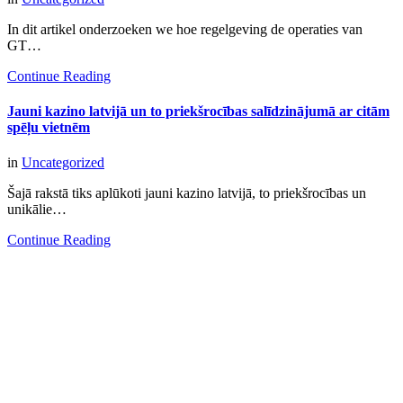
In dit artikel onderzoeken we hoe regelgeving de operaties van
GT…
Continue Reading
Jauni kazino latvijā un to priekšrocības salīdzinājumā ar citām
spēļu vietnēm
in
Uncategorized
Šajā rakstā tiks aplūkoti jauni kazino latvijā, to priekšrocības un
unikālie…
Continue Reading