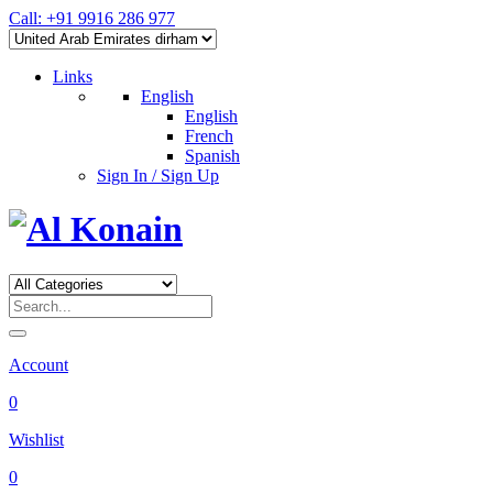
Call: +91 9916 286 977
Links
English
English
French
Spanish
Sign In / Sign Up
Account
0
Wishlist
0