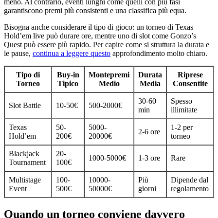
meno. Al contrario, eventi lunghi come quelli con più fasi
garantiscono premi più consistenti e una classifica più equa.
Bisogna anche considerare il tipo di gioco: un torneo di Texas
Hold’em live può durare ore, mentre uno di slot come Gonzo’s
Quest può essere più rapido. Per capire come si struttura la durata e
le pause,
continua a leggere questo
approfondimento molto chiaro.
Tipo di
Buy-in
Montepremi
Durata
Riprese
Torneo
Tipico
Medio
Media
Consentite
30-60
Spesso
Slot Battle
10-50€
500-2000€
min
illimitate
Texas
50-
5000-
1-2 per
2-6 ore
Hold’em
200€
20000€
torneo
Blackjack
20-
1000-5000€
1-3 ore
Rare
Tournament
100€
Multistage
100-
10000-
Più
Dipende dal
Event
500€
50000€
giorni
regolamento
Quando un torneo conviene davvero