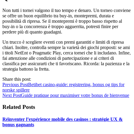
Non tutti i tornei valgono il tuo tempo e denaro. Un torneo conviene
se offre un buon equilibrio tra buy-in, montepremi, durata e
possibilità di ripresa. Se il montepremi è troppo basso rispetto al
buy-in o la concorrenza è troppo agguerrita, potresti finire per
perdere più di quanto guadagni.
Un trucco è scegliere eventi con premi garantiti e limiti di ripresa
chiari. Inoltre, controlla sempre la varietà dei giochi proposti: se ami
i titoli NetEnt o Pragmatic Play, cerca tornei che li includano. Infine,
fai attenzione alle condizioni di partecipazione e ai criteri di
classifica per assicurarti che ti favoriscano. Ricorda: la pazienza e la
strategia battono la fretta.
Share this post:
Previous Post
Betibet casino-guide: registrering, bonus og tips for
norske spillere
Next Post
Guide pratique pour maximiser votre bonus de bienvenue
Related Posts
Réinventer l’expérience mobile des casinos : stratégie UX &
bonus gagnants