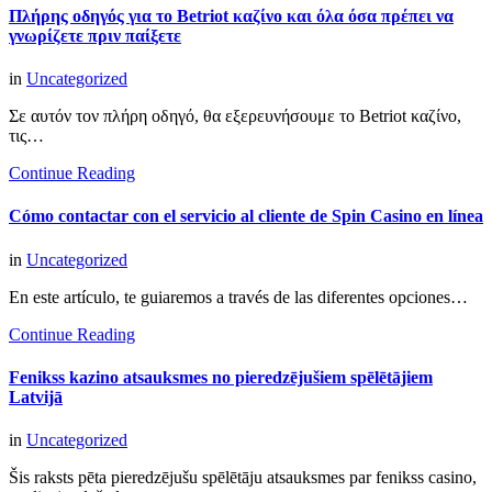
Πλήρης οδηγός για το Betriot καζίνο και όλα όσα πρέπει να
γνωρίζετε πριν παίξετε
in
Uncategorized
Σε αυτόν τον πλήρη οδηγό, θα εξερευνήσουμε το Betriot καζίνο,
τις…
Continue Reading
Cómo contactar con el servicio al cliente de Spin Casino en línea
in
Uncategorized
En este artículo, te guiaremos a través de las diferentes opciones…
Continue Reading
Fenikss kazino atsauksmes no pieredzējušiem spēlētājiem
Latvijā
in
Uncategorized
Šis raksts pēta pieredzējušu spēlētāju atsauksmes par fenikss casino,