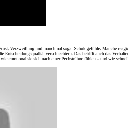
, Frust, Verzweiflung und manchmal sogar Schuldgefühle. Manche reagier
 Entscheidungsqualität verschlechtern. Das betrifft auch das Verhalte
wie emotional sie sich nach einer Pechsträhne fühlen – und wie schnell