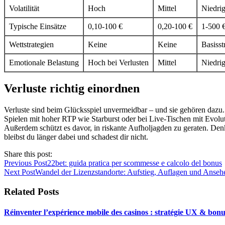
Volatilität
Hoch
Mittel
Niedri
Typische Einsätze
0,10-100 €
0,20-100 €
1-500 
Wettstrategien
Keine
Keine
Basisst
Emotionale Belastung
Hoch bei Verlusten
Mittel
Niedrig
Verluste richtig einordnen
Verluste sind beim Glücksspiel unvermeidbar – und sie gehören dazu. 
Spielen mit hoher RTP wie Starburst oder bei Live-Tischen mit Evolut
Außerdem schützt es davor, in riskante Aufholjagden zu geraten. Denk
bleibst du länger dabei und schadest dir nicht.
Share this post:
Previous Post
22bet: guida pratica per scommesse e calcolo del bonus
Next Post
Wandel der Lizenzstandorte: Aufstieg, Auflagen und Ansehe
Related Posts
Réinventer l’expérience mobile des casinos : stratégie UX & bon