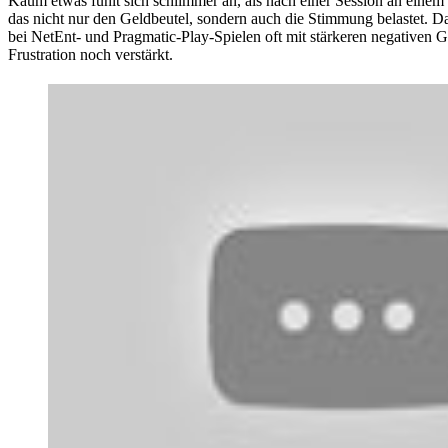
Kaum etwas fühlt sich schlimmer an, als nach einer Session an eine
das nicht nur den Geldbeutel, sondern auch die Stimmung belastet. Dab
bei NetEnt- und Pragmatic-Play-Spielen oft mit stärkeren negativen G
Frustration noch verstärkt.