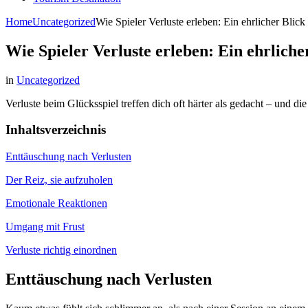
Home
Uncategorized
Wie Spieler Verluste erleben: Ein ehrlicher Blic
Wie Spieler Verluste erleben: Ein ehrlich
in
Uncategorized
Verluste beim Glücksspiel treffen dich oft härter als gedacht – und d
Inhaltsverzeichnis
Enttäuschung nach Verlusten
Der Reiz, sie aufzuholen
Emotionale Reaktionen
Umgang mit Frust
Verluste richtig einordnen
Enttäuschung nach Verlusten