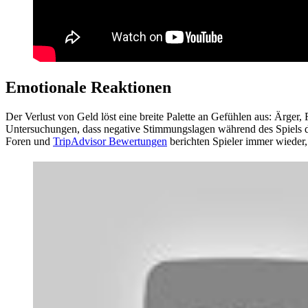
Emotionale Reaktionen
Der Verlust von Geld löst eine breite Palette an Gefühlen aus: Ärger
Untersuchungen, dass negative Stimmungslagen während des Spiels die
Foren und
TripAdvisor Bewertungen
berichten Spieler immer wieder, 