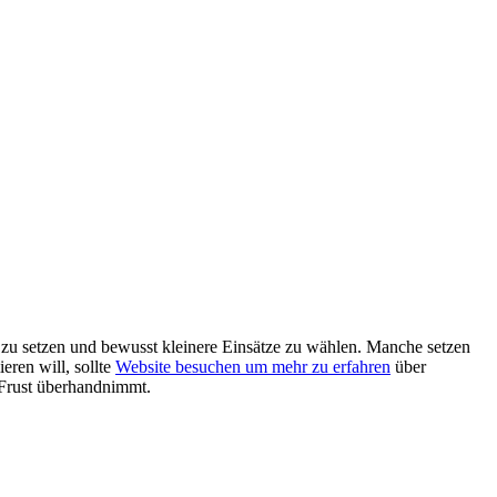
 zu setzen und bewusst kleinere Einsätze zu wählen. Manche setzen
ren will, sollte
Website besuchen um mehr zu erfahren
über
 Frust überhandnimmt.