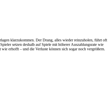
lagen klarzukommen. Der Drang, alles wieder reinzuholen, führt oft
pieler setzen deshalb auf Spiele mit höherer Auszahlungsrate wie
tt wie erhofft – und die Verluste können sich sogar noch vergrößern.