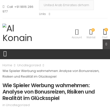
Call: +91 9916 286
977
Links
0
0
Account
Wishlist
Cart
Home
Uncategorized
Wie Spieler Werbung wahrnehmen: Analyse von Bonusreizen,
Risiken und Realität im Glücksspiel
Wie Spieler Werbung wahrnehmen:
Analyse von Bonusreizen, Risiken und
Realität im Glücksspiel
in
Uncategorized