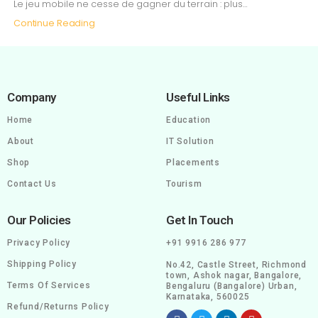
Le jeu mobile ne cesse de gagner du terrain : plus…
Continue Reading
Company
Useful Links
Home
Education
About
IT Solution
Shop
Placements
Contact Us
Tourism
Our Policies
Get In Touch
Privacy Policy
+91 9916 286 977
Shipping Policy
No.42, Castle Street, Richmond
town, Ashok nagar, Bangalore,
Terms Of Services
Bengaluru (Bangalore) Urban,
Karnataka, 560025
Refund/Returns Policy