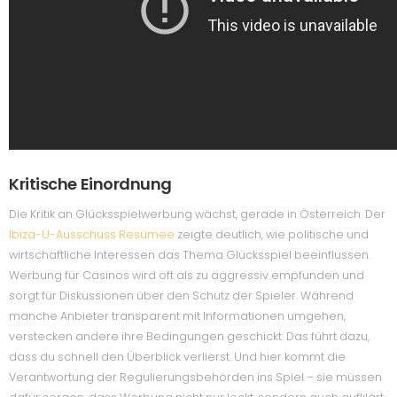
Kritische Einordnung
Die Kritik an Glücksspielwerbung wächst, gerade in Österreich. Der
Ibiza-U-Ausschuss Resümee
zeigte deutlich, wie politische und
wirtschaftliche Interessen das Thema Glücksspiel beeinflussen.
Werbung für Casinos wird oft als zu aggressiv empfunden und
sorgt für Diskussionen über den Schutz der Spieler. Während
manche Anbieter transparent mit Informationen umgehen,
verstecken andere ihre Bedingungen geschickt. Das führt dazu,
dass du schnell den Überblick verlierst. Und hier kommt die
Verantwortung der Regulierungsbehörden ins Spiel – sie müssen