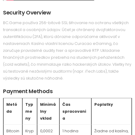
Security Overview
BC.Game používa 256-bitové SSL šifrovanie na ochranu všetkých
transakcií a osobných údajov. Účet je chránený dvojfaktorovou
autentifikáciou (2FA), ktorú dôrazne odporúčame aktivovať v
nastaveniach. Kasíno vlastní licenciu Curacao eGaming, čo
zaručuje pravidelné audity hier a spravodlivé RTP. Ukladanie
finančných prostriedkov prebieha na studených peňaženkách
(cold wallets), čo minimalizuje riziko hackerských útokov. Všetky hry
sú testované nezávislými auditormi (napr. iTech Labs), takže
výsledky sú skutočne náhodné.
Payment Methods
Metó
Typ
Minimá
Čas
Poplatky
da
me
lny
spracovani
ny
vklad
a
Bitcoin
Kryp
0,0002
1 hodina
Žiadne od kasína,