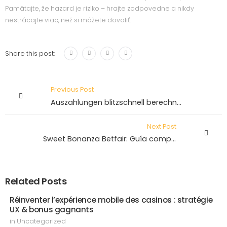
Pamätajte, že hazard je riziko – hrajte zodpovedne a nikdy
nestrácajte viac, než si môžete dovoliť.
Share this post:
Previous Post
Auszahlungen blitzschnell berechnen als Dealer: Ein praktischer Leitfaden für den Spieltisch
Next Post
Sweet Bonanza Betfair: Guía completa para jugar y maximizar ganancias
Related Posts
Réinventer l’expérience mobile des casinos : stratégie
UX & bonus gagnants
in
Uncategorized