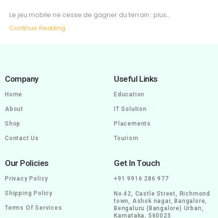
Le jeu mobile ne cesse de gagner du terrain : plus…
Continue Reading
Company
Useful Links
Home
Education
About
IT Solution
Shop
Placements
Contact Us
Tourism
Our Policies
Get In Touch
Privacy Policy
+91 9916 286 977
Shipping Policy
No.42, Castle Street, Richmond
town, Ashok nagar, Bangalore,
Terms Of Services
Bengaluru (Bangalore) Urban,
Karnataka, 560025