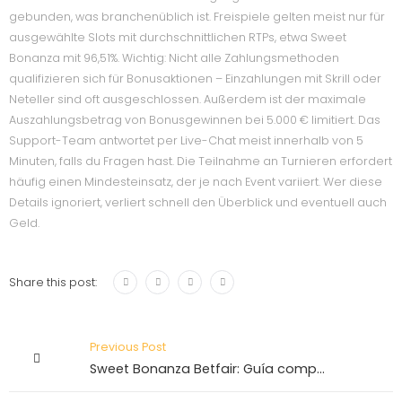
gebunden, was branchenüblich ist. Freispiele gelten meist nur für
ausgewählte Slots mit durchschnittlichen RTPs, etwa Sweet
Bonanza mit 96,51%. Wichtig: Nicht alle Zahlungsmethoden
qualifizieren sich für Bonusaktionen – Einzahlungen mit Skrill oder
Neteller sind oft ausgeschlossen. Außerdem ist der maximale
Auszahlungsbetrag von Bonusgewinnen bei 5.000 € limitiert. Das
Support-Team antwortet per Live-Chat meist innerhalb von 5
Minuten, falls du Fragen hast. Die Teilnahme an Turnieren erfordert
häufig einen Mindesteinsatz, der je nach Event variiert. Wer diese
Details ignoriert, verliert schnell den Überblick und eventuell auch
Geld.
Share this post:
Previous Post
Sweet Bonanza Betfair: Guía completa para jugar y maximizar ganancias