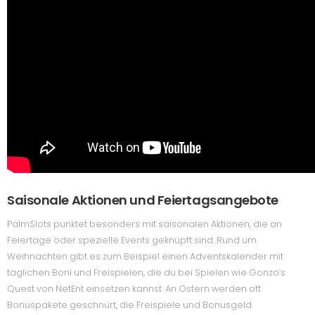
Saisonale Aktionen und Feiertagsangebote
PalmSlots punktet besonders mit saisonalen Aktionen, die an
Feiertage oder spezielle Events geknüpft sind. Rund um
Weihnachten gibt es zum Beispiel einen Adventskalender mit
täglichen Boni und Freispielen, die du bei Spielen wie Gonzo’s
Quest von NetEnt einsetzen kannst. An Ostern werden oft
Bonuspakete geschnürt, die Freispiele und Bonusgeld