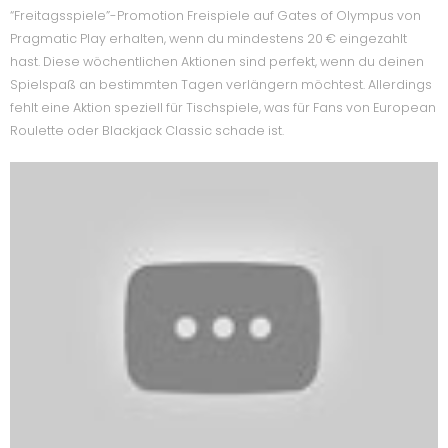
“Freitagsspiele”-Promotion Freispiele auf Gates of Olympus von
Pragmatic Play erhalten, wenn du mindestens 20 € eingezahlt
hast. Diese wöchentlichen Aktionen sind perfekt, wenn du deinen
Spielspaß an bestimmten Tagen verlängern möchtest. Allerdings
fehlt eine Aktion speziell für Tischspiele, was für Fans von European
Roulette oder Blackjack Classic schade ist.