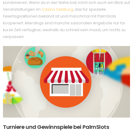
kombinieren. Wenn du in der Nähe bist, lohnt sich auch ein Blick auf
Veranstaltungen im
Casino Salzburg
, das für spezielle
Feiertagsaktionen bekannt ist und manchmal mit PalmSlots
kooperiert. Allerdings sind manche saisonalen Angebote nur für
kurze Zeit verfügbar, weshalb du schnell sein musst, um nichts zu
verpassen.
Turniere und Gewinnspiele bei PalmSlots