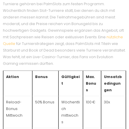
Turniere gehören bei PalmSlots zum festen Programm.
Wöchentlich finden Slot-Turniere statt, bei denen du dich mit
anderen messen kannst. Die Teilnahmegebühren sind meist
moderat, und die Preise reichen von Bonusgeld bis zu
hochwertigen Gadgets. Gewinnspiele ergänzen das Angebot, oft
mit Sachpreisen wie Reisen oder exklusiven Events. Eine
nützliche
Quelle
für Turnierstrategien zeigt, dass PalmSlots mit Titeln wie
Starburst und Book of Dead besonders viele Turniere veranstaltet.
Was fehlt, ist ein Live-Casino-Turnier, das Fans von Evolution
Gaming vermissen dürften.
Aktion
Bonus
Gültigkei
Max.
Umsatzb
t
Bonu
edingun
s
gen
Reload-
50% Bonus
Wöchentli
100 €
30x
Bonus
ch
Mittwoch
mittwoch
s