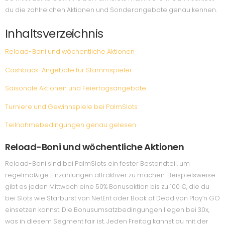
du die zahlreichen Aktionen und Sonderangebote genau kennen.
Inhaltsverzeichnis
Reload-Boni und wöchentliche Aktionen
Cashback-Angebote für Stammspieler
Saisonale Aktionen und Feiertagsangebote
Turniere und Gewinnspiele bei PalmSlots
Teilnahmebedingungen genau gelesen
Reload-Boni und wöchentliche Aktionen
Reload-Boni sind bei PalmSlots ein fester Bestandteil, um
regelmäßige Einzahlungen attraktiver zu machen. Beispielsweise
gibt es jeden Mittwoch eine 50% Bonusaktion bis zu 100 €, die du
bei Slots wie Starburst von NetEnt oder Book of Dead von Play’n GO
einsetzen kannst. Die Bonusumsatzbedingungen liegen bei 30x,
was in diesem Segment fair ist. Jeden Freitag kannst du mit der