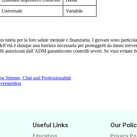
Universale
Variabile
ra tutela per la loro salute mentale e finanziaria. I giovani sono partic
 dell’età è dunque una barriera necessaria per proteggerli da danni irrever
i autorizzati dall’ADM garantiscono controlli severi. Se vuoi evitare br
ng Stimme, Chat und Professionalität
 vermeidest
Useful Links
Our Polic
Education
Privacy Po