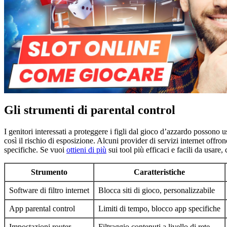
Gli strumenti di parental control
I genitori interessati a proteggere i figli dal gioco d’azzardo possono 
così il rischio di esposizione. Alcuni provider di servizi internet offro
specifiche. Se vuoi
ottieni di più
sui tool più efficaci e facili da usar
Strumento
Caratteristiche
Software di filtro internet
Blocca siti di gioco, personalizzabile
App parental control
Limiti di tempo, blocco app specifiche
Impostazioni router
Filtraggio contenuti a livello di rete