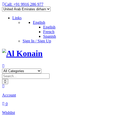
Call: +91 9916 286 977
Links
English
English
French
Spanish
Sign In / Sign Up
Account
0
Wishlist