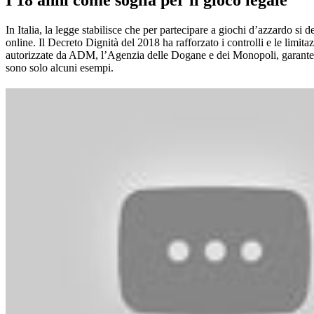
I 18 anni come soglia per il gioco legale
In Italia, la legge stabilisce che per partecipare a giochi d’azzardo s
online. Il Decreto Dignità del 2018 ha rafforzato i controlli e le limit
autorizzate da ADM, l’Agenzia delle Dogane e dei Monopoli, garante del
sono solo alcuni esempi.