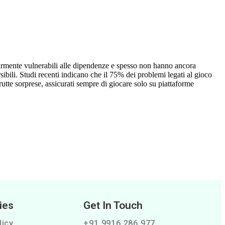
olarmente vulnerabili alle dipendenze e spesso non hanno ancora
sibili. Studi recenti indicano che il 75% dei problemi legati al gioco
utte sorprese, assicurati sempre di giocare solo su piattaforme
ies
Get In Touch
licy
+91 9916 286 977