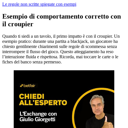
Le regole non scritte spiegate con esempi
Esempio di comportamento corretto con
il croupier
Quando ti siedi a un tavolo, il primo impatto è con il croupier. Un
esempio pratico: durante una partita a blackjack, un giocatore ha
chiesto gentilmente chiarimenti sulle regole di scommessa senza
interrompere il flusso del gioco. Questo atteggiamento ha reso
l’interazione fluida e rispettosa. Ricorda, mai toccare le carte o le
fiches del banco senza permesso.