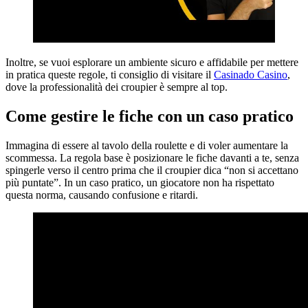
Inoltre, se vuoi esplorare un ambiente sicuro e affidabile per mettere
in pratica queste regole, ti consiglio di visitare il
Casinado Casino
,
dove la professionalità dei croupier è sempre al top.
Come gestire le fiche con un caso pratico
Immagina di essere al tavolo della roulette e di voler aumentare la
scommessa. La regola base è posizionare le fiche davanti a te, senza
spingerle verso il centro prima che il croupier dica “non si accettano
più puntate”. In un caso pratico, un giocatore non ha rispettato
questa norma, causando confusione e ritardi.