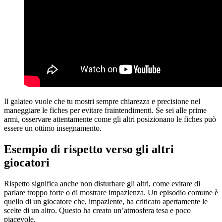
Il galateo vuole che tu mostri sempre chiarezza e precisione nel
maneggiare le fiches per evitare fraintendimenti. Se sei alle prime
armi, osservare attentamente come gli altri posizionano le fiches può
essere un ottimo insegnamento.
Esempio di rispetto verso gli altri
giocatori
Rispetto significa anche non disturbare gli altri, come evitare di
parlare troppo forte o di mostrare impazienza. Un episodio comune è
quello di un giocatore che, impaziente, ha criticato apertamente le
scelte di un altro. Questo ha creato un’atmosfera tesa e poco
piacevole.