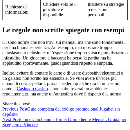
Chiedere solo se il
Insistere su strategie
Richieste di
giocatore è
o decisioni
informazioni
disponibile
personali
Le regole non scritte spiegate con esempi
Ci sono norme che non trovi sui manuali ma che sono fondamentali
per una buona esperienza. Ad esempio, mai mostrare troppo
entusiasmo o delusione: un’espressione troppo vivace può distrarre o
infastidire. Un giocatore a baccarat ha perso la partita ma ha
applaudito sportivamente, guadagnandosi rispetto e simpatia.
Inoltre, evitare di contare le carte o di usare dispositivi elettronici è
un galateo non scritto ma essenziale. Se vuoi avere un’idea più
chiara di cosa aspettarti, prova a sederti qualche ora in un casinò
come il
Casinado Casino
– non solo troverai un ambiente
regolamentato, ma anche un’atmosfera dove il rispetto è la norma.
Share this post:
Previous Post
Guía completa del código promocional Jugabet sin
depósito
Next Post
Come Cambiano i Tornei Giornalieri e Mensili: Guida per
Scegliere e Vincere