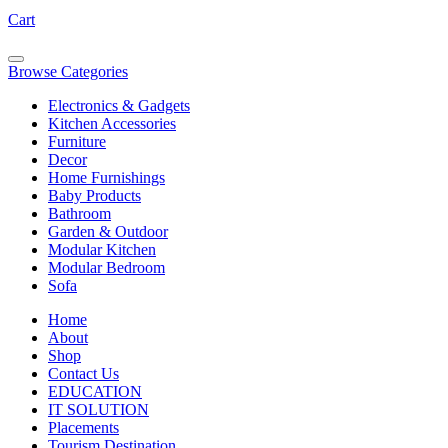
Cart
Browse Categories
Electronics & Gadgets
Kitchen Accessories
Furniture
Decor
Home Furnishings
Baby Products
Bathroom
Garden & Outdoor
Modular Kitchen
Modular Bedroom
Sofa
Home
About
Shop
Contact Us
EDUCATION
IT SOLUTION
Placements
Tourism Destination