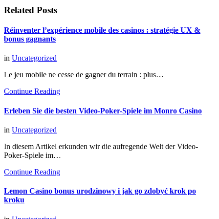
Related Posts
Réinventer l’expérience mobile des casinos : stratégie UX &
bonus gagnants
in
Uncategorized
Le jeu mobile ne cesse de gagner du terrain : plus…
Continue Reading
Erleben Sie die besten Video-Poker-Spiele im Monro Casino
in
Uncategorized
In diesem Artikel erkunden wir die aufregende Welt der Video-
Poker-Spiele im…
Continue Reading
Lemon Casino bonus urodzinowy i jak go zdobyć krok po
kroku