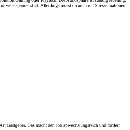
 Evolution Gaming oder Playtech. Die Atmosphäre ist ständig lebendig,
ür viele spannend ist. Allerdings musst du auch mit Stresssituationen
e Art Gastgeber. Das macht den Job abwechslungsreich und fordert