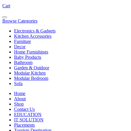
Cart
Browse Categories
Electronics & Gadgets
Kitchen Accessories
Furniture
Decor
Home Furnishings
Baby Products
Bathroom
Garden & Outdoor
Modular Kitchen
Modular Bedroom
Sofa
Home
About
Shop
Contact Us
EDUCATION
IT SOLUTION
Placements
Tourism Destination