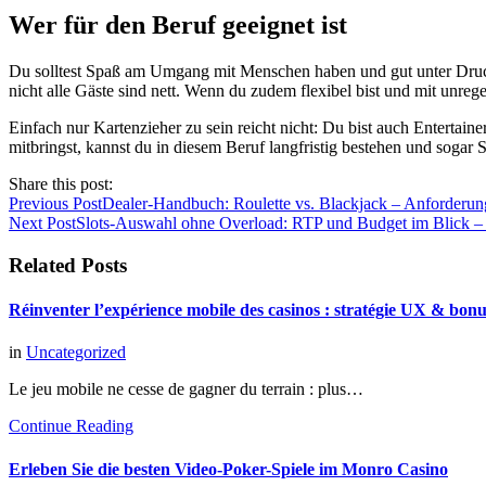
Wer für den Beruf geeignet ist
Du solltest Spaß am Umgang mit Menschen haben und gut unter Druck 
nicht alle Gäste sind nett. Wenn du zudem flexibel bist und mit unre
Einfach nur Kartenzieher zu sein reicht nicht: Du bist auch Entertaine
mitbringst, kannst du in diesem Beruf langfristig bestehen und sogar
Share this post:
Previous Post
Dealer-Handbuch: Roulette vs. Blackjack – Anforderun
Next Post
Slots-Auswahl ohne Overload: RTP und Budget im Blick – E
Related Posts
Réinventer l’expérience mobile des casinos : stratégie UX & bon
in
Uncategorized
Le jeu mobile ne cesse de gagner du terrain : plus…
Continue Reading
Erleben Sie die besten Video-Poker-Spiele im Monro Casino