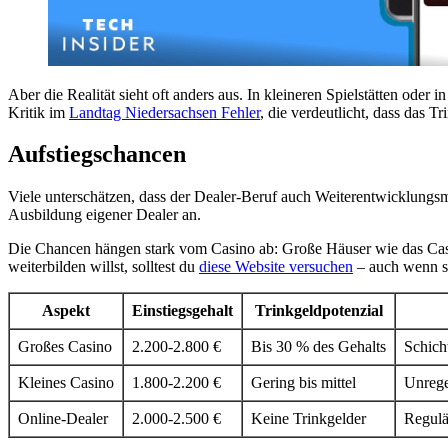
Aber die Realität sieht oft anders aus. In kleineren Spielstätten oder 
Kritik im
Landtag Niedersachsen Fehler
, die verdeutlicht, dass das T
Aufstiegschancen
Viele unterschätzen, dass der Dealer-Beruf auch Weiterentwicklungsm
Ausbildung eigener Dealer an.
Die Chancen hängen stark vom Casino ab: Große Häuser wie das Casin
weiterbilden willst, solltest du
diese Website versuchen
– auch wenn si
Aspekt
Einstiegsgehalt
Trinkgeldpotenzial
Großes Casino
2.200-2.800 €
Bis 30 % des Gehalts
Schich
Kleines Casino
1.800-2.200 €
Gering bis mittel
Unrege
Online-Dealer
2.000-2.500 €
Keine Trinkgelder
Regulä