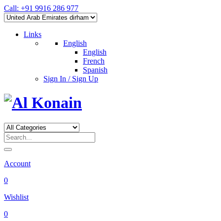
Call: +91 9916 286 977
Links
English
English
French
Spanish
Sign In / Sign Up
Account
0
Wishlist
0