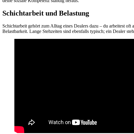
deine soziale Kompetenz ständig heraus.
Schichtarbeit und Belastung
Schichtarbeit gehört zum Alltag eines Dealers dazu – du arbeitest o
Belastbarkeit. Lange Stehzeiten sind ebenfalls typisch; ein Dealer ste