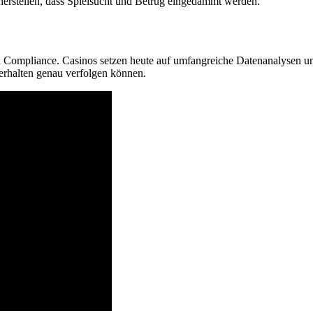
cherstellen, dass Spielsucht und Betrug eingedämmt werden.
on Compliance. Casinos setzen heute auf umfangreiche Datenanalysen un
lverhalten genau verfolgen können.