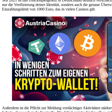
Seit 2021 ist das Glücksspielgesetz in Deutschland deutlich verschär
nur die Verifizierung deiner Identität, sondern auch die genaue Über
Einzahlungslimit von 1000 Euro, das in vielen Casinos gilt.
Außerdem ist die Pflicht zur Meldung verdächtiger Aktivitäten stär