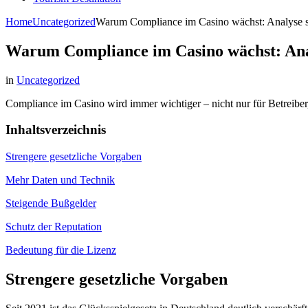
Home
Uncategorized
Warum Compliance im Casino wächst: Analyse s
Warum Compliance im Casino wächst: Anal
in
Uncategorized
Compliance im Casino wird immer wichtiger – nicht nur für Betreiber,
Inhaltsverzeichnis
Strengere gesetzliche Vorgaben
Mehr Daten und Technik
Steigende Bußgelder
Schutz der Reputation
Bedeutung für die Lizenz
Strengere gesetzliche Vorgaben