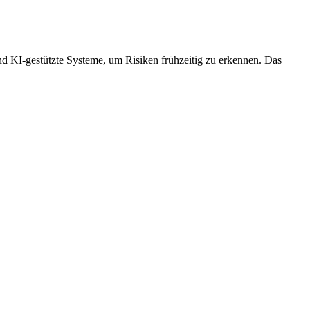
d KI-gestützte Systeme, um Risiken frühzeitig zu erkennen. Das