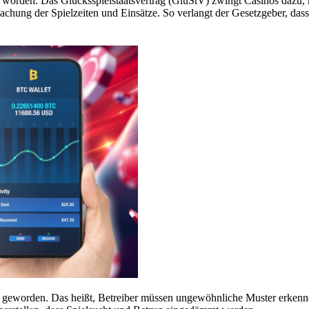
ft worden. Das Glücksspielstaatsvertrag (GlüStV) zwingt Casinos dazu, 
wachung der Spielzeiten und Einsätze. So verlangt der Gesetzgeber, da
ker geworden. Das heißt, Betreiber müssen ungewöhnliche Muster erken