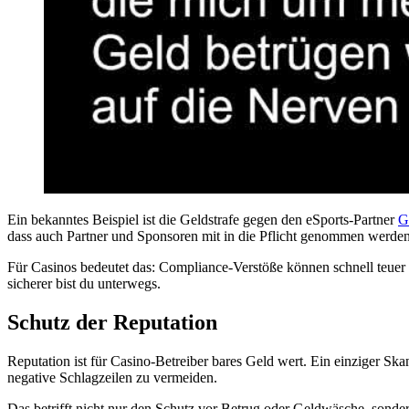
Ein bekanntes Beispiel ist die Geldstrafe gegen den eSports-Partner
G
dass auch Partner und Sponsoren mit in die Pflicht genommen werden
Für Casinos bedeutet das: Compliance-Verstöße können schnell teuer we
sicherer bist du unterwegs.
Schutz der Reputation
Reputation ist für Casino-Betreiber bares Geld wert. Ein einziger 
negative Schlagzeilen zu vermeiden.
Das betrifft nicht nur den Schutz vor Betrug oder Geldwäsche, sonde