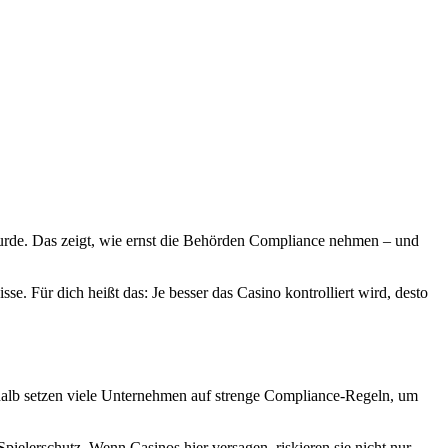
rde. Das zeigt, wie ernst die Behörden Compliance nehmen – und
e. Für dich heißt das: Je besser das Casino kontrolliert wird, desto
shalb setzen viele Unternehmen auf strenge Compliance-Regeln, um
elerschutz. Wenn Casinos hier versagen, riskieren sie nicht nur