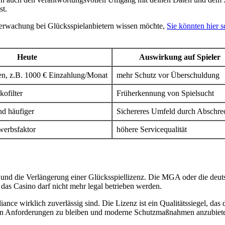
st.
erwachung bei Glücksspielanbietern wissen möchte,
Sie könnten hier 
Heute
Auswirkung auf Spieler
len, z.B. 1000 € Einzahlung/Monat
mehr Schutz vor Überschuldung
kofilter
Früherkennung von Spielsucht
nd häufiger
Sichereres Umfeld durch Abschr
werbsfaktor
höhere Servicequalität
 und die Verlängerung einer Glücksspiellizenz. Die MGA oder die deut
 das Casino darf nicht mehr legal betrieben werden.
ance wirklich zuverlässig sind. Die Lizenz ist ein Qualitätssiegel, das 
ichen Anforderungen zu bleiben und moderne Schutzmaßnahmen anzubiet