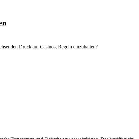
en
wachsenden Druck auf Casinos, Regeln einzuhalten?