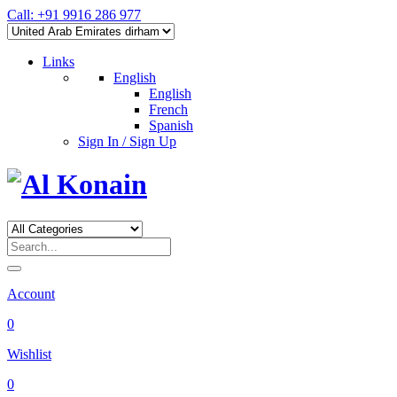
Call: +91 9916 286 977
Links
English
English
French
Spanish
Sign In / Sign Up
Account
0
Wishlist
0