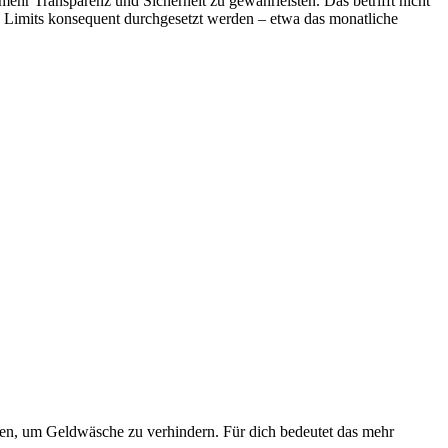
mehr Transparenz und Sicherheit zu gewährleisten. Das betrifft nicht
ss Limits konsequent durchgesetzt werden – etwa das monatliche
nen, um Geldwäsche zu verhindern. Für dich bedeutet das mehr