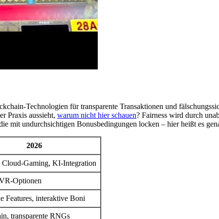
chain-Technologien für transparente Transaktionen und fälschungssich
er Praxis aussieht,
warum nicht hier schauen
? Fairness wird durch una
 die mit undurchsichtigen Bonusbedingungen locken – hier heißt es gen
2026
Cloud-Gaming, KI-Integration
 VR-Optionen
 Features, interaktive Boni
in, transparente RNGs