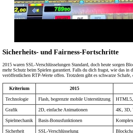
Sicherheits- und Fairness-Fortschritte
2015 waren SSL-Verschlüsselungen Standard, doch heute sorgen Block
mehr Schutz beim Spielen garantiert. Falls du dich fragst, wie das in d
veröffentlichen RTP-Werte offen. Trotzdem gibt es schwarze Schafe,
Kriterium
2015
Technologie
Flash, begrenzte mobile Unterstützung
HTML5, 
Grafik
2D, einfache Animationen
4K, 3D,
Spielmechanik
Basis-Bonusfunktionen
Komplexe
Sicherheit
SSL-Verschlüsselung
Blockcha