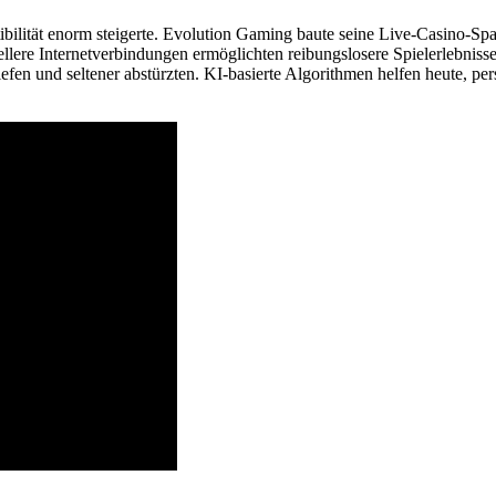
bilität enorm steigerte. Evolution Gaming baute seine Live-Casino-Spa
llere Internetverbindungen ermöglichten reibungslosere Spielerlebniss
efen und seltener abstürzten. KI-basierte Algorithmen helfen heute, per