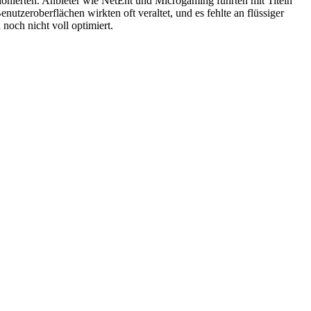
ionierten. Anbieter wie NetEnt und Microgaming führten mit Titeln
tzeroberflächen wirkten oft veraltet, und es fehlte an flüssiger
och nicht voll optimiert.