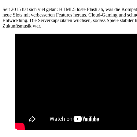
Seit 2015 hat sich viel getan: HTML5 löste Flash ab, was die Kompati
neue Slots mit verbesserten Features heraus. Cloud-Gaming und schne
Entwicklung. Die Serverkapazitäten wuchsen, sodass Spiele stabiler li
Zukunftsmusik war.