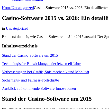
Home
Uncategorized
Casino-Software 2015 vs. 2026: Ein detaillierte
Casino-Software 2015 vs. 2026: Ein detail
in
Uncategorized
Erinnerst du dich, wie Casino-Software im Jahr 2015 aussah? Der Spru
Inhaltsverzeichnis
Stand der Casino-Software um 2015
Technologische Entwicklungen der letzten elf Jahre
Verbesserungen bei Grafik, Spielmechanik und Mobilität
Sicherheits- und Fairness-Fortschritte
Ausblick auf kommende Software-Innovationen
Stand der Casino-Software um 2015