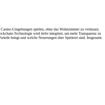
hten Casino-Umgebungen spielen, ohne das Wohnzimmer zu verlassen.
ockchain-Technologie wird tiefer integriert, um mehr Transparenz zu
h Vorteile bringt und welche Neuerungen eher Spielerei sind. Insgesamt