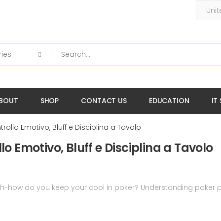
BOUT
SHOP
CONTACT US
EDUCATION
IT
ollo Emotivo, Bluff e Disciplina a Tavolo
o Emotivo, Bluff e Disciplina a Tavolo
gh-how do you keep your cool in poker? Understanding poker