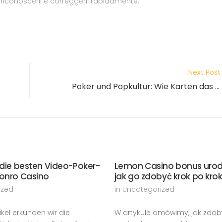
l riconoscerli e correggerli rapidamente.
Next Post
Poker und Popkultur: Wie Karten das Entertainment prägten – Ein tiefer Blick
 die besten Video-Poker-
Lemon Casino bonus urod
Monro Casino
jak go zdobyć krok po kro
ized
in
Uncategorized
ikel erkunden wir die
W artykule omówimy, jak zdo