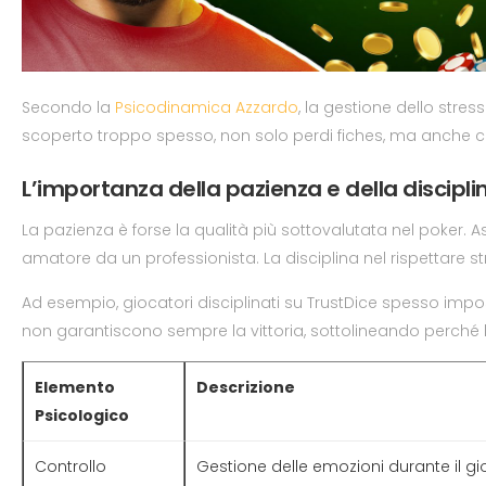
Secondo la
Psicodinamica Azzardo
, la gestione dello stres
scoperto troppo spesso, non solo perdi fiches, ma anche cre
L’importanza della pazienza e della discipli
La pazienza è forse la qualità più sottovalutata nel poker.
amatore da un professionista. La disciplina nel rispettare s
Ad esempio, giocatori disciplinati su TrustDice spesso impo
non garantiscono sempre la vittoria, sottolineando perché 
Elemento
Descrizione
Psicologico
Controllo
Gestione delle emozioni durante il g