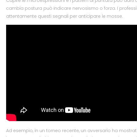
Capire le microespressioni e i pattern di puntata può darti
cambia postura può indicare nervosismo o forza. I professi
attentamente questi segnali per anticipare le mosse.
Ad esempio, in un torneo recente, un avversario ha mostrat