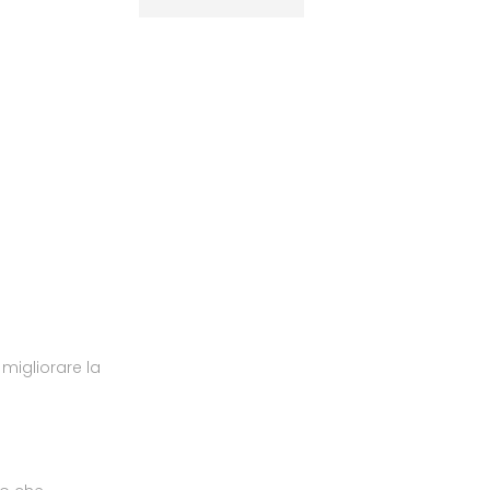
 migliorare la