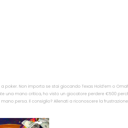
 a poker. Non importa se stai giocando Texas Hold’em o Omaha,
nte una mano critica, ho visto un giocatore perdere €500 per
mano persa. Il consiglio? Allenati a riconoscere la frustrazione