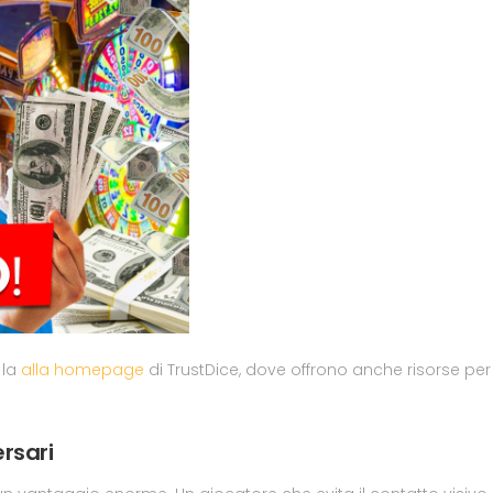
 la
alla homepage
di TrustDice, dove offrono anche risorse per
rsari