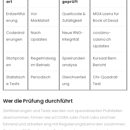
art
geprüft
Erstzertifizi
Vor
Quellcode &
MGA Lizenz für
erung
Marktstart
Zufälligkeit
Book of Dead
Codeänd
Nach
Neue RNG-
coolzino-
erungen
Updates
Integrität
casino.ch
Updates
Stichprob
Regelmässig
Spielrunden
Kursaal Bern
en
im Betrieb
analyse
Bericht
Statistisch
Periodisch
Gleichverteil
Chi-Quadrat-
e Tests
ung
Test
Wer die Prüfung durchführt
Zertifizierungen und Tests werden von spezialisierten Prüfstellen
übernommen. Firmen wie eCOGRA oder iTech Labs sind hier
führend und arbeiten eng mit Regulierungsbehörden zusammen.