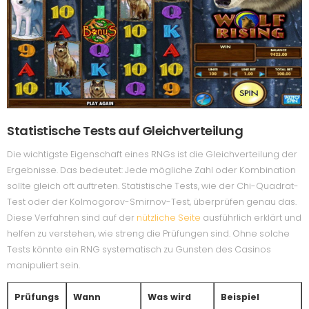
Statistische Tests auf Gleichverteilung
Die wichtigste Eigenschaft eines RNGs ist die Gleichverteilung der
Ergebnisse. Das bedeutet: Jede mögliche Zahl oder Kombination
sollte gleich oft auftreten. Statistische Tests, wie der Chi-Quadrat-
Test oder der Kolmogorov-Smirnov-Test, überprüfen genau das.
Diese Verfahren sind auf der
nützliche Seite
ausführlich erklärt und
helfen zu verstehen, wie streng die Prüfungen sind. Ohne solche
Tests könnte ein RNG systematisch zu Gunsten des Casinos
manipuliert sein.
Prüfungs
Wann
Was wird
Beispiel