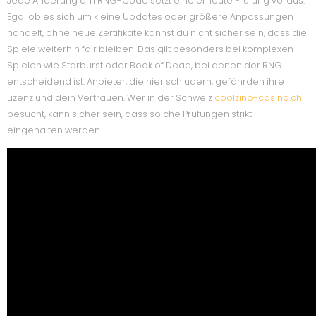
Jede Änderung am RNG-Code setzt eine erneute Prüfung voraus.
Egal ob es sich um kleine Updates oder größere Anpassungen
handelt, ohne neue Zertifikate kannst du nicht sicher sein, dass die
Spiele weiterhin fair bleiben. Das gilt besonders bei komplexen
Spielen wie Starburst oder Book of Dead, bei denen der RNG
entscheidend ist. Anbieter, die hier schludern, gefährden ihre
Lizenz und dein Vertrauen. Wer in der Schweiz
coolzino-casino.ch
besucht, kann sicher sein, dass solche Prüfungen strikt
eingehalten werden.