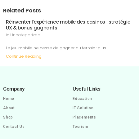
Related Posts
Réinventer l’expérience mobile des casinos : stratégie
UX & bonus gagnants
in
Uncategorized
Le jeu mobile ne cesse de gagner du terrain : plus…
Continue Reading
Company
Useful Links
Home
Education
About
IT Solution
Shop
Placements
Contact Us
Tourism