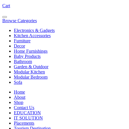
Cart
Browse Categories
Electronics & Gadgets
Kitchen Accessories
Furniture
Decor
Home Furnishings
Baby Products
Bathroom
Garden & Outdoor
Modular Kitchen
Modular Bedroom
Sofa
Home
About
Shop
Contact Us
EDUCATION
IT SOLUTION
Placements
Tourism Destination