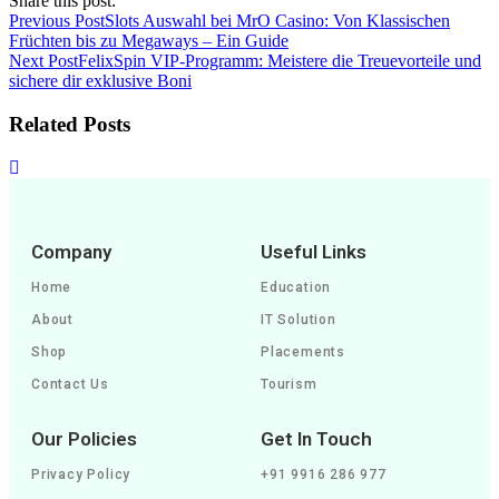
Share this post:
Previous Post
Slots Auswahl bei MrO Casino: Von Klassischen
Früchten bis zu Megaways – Ein Guide
Next Post
FelixSpin VIP-Programm: Meistere die Treuevorteile und
sichere dir exklusive Boni
Related Posts
Company
Useful Links
Home
Education
About
IT Solution
Shop
Placements
Contact Us
Tourism
Our Policies
Get In Touch
Privacy Policy
+91 9916 286 977