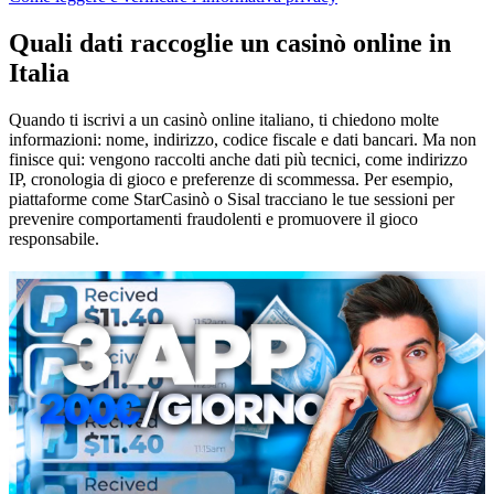
Quali dati raccoglie un casinò online in
Italia
Quando ti iscrivi a un casinò online italiano, ti chiedono molte
informazioni: nome, indirizzo, codice fiscale e dati bancari. Ma non
finisce qui: vengono raccolti anche dati più tecnici, come indirizzo
IP, cronologia di gioco e preferenze di scommessa. Per esempio,
piattaforme come StarCasinò o Sisal tracciano le tue sessioni per
prevenire comportamenti fraudolenti e promuovere il gioco
responsabile.