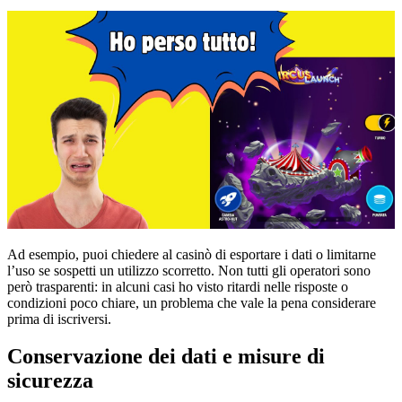
Ad esempio, puoi chiedere al casinò di esportare i dati o limitarne
l’uso se sospetti un utilizzo scorretto. Non tutti gli operatori sono
però trasparenti: in alcuni casi ho visto ritardi nelle risposte o
condizioni poco chiare, un problema che vale la pena considerare
prima di iscriversi.
Conservazione dei dati e misure di
sicurezza