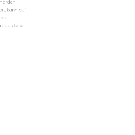
ehörden
ert, kann auf
hes
n, da diese