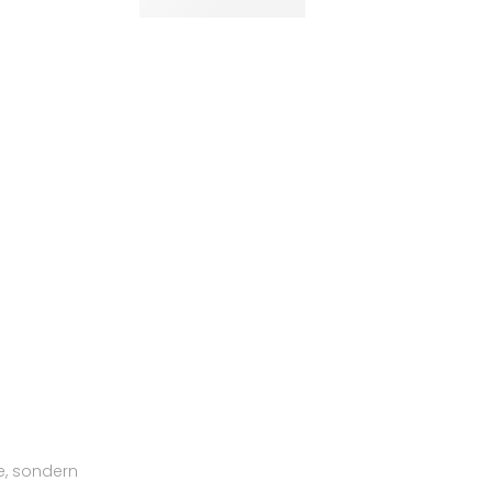
e, sondern