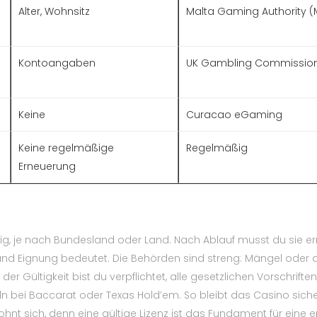
Alter, Wohnsitz
Malta Gaming Authority 
Kontoangaben
UK Gambling Commissio
Keine
Curacao eGaming
Keine regelmäßige
Regelmäßig
Erneuerung
ültig, je nach Bundesland oder Land. Nach Ablauf musst du sie e
und Eignung bedeutet. Die Behörden sind streng: Mängel oder a
er Gültigkeit bist du verpflichtet, alle gesetzlichen Vorschrift
ln bei Baccarat oder Texas Hold’em. So bleibt das Casino sich
 sich, denn eine gültige Lizenz ist das Fundament für eine e