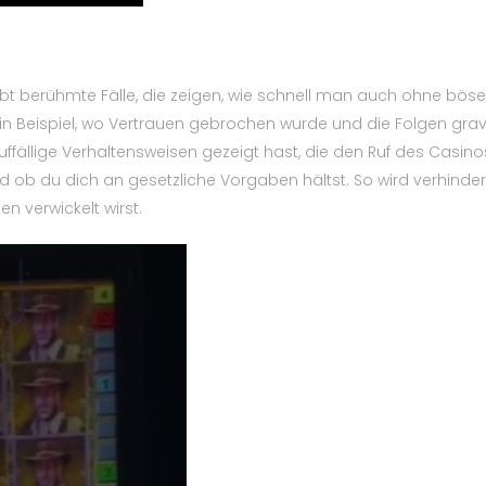
ibt berühmte Fälle, die zeigen, wie schnell man auch ohne böse
ein Beispiel, wo Vertrauen gebrochen wurde und die Folgen gra
ffällige Verhaltensweisen gezeigt hast, die den Ruf des Casin
nd ob du dich an gesetzliche Vorgaben hältst. So wird verhinder
n verwickelt wirst.