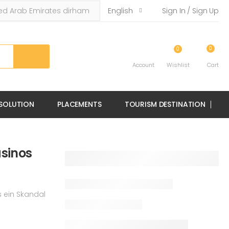
English
Sign In / Sign Up
0
0
Account
Wishlist
Cart
 SOLUTION
PLACEMENTS
TOURISM DESTINATION
asinos
s ein Skandal