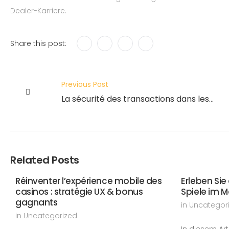
Dealer-Karriere.
Share this post:
Previous Post
La sécurité des transactions dans les casinos en ligne : Guide pour éviter les pièges
Related Posts
Réinventer l’expérience mobile des
Erleben Sie
casinos : stratégie UX & bonus
Spiele im 
gagnants
in
Uncategor
in
Uncategorized