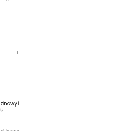
zinowy i
Πλήρης οδηγός για το Betriot καζίνο και
C
ku
όλα όσα πρέπει να γνωρίζετε πριν παίξετε
cl
in
Uncategorized
in