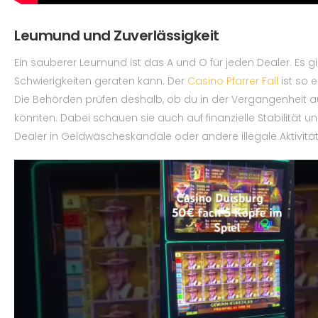
Leumund und Zuverlässigkeit
Ein sauberer Leumund ist das A und O für jeden Dealer. Es g
Schwierigkeiten geraten kann. Der
Casino Pfarrer Fall
ist so 
Die Behörden prüfen deshalb, ob du in der Vergangenheit au
könnten. Dabei schauen sie auch auf finanzielle Stabilität u
Dealer in Geldwäscheskandale oder andere illegale Aktivitäte