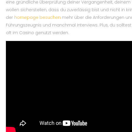
eine gründliche Überprüfung deiner Vergangenheit, deinem b
wollen sicherstellen, dass du zuverlässig bist und nicht in kr
der
homepage besuchen
mehr über die Anforderungen und 
Führungszeugnis und manchmal Interviews. Plus, du solltest 
oft im Casino genutzt werden.