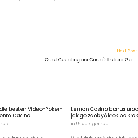
Next Post
Card Counting nei Casinò Italiani: Guida Legale e Pratica per Saperne di Più
 die besten Video-Poker-
Lemon Casino bonus urod
Monro Casino
jak go zdobyć krok po kro
ized
in
Uncategorized