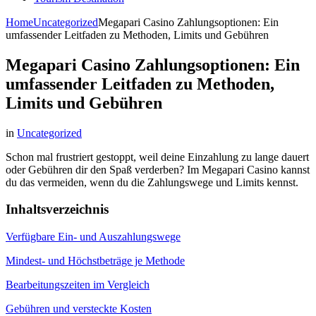
Home
Uncategorized
Megapari Casino Zahlungsoptionen: Ein
umfassender Leitfaden zu Methoden, Limits und Gebühren
Megapari Casino Zahlungsoptionen: Ein
umfassender Leitfaden zu Methoden,
Limits und Gebühren
in
Uncategorized
Schon mal frustriert gestoppt, weil deine Einzahlung zu lange dauert
oder Gebühren dir den Spaß verderben? Im Megapari Casino kannst
du das vermeiden, wenn du die Zahlungswege und Limits kennst.
Inhaltsverzeichnis
Verfügbare Ein- und Auszahlungswege
Mindest- und Höchstbeträge je Methode
Bearbeitungszeiten im Vergleich
Gebühren und versteckte Kosten