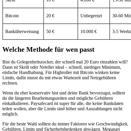
Bitcoin
20 €
Unbegrenzt
30-60 Mi
Banküberweisung
50 €
10.000 €
3-5 Werkt
Welche Methode für wen passt
Bist du Gelegenheitszocker, der schnell mal 20 Euro einzahlen will?
Dann ist Skrill oder Neteller ideal – schnell, niedriges Minimum,
einfache Handhabung. Für Highroller mit Bitcoin winken keine
Limits, dafür musst du mit etwas Wartezeit und Netzgebühren
rechnen.
Wenn du eher konservativ bist und deine Bank bevorzugst, solltest
du die längeren Bearbeitungszeiten und mögliche Gebühren
einkalkulieren. Paysafecard ist super für alle, die keine Bankdaten
teilen wollen, aber die Limits sind höher und Auszahlungen nicht
möglich.
Für die beste Wahl solltest du immer Faktoren wie Geschwindigkeit,
Gebühren, Limits und Sicherheitsbedenken abwägen. Megapari