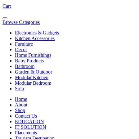
Cart
Browse Categories
Electronics & Gadgets
Kitchen Accessories
Furniture
Decor
Home Furnishings
Baby Products
Bathroom
Garden & Outdoor
Modular Kitchen
Modular Bedroom
Sofa
Home
About
Shop
Contact Us
EDUCATION
IT SOLUTION
Placements
Tourism Destination