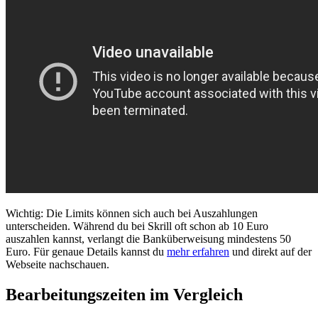
Wichtig: Die Limits können sich auch bei Auszahlungen
unterscheiden. Während du bei Skrill oft schon ab 10 Euro
auszahlen kannst, verlangt die Banküberweisung mindestens 50
Euro. Für genaue Details kannst du
mehr erfahren
und direkt auf der
Webseite nachschauen.
Bearbeitungszeiten im Vergleich