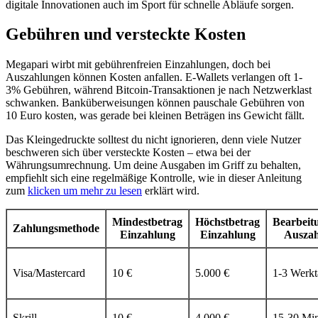
digitale Innovationen auch im Sport für schnelle Abläufe sorgen.
Gebühren und versteckte Kosten
Megapari wirbt mit gebührenfreien Einzahlungen, doch bei
Auszahlungen können Kosten anfallen. E-Wallets verlangen oft 1-
3% Gebühren, während Bitcoin-Transaktionen je nach Netzwerklast
schwanken. Banküberweisungen können pauschale Gebühren von
10 Euro kosten, was gerade bei kleinen Beträgen ins Gewicht fällt.
Das Kleingedruckte solltest du nicht ignorieren, denn viele Nutzer
beschweren sich über versteckte Kosten – etwa bei der
Währungsumrechnung. Um deine Ausgaben im Griff zu behalten,
empfiehlt sich eine regelmäßige Kontrolle, wie in dieser Anleitung
zum
klicken um mehr zu lesen
erklärt wird.
Mindestbetrag
Höchstbetrag
Bearbeitu
Zahlungsmethode
Einzahlung
Einzahlung
Ausza
Visa/Mastercard
10 €
5.000 €
1-3 Werkt
Skrill
10 €
4.000 €
15-30 Mi