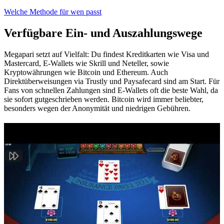
Welche Methode für wen passt
Verfügbare Ein- und Auszahlungswege
Megapari setzt auf Vielfalt: Du findest Kreditkarten wie Visa und
Mastercard, E-Wallets wie Skrill und Neteller, sowie
Kryptowährungen wie Bitcoin und Ethereum. Auch
Direktüberweisungen via Trustly und Paysafecard sind am Start. Für
Fans von schnellen Zahlungen sind E-Wallets oft die beste Wahl, da
sie sofort gutgeschrieben werden. Bitcoin wird immer beliebter,
besonders wegen der Anonymität und niedrigen Gebühren.