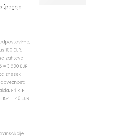
us (pogoje
Predpostavimo,
s 100 EUR.
 so zahteve
5 = 3.500 EUR
 ta znesek
a obveznost:
lda. Pri RTP
– 154 = 46 EUR
transakcije