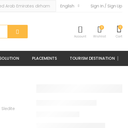
English
Sign In / Sign Up
0
0
Account
Wishlist
Cart
 SOLUTION
PLACEMENTS
TOURISM DESTINATION
 Sledite