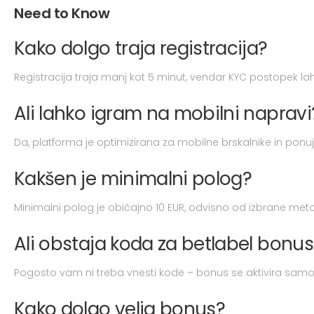
Need to Know
Kako dolgo traja registracija?
Registracija traja manj kot 5 minut, vendar KYC postopek lah
Ali lahko igram na mobilni napravi
Da, platforma je optimizirana za mobilne brskalnike in ponu
Kakšen je minimalni polog?
Minimalni polog je običajno 10 EUR, odvisno od izbrane met
Ali obstaja koda za betlabel bonus
Pogosto vam ni treba vnesti kode – bonus se aktivira samo
Kako dolgo velja bonus?