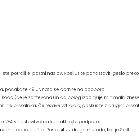
ali ste potrdili e-poštni naslov. Poskusite ponastaviti geslo pre
e da, počakajte 48 ur, nato se obrnite na podporo.
nus kodo (če je zahtevana) in da polog izpolnjuje minimalni znese
nilnik brskalnika. Če težave vztrajajo, poskusite z drugim brska
te 2FA v nastavitvah in kontaktirajte podporo.
mednarodna plačila. Poskusite z drugo metodo, kot je Skrill.