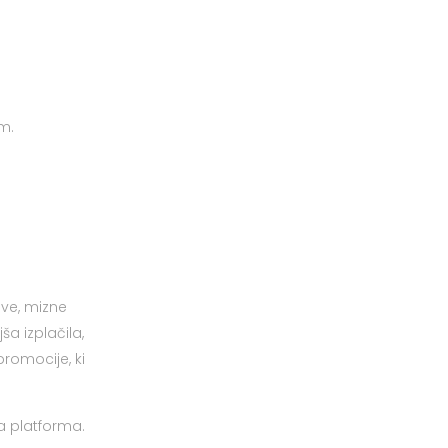
m.
ave, mizne
ša izplačila,
romocije, ki
a platforma.