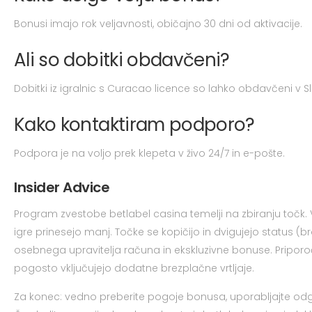
Bonusi imajo rok veljavnosti, običajno 30 dni od aktivacije.
Ali so dobitki obdavčeni?
Dobitki iz igralnic s Curacao licence so lahko obdavčeni v 
Kako kontaktiram podporo?
Podpora je na voljo prek klepeta v živo 24/7 in e-pošte.
Insider Advice
Program zvestobe betlabel casina temelji na zbiranju točk. 
igre prinesejo manj. Točke se kopičijo in dvigujejo status (bro
osebnega upravitelja računa in ekskluzivne bonuse. Priporoč
pogosto vključujejo dodatne brezplačne vrtljaje.
Za konec: vedno preberite pogoje bonusa, uporabljajte odgov