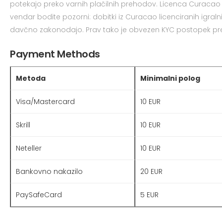
potekajo preko varnih plačilnih prehodov. Licenca Curacao 
vendar bodite pozorni: dobitki iz Curacao licenciranih igral
davčno zakonodajo. Prav tako je obvezen KYC postopek pred
Payment Methods
Metoda
Minimalni polog
Visa/Mastercard
10 EUR
Skrill
10 EUR
Neteller
10 EUR
Bankovno nakazilo
20 EUR
PaySafeCard
5 EUR