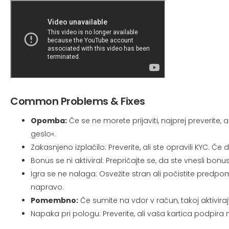
Common Problems & Fixes
Opomba:
Če se ne morete prijaviti, najprej preverite, 
geslo«.
Zakasnjeno izplačilo: Preverite, ali ste opravili KYC. Č
Bonus se ni aktiviral: Prepričajte se, da ste vnesli bo
Igra se ne nalaga: Osvežite stran ali počistite predpom
napravo.
Pomembno:
Če sumite na vdor v račun, takoj aktiviraj
Napaka pri pologu: Preverite, ali vaša kartica podpira 