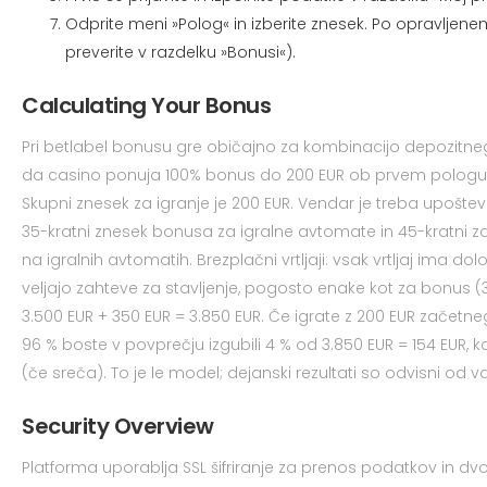
Odprite meni »Polog« in izberite znesek. Po opravlj
preverite v razdelku »Bonusi«).
Calculating Your Bonus
Pri betlabel bonusu gre običajno za kombinacijo depozitneg
da casino ponuja 100% bonus do 200 EUR ob prvem pologu, plu
Skupni znesek za igranje je 200 EUR. Vendar je treba upošte
35-kratni znesek bonusa za igralne avtomate in 45-kratni za m
na igralnih avtomatih. Brezplačni vrtljaji: vsak vrtljaj ima do
veljajo zahteve za stavljenje, pogosto enake kot za bonus (
3.500 EUR + 350 EUR = 3.850 EUR. Če igrate z 200 EUR začetne
96 % boste v povprečju izgubili 4 % od 3.850 EUR = 154 EUR, 
(če sreča). To je le model; dejanski rezultati so odvisni od v
Security Overview
Platforma uporablja SSL šifriranje za prenos podatkov in dv