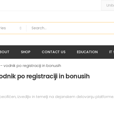
BOUT
SHOP
CONTACT US
EDUCATION
IT
– vodnik po registraciji in bonusih
dnik po registraciji in bonusih
ecifičen, izvedljiv in temelji na dejanskem delovanju platforme.