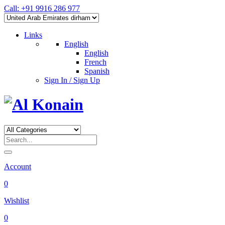
Call: +91 9916 286 977
Links
English
English
French
Spanish
Sign In / Sign Up
Account
0
Wishlist
0