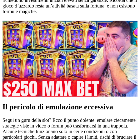
richiedono investimenti iniziali elevati senza garanzie. Ricorda che il
gioco d’azzardo resta un’attività basata sulla fortuna, e non esistono
formule magiche.
Il pericolo di emulazione eccessiva
Segui un guru della slot? Ecco il punto dolente: emulare ciecamente
strategie viste in video o forum può trasformarsi in una trappola.
Alcune tecniche funzionano solo in certe condizioni o con
particolari giochi. Senza adattare o capire i limiti, rischi di bruciare il