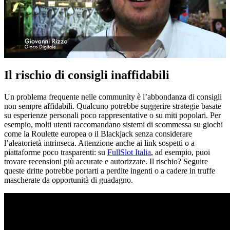
Il rischio di consigli inaffidabili
Un problema frequente nelle community è l’abbondanza di consigli
non sempre affidabili. Qualcuno potrebbe suggerire strategie basate
su esperienze personali poco rappresentative o su miti popolari. Per
esempio, molti utenti raccomandano sistemi di scommessa su giochi
come la Roulette europea o il Blackjack senza considerare
l’aleatorietà intrinseca. Attenzione anche ai link sospetti o a
piattaforme poco trasparenti: su
FullSlot Italia
, ad esempio, puoi
trovare recensioni più accurate e autorizzate. Il rischio? Seguire
queste dritte potrebbe portarti a perdite ingenti o a cadere in truffe
mascherate da opportunità di guadagno.