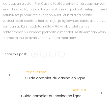
luotettavan alustan. Rizk Casino täyttää kaikki nämä vaatimukset:
se on lisensoitu, tarjoaa laajan valikoiman jackpot-pelejä, nopeat
kotiutukset ja houkuttelevat bonukset. Muista aina pelata
vastuullisesti, asettaa itsellesi rajat ja hyödyntää saatavilla olevat
kampanjat. Kun noudatat näitä viittä vinkkiä, olet valmis
kohtaamaan suurimmat jackpotit ja mahdollisesti viemään kotiin
elämääsi mullistavan voiton. Onnea matkaan!
Share this post:
Previous Post
Guide complet du casino en ligne – Tout ce que vous devez savoir
Next Post
Guide complet du casino en ligne – tout ce que vous devez savoir