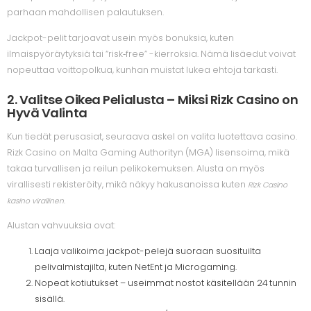
parhaan mahdollisen palautuksen.
Jackpot-pelit tarjoavat usein myös bonuksia, kuten
ilmaispyöräytyksiä tai “risk‑free” -kierroksia. Nämä lisäedut voivat
nopeuttaa voittopolkua, kunhan muistat lukea ehtoja tarkasti.
2. Valitse Oikea Pelialusta – Miksi Rizk Casino on
Hyvä Valinta
Kun tiedät perusasiat, seuraava askel on valita luotettava casino.
Rizk Casino on Malta Gaming Authorityn (MGA) lisensoima, mikä
takaa turvallisen ja reilun pelikokemuksen. Alusta on myös
virallisesti rekisteröity, mikä näkyy hakusanoissa kuten
Rizk Casino
.
kasino virallinen
Alustan vahvuuksia ovat:
Laaja valikoima jackpot-pelejä suoraan suosituilta
pelivalmistajilta, kuten NetEnt ja Microgaming.
Nopeat kotiutukset – useimmat nostot käsitellään 24 tunnin
sisällä.