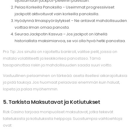
sijoittamaan jackpot-peleihin päivittäin.
Pelaa Korkeilla Panoksilla – Useimmat progressiiviset
jackpotit aktivoituvat vain korkeilla panoksilla.
Hyödynnä Ilmaispyöräytykset – Ne antavat mahdollisuuden
voittaa ilman omaa panosta.
Seuraa Jackpotin Kasvua – Jos jackpot on lähellä
historiallista maksimiarvoa, se voi olla hyvä hetki panostaa.
Pro Tip: Jos sinulla on rajoitettu bankroll, valitse pelit, joissa on
matala volatiliteetti ja keskikorkea panostaso. Tämä
tasapainottaa riskin ja mahdollisuuden saada suuri voitto.
Vastuullinen pelaaminen on tärkeää: aseta itsellesi aikarajoituksia
ja pidä taukoja. Jos huomaat pelaavasi enemmän kuin haluat,
lopeta ja palaa myöhemmin.
5. Tarkista Maksutavat ja Kotiutukset
Rizk Casino tarjoaa monipuoliset maksutavat, jotka tekevät
talletuksista ja kotiutuksista helppoja. Suosituimpia vaihtoehtoja
ovat: