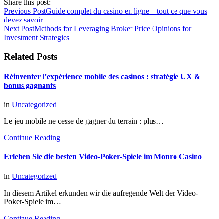
Share this post:
Previous Post
Guide complet du casino en ligne – tout ce que vous
devez savoir
Next Post
Methods for Leveraging Broker Price Opinions for
Investment Strategies
Related Posts
Réinventer l’expérience mobile des casinos : stratégie UX &
bonus gagnants
in
Uncategorized
Le jeu mobile ne cesse de gagner du terrain : plus…
Continue Reading
Erleben Sie die besten Video-Poker-Spiele im Monro Casino
in
Uncategorized
In diesem Artikel erkunden wir die aufregende Welt der Video-
Poker-Spiele im…
Continue Reading