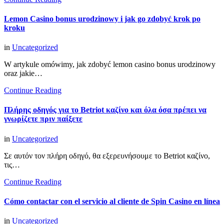
Lemon Casino bonus urodzinowy i jak go zdobyć krok po
kroku
in
Uncategorized
W artykule omówimy, jak zdobyć lemon casino bonus urodzinowy
oraz jakie…
Continue Reading
Πλήρης οδηγός για το Betriot καζίνο και όλα όσα πρέπει να
γνωρίζετε πριν παίξετε
in
Uncategorized
Σε αυτόν τον πλήρη οδηγό, θα εξερευνήσουμε το Betriot καζίνο,
τις…
Continue Reading
Cómo contactar con el servicio al cliente de Spin Casino en línea
in
Uncategorized