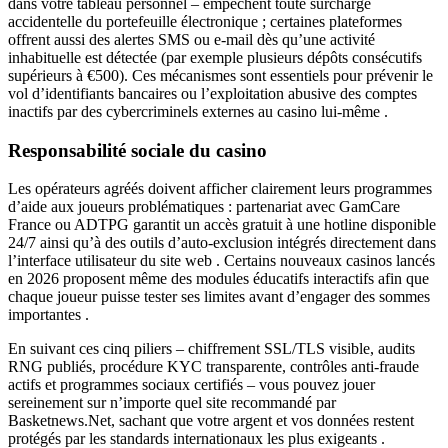
dans votre tableau personnel – empêchent toute surcharge
accidentelle du portefeuille électronique ; certaines plateformes
offrent aussi des alertes SMS ou e‑mail dès qu’une activité
inhabituelle est détectée (par exemple plusieurs dépôts consécutifs
supérieurs à €500). Ces mécanismes sont essentiels pour prévenir le
vol d’identifiants bancaires ou l’exploitation abusive des comptes
inactifs par des cybercriminels externes au casino lui‑même .
Responsabilité sociale du casino
Les opérateurs agréés doivent afficher clairement leurs programmes
d’aide aux joueurs problématiques : partenariat avec GamCare
France ou ADTPG garantit un accès gratuit à une hotline disponible
24/7 ainsi qu’à des outils d’auto‑exclusion intégrés directement dans
l’interface utilisateur du site web . Certains nouveaux casinos lancés
en 2026 proposent même des modules éducatifs interactifs afin que
chaque joueur puisse tester ses limites avant d’engager des sommes
importantes .
En suivant ces cinq piliers – chiffrement SSL/TLS visible, audits
RNG publiés, procédure KYC transparente, contrôles anti‑fraude
actifs et programmes sociaux certifiés – vous pouvez jouer
sereinement sur n’importe quel site recommandé par
Basketnews.Net, sachant que votre argent et vos données restent
protégés par les standards internationaux les plus exigeants .