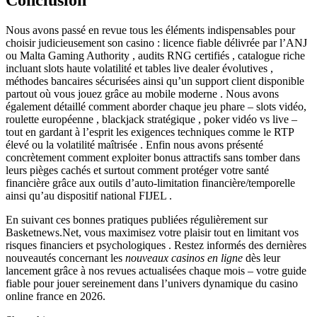
Nous avons passé en revue tous les éléments indispensables pour
choisir judicieusement son casino : licence fiable délivrée par l’ANJ
ou Malta Gaming Authority , audits RNG certifiés , catalogue riche
incluant slots haute volatilité et tables live dealer évolutives ,
méthodes bancaires sécurisées ainsi qu’un support client disponible
partout où vous jouez grâce au mobile moderne . Nous avons
également détaillé comment aborder chaque jeu phare – slots vidéo,
roulette européenne , blackjack stratégique , poker vidéo vs live –
tout en gardant à l’esprit les exigences techniques comme le RTP
élevé ou la volatilité maîtrisée . Enfin nous avons présenté
concrètement comment exploiter bonus attractifs sans tomber dans
leurs pièges cachés et surtout comment protéger votre santé
financière grâce aux outils d’auto‑limitation financière/temporelle
ainsi qu’au dispositif national FIJEL .
En suivant ces bonnes pratiques publiées régulièrement sur
Basketnews.Net, vous maximisez votre plaisir tout en limitant vos
risques financiers et psychologiques . Restez informés des dernières
nouveautés concernant les
nouveaux casinos en ligne
dès leur
lancement grâce à nos revues actualisées chaque mois – votre guide
fiable pour jouer sereinement dans l’univers dynamique du casino
online france en 2026.​