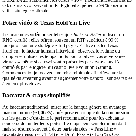
calculs mais conservant un RTP global supérieur à 99 % lorsqu’on
suit la stratégie optimale.
Poker vidéo & Texas Hold’em Live
Les machines vidéo poker telles que
Jacks or Better
utilisent un
RNG certifié ; elles offrent souvent un RTP supérieur à 99 %
lorsqu’on suit une stratégie « full pay ». En live dealer Texas
Hold’em, le facteur humain intervient : observez le rythme du
croupier et utilisez les temps morts pour analyser vos adversaires
virtuels – même si ceux-ci sont représentés par des avatars IA
contrôlés par le logiciel du casino live Evolution Gaming.
Commencez toujours avec une mise minimale afin d’évaluer la
qualité du streaming avant d’augmenter votre bankroll sur des tables
à enjeux plus élevés.
Baccarat & craps simplifiés
Au baccarat traditionnel, miser sur la banque génère un avantage
maison minime (~1,06 %) après prise en compte de la commission
sur les gains ; c’est donc le pari recommandé pour les débutants
soucieux de limiter leurs pertes. Le craps peut sembler intimidant
mais se résume souvent à deux paris simples : « Pass Line »
(avantage maison ≈1,41 %) et « Don’t Pass » (≈1,36 %). Ces