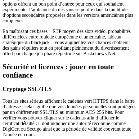
options offrent un bon point d’entrée pour ceux qui souhaitent
expérimenter l’ambiance du dés sans se perdre dans la multitude
d’options secondaires proposées dans les versions américaines plus
complexes.
En maîtrisant ces bases – RTP moyen des slots vidéo, probabilités
différenciées entre roulette européenne et américaine, tableau
stratégique du blackjack – vous augmentez vos chances d’obtenir
des gains réguliers tout en profitant pleinement du divertissement
offert par chaque jeu phare répertorié sur Basketnews.Net.
Sécurité et licences : jouer en toute
confiance
Cryptage SSL/TLS
Tous les sites sérieux affichent le cadenas vert HTTPS dans la barre
d’adresse ; cela signifie que vos données personnelles sont protégées
par un chiffrement SSL/TLS au minimum AES‑256 bits. Pour
vérifier vous pouvez cliquer sur le cadenas afin d’afficher le
certificat détaillé : il doit indiquer une autorité reconnue comme
DigiCert ou Sectigo ainsi que la période de validité couvrant toute
l’année en cours.