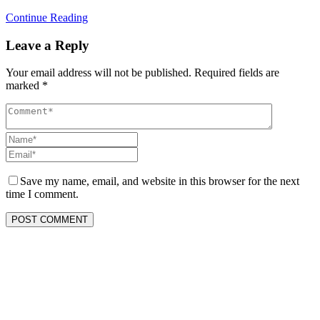
Continue Reading
Leave a Reply
Your email address will not be published.
Required fields are
marked
*
Save my name, email, and website in this browser for the next
time I comment.
POST COMMENT