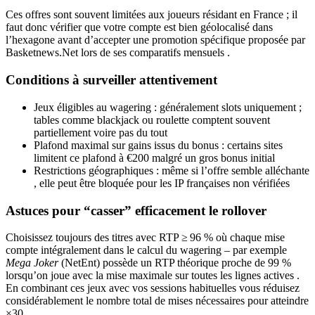
Ces offres sont souvent limitées aux joueurs résidant en France ; il
faut donc vérifier que votre compte est bien géolocalisé dans
l’hexagone avant d’accepter une promotion spécifique proposée par
Basketnews.Net lors de ses comparatifs mensuels .
Conditions à surveiller attentivement
Jeux éligibles au wagering : généralement slots uniquement ;
tables comme blackjack ou roulette comptent souvent
partiellement voire pas du tout
Plafond maximal sur gains issus du bonus : certains sites
limitent ce plafond à €200 malgré un gros bonus initial
Restrictions géographiques : même si l’offre semble alléchante
, elle peut être bloquée pour les IP françaises non vérifiées
Astuces pour “casser” efficacement le rollover
Choisissez toujours des titres avec RTP ≥ 96 % où chaque mise
compte intégralement dans le calcul du wagering – par exemple
Mega Joker
(NetEnt) possède un RTP théorique proche de 99 %
lorsqu’on joue avec la mise maximale sur toutes les lignes actives .
En combinant ces jeux avec vos sessions habituelles vous réduisez
considérablement le nombre total de mises nécessaires pour atteindre
×30 .