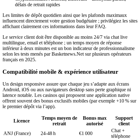
délais de retrait rapides
Les limites de dépôt quotidien ainsi que les plafonds maximaux
influencent directement votre gestion budgétaire ; privilégiez les sites
affichant clairement ces informations dans leur FAQ.
Le service client doit être disponible au moins 24/7 via chat live
multilingue, email et téléphone ; un temps moyen de réponse
inférieur à deux minutes est un bon indicateur de professionnalisme
selon les tests menés par Basketnews.Net sur plusieurs opérateurs
français en 2025.
Compatibilité mobile & expérience utilisateur
Un design responsive assure que chaque jeu s’adapte aux écrans
Android, iOS ou aux navigateurs desktop sans perte graphique ni
latence notable. Les casinos qui proposent une application native
offrent souvent des bonus exclusifs mobiles (par exemple +10 % sur
le premier dépôt via l’app).
Temps moyen de
Bonus max
Support
Licence
retrait
autorisé
client
Chat +
ANJ (France)
24‑48 h
€1 000
téléphone