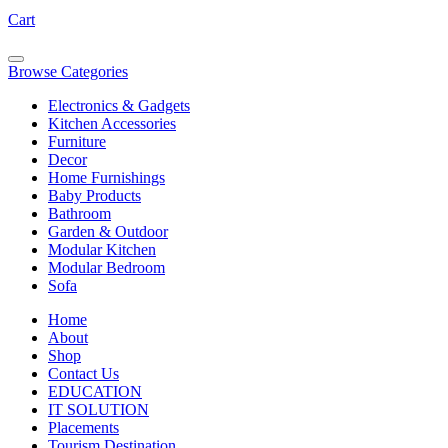
Cart
Browse Categories
Electronics & Gadgets
Kitchen Accessories
Furniture
Decor
Home Furnishings
Baby Products
Bathroom
Garden & Outdoor
Modular Kitchen
Modular Bedroom
Sofa
Home
About
Shop
Contact Us
EDUCATION
IT SOLUTION
Placements
Tourism Destination