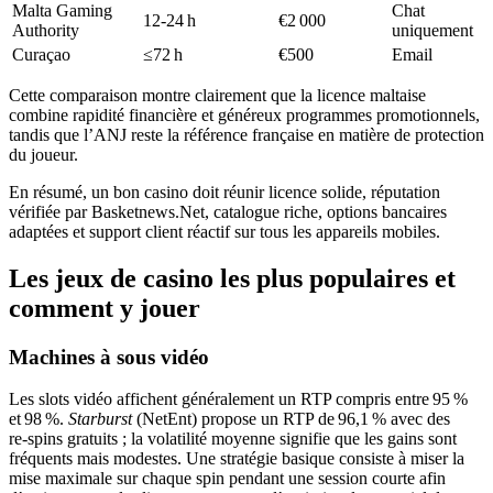
Malta Gaming
Chat
12‑24 h
€2 000
Authority
uniquement
Curaçao
≤72 h
€500
Email
Cette comparaison montre clairement que la licence maltaise
combine rapidité financière et généreux programmes promotionnels,
tandis que l’ANJ reste la référence française en matière de protection
du joueur.
En résumé, un bon casino doit réunir licence solide, réputation
vérifiée par Basketnews.Net, catalogue riche, options bancaires
adaptées et support client réactif sur tous les appareils mobiles.
Les jeux de casino les plus populaires et
comment y jouer
Machines à sous vidéo
Les slots vidéo affichent généralement un RTP compris entre 95 %
et 98 %.
Starburst
(NetEnt) propose un RTP de 96,1 % avec des
re‑spins gratuits ; la volatilité moyenne signifie que les gains sont
fréquents mais modestes. Une stratégie basique consiste à miser la
mise maximale sur chaque spin pendant une session courte afin