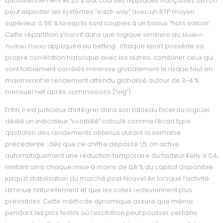
quotidiennement et 25 % aux courses hippiques françaises où l’on
peut exploiter les systèmes “each way” avec un RTP moyen
supérieur à 98 % lorsqu’ils sont couplés à un bonus “hors saison”.
Cette répartition s’inscrit dans une logique similaire au
Modern
appliquée au betting : chaque sport possède sa
Portfolio Theory
propre corrélation historique avec les autres; combiner ceux qui
sont faiblement corrélés minimise globalement le risque tout en
maximisant le rendement attendu globalisé autour de 3–4 %
mensuel net après commissions (“vig”).
Enfin, il est judicieux d’intégrer dans son tableau Excel ou logiciel
dédié un indicateur “volatilité” calculé comme l’écart type
quotidien des rendements obtenus durant la semaine
précédente ; dès que ce chiffre dépasse 1,5, on active
automatiquement une réduction temporaire du facteur Kelly à 0,4,
limitant ainsi chaque mise à moins de 0,8 % du capital disponible
jusqu’à stabilisation du marché post‑Nouvel An lorsque l’activité
diminue naturellement et que les cotes redeviennent plus
prévisibles. Cette méthode dynamique assure que même
pendant les pics festifs où l’excitation peut pousser certains