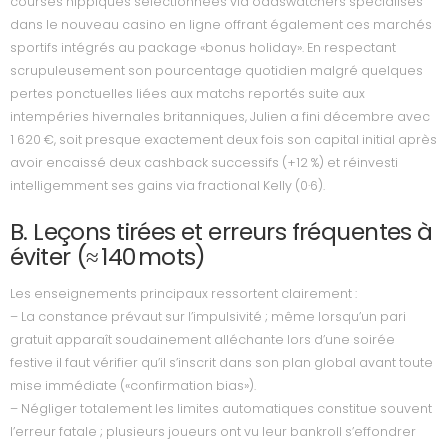
courses hippiques sélectionnées via oddswatchers spécialisés
dans le nouveau casino en ligne offrant également ces marchés
sportifs intégrés au package «​bonus holiday​». En respectant
scrupuleusement son pourcentage quotidien malgré quelques
pertes ponctuelles liées aux matchs reportés suite aux
intempéries hivernales britanniques, Julien a fini décembre avec
1 620 €, soit presque exactement deux fois son capital initial après
avoir encaissé deux cashback successifs (+12 %) et réinvesti
intelligemment ses gains via fractional Kelly (0·6).
B. Leçons tirées et erreurs fréquentes à
éviter (≈ 140 mots)
Les enseignements principaux ressortent clairement :
– La constance prévaut sur l’impulsivité ; même lorsqu’un pari
gratuit apparaît soudainement alléchante lors d’une soirée
festive il faut vérifier qu’il s’inscrit dans son plan global avant toute
mise immédiate («​confirmation bias​»).
– Négliger totalement les limites automatiques constitue souvent
l’erreur fatale ; plusieurs joueurs ont vu leur bankroll s’effondrer