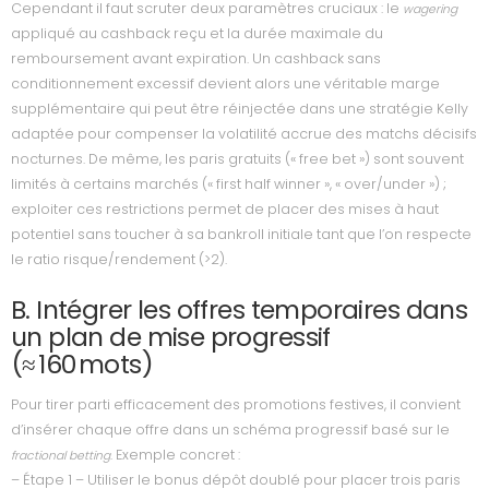
Cependant il faut scruter deux paramètres cruciaux : le
wagering
appliqué au cashback reçu et la durée maximale du
remboursement avant expiration. Un cashback sans
conditionnement excessif devient alors une véritable marge
supplémentaire qui peut être réinjectée dans une stratégie Kelly
adaptée pour compenser la volatilité accrue des matchs décisifs
nocturnes. De même, les paris gratuits (« free bet ») sont souvent
limités à certains marchés (« first half winner », « over/under ») ;
exploiter ces restrictions permet de placer des mises à haut
potentiel sans toucher à sa bankroll initiale tant que l’on respecte
le ratio risque/rendement (>2).
B. Intégrer les offres temporaires dans
un plan de mise progressif
(≈ 160 mots)
Pour tirer parti efficacement des promotions festives, il convient
d’insérer chaque offre dans un schéma progressif basé sur le
. Exemple concret :
fractional betting
– Étape 1 – Utiliser le bonus dépôt doublé pour placer trois paris