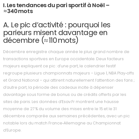
I. Les tendances du pari sportif à Noël –
≈ 340 mots
A. Le pic d’activité : pourquoi les
parieurs misent davantage en
décembre (≈ 110 mots)
Décembre enregistre chaque année le plus grand nombre de
transactions sportives en Europe occidentale. Deux facteurs
majeurs expliquent ce pic : d’une part, le calendrier festif
regroupe plusieurs championnats majeurs – Ligue 1, NBA Play‑offs
et Grand National – qui attirent naturellement l’attention des fans ;
d’autre part, la période des cadeaux incite à dépenser
davantage sous forme de bonus ou de crédits offerts par les
sites de paris. Les données d’Esav.Fr montrent une hausse
moyenne de 27 % du volume des mises entre le 15 et le 31
décembre comparée aux semaines précédentes, avec un pic
notable lors du match France‑Allemagne au Championnat
d’Europe.