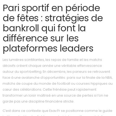
Pari sportif en période
de fêtes : stratégies de
bankroll qui font la
différence sur les
plateformes leaders
Les lumières scintillantes, les repas de famille et les matchs
décisifs créent chaque année une véritable effervescence
autour du sport‑betting. En décembre, les parieurs se retrouvent
face à une avalanche d’opportunités : paris sur la finale de la NBA,
matchs de coupe du monde de football ou courses hippiques au
cœur des célébrations. Cette frénésie peut rapidement
transformer un loisir maîtrisé en une source de pertes si l’on ne
garde pas une discipline financière stricte.
C’est dans ce contexte que Esav.Fr se positionne comme le guide