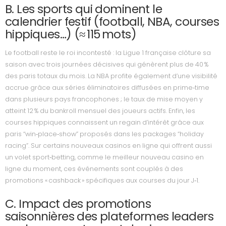
B. Les sports qui dominent le
calendrier festif (football, NBA, courses
hippiques…) (≈ 115 mots)
Le football reste le roi incontesté : la Ligue 1 française clôture sa
saison avec trois journées décisives qui génèrent plus de 40 %
des paris totaux du mois. La NBA profite également d’une visibilité
accrue grâce aux séries éliminatoires diffusées en prime‑time
dans plusieurs pays francophones ; le taux de mise moyen y
atteint 12 % du bankroll mensuel des joueurs actifs. Enfin, les
courses hippiques connaissent un regain d’intérêt grâce aux
paris “win‑place‑show” proposés dans les packages “holiday
racing”. Sur certains nouveaux casinos en ligne qui offrent aussi
un volet sport‑betting, comme le meilleur nouveau casino en
ligne du moment, ces événements sont couplés à des
promotions « cashback » spécifiques aux courses du jour J‑1.
C. Impact des promotions
saisonnières des plateformes leaders