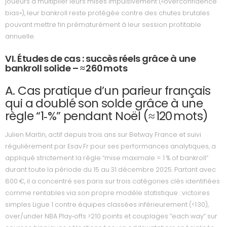
joueurs à multiplier leurs mises impulsivement («​overconfidence
bias​»), leur bankroll reste protégée contre des chutes brutales
pouvant mettre fin prématurément à leur session profitable
annuelle.
VI. Études de cas : succès réels grâce à une
bankroll solide – ≈ 260 mots
A. Cas pratique d’un parieur français
qui a doublé son solde grâce à une
règle “1‑%” pendant Noël (≈ 120 mots)
Julien Martin, actif depuis trois ans sur Betway France et suivi
régulièrement par Esav.Fr pour ses performances analytiques, a
appliqué strictement la règle “mise maximale = 1 % of bankroll”
durant toute la période du 15 au 31 décembre 2025. Partant avec
800 €, il a concentré ses paris sur trois catégories clés identifiées
comme rentables via son propre modèle statistique : victoires
simples Ligue 1 contre équipes classées inférieurement (<1·30),
over/under NBA Play‑offs >210 points et couplages “each way” sur