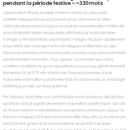
pendant la période festive – ≈ 330 mots
L’application stricte du Kelly Criterion reste l’un des outils
mathématiques les plus puissants pour optimiser la taille
optimale d’une mise lorsqu’on possède une estimation fiable de
sa probabilité réelle versus celle affichée par le bookmaker
(« edge »). Pendant Noël cependant, l’« edge » fluctue rapidement
sous l’effet des changements climatiques inattendus ou des
blessures tardives annoncées juste avant le coup d’envoi finalisé
via livestreams mobiles… Pour ajuster ce modèle aux cotes
volatiles on utilise ce qu’on appelle le
, généralement
fractional Kelly
fixé entre 0,5 et 0,75 afin d’atténuer l’impact potentiel d’une
mauvaise estimation ponctuelle tout en conservant un avantage
statistique positif sur le long terme.
Par ailleurs, diversifier son portefeuille entre plusieurs disciplines
sportives réduit significativement l’exposition systémique : allouer
40 % aux matchs footballistiques européens classiques (Ligue 1 &
Premier League), 35 % aux rencontres NBA Play‑offs où la variance
est moindre grâce à un volume élevé de points marqués