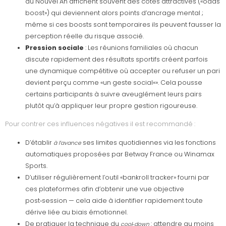
du Nouvel An affichent souvent des cotes attractives («​odds
boost​») qui deviennent alors points d’ancrage mental ;
même si ces boosts sont temporaires ils peuvent fausser la
perception réelle du risque associé.
Pression sociale
: Les réunions familiales où chacun
discute rapidement des résultats sportifs créent parfois
une dynamique compétitive où accepter ou refuser un pari
devient perçu comme «​un geste social«». Cela pousse
certains participants à suivre aveuglément leurs pairs
plutôt qu’à appliquer leur propre gestion rigoureuse.
Pour contrer ces influences négatives il est recommandé :
D’établir
ses limites quotidiennes via les fonctions
à l’avance
automatiques proposées par Betway France ou Winamax
Sports.
D’utiliser régulièrement l’outil «bankroll tracker» fourni par
ces plateformes afin d’obtenir une vue objective
post‑session — cela aide à identifier rapidement toute
dérive liée au biais émotionnel.
De pratiquer la technique du
: attendre au moins
cool‑down