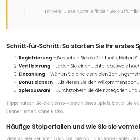
Hinweis: Diese Vorteile finden Sie ausführl
Schritt‑für‑Schritt: So starten Sie Ihr erstes
Registrierung
– Besuchen Sie die Startseite, klicken S
Verifizierung
– Laden Sie einen Lichtbildausweis hoch,
Einzahlung
– Wählen Sie eine der vielen Zahlungsmet
Bonus sichern
– Aktivieren Sie den Willkommensbonu
Spielauswahl
– Durchstöbern Sie die Kategorien und wä
Tipp:
Nutzen Sie die Demo‑Version eines Spiels, bevor Sie ec
kennenlernen, ohne Risiko.
Häufige Stolperfallen und wie Sie sie verme
Viele Spieler verlieren Geld, weil sie grundlegende Fehler bege