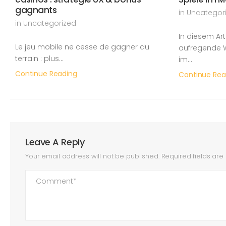
gagnants
in
Uncategor
in
Uncategorized
In diesem Art
Le jeu mobile ne cesse de gagner du
aufregende W
terrain : plus…
im…
Continue Reading
Continue Rea
Leave A Reply
Your email address will not be published.
Required fields ar