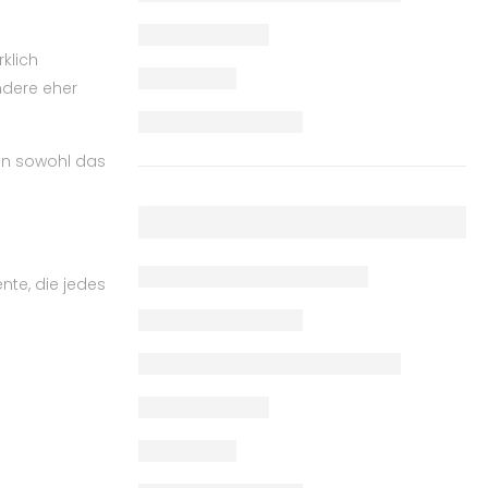
klich
ndere eher
ten sowohl das
nte, die jedes