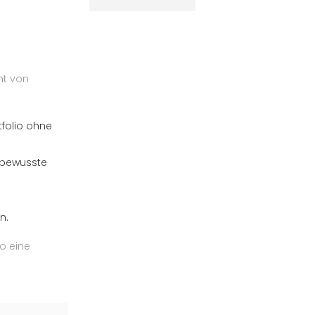
ht von
tfolio ohne
obewusste
n.
no eine