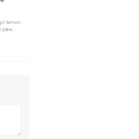
in
Uncategorized
in
być lemon
Σε αυτόν τον πλήρη οδηγό, θα εξερευνήσουμε το
En
 jakie…
Betriot καζίνο, τις…
la
Continue Reading
Co