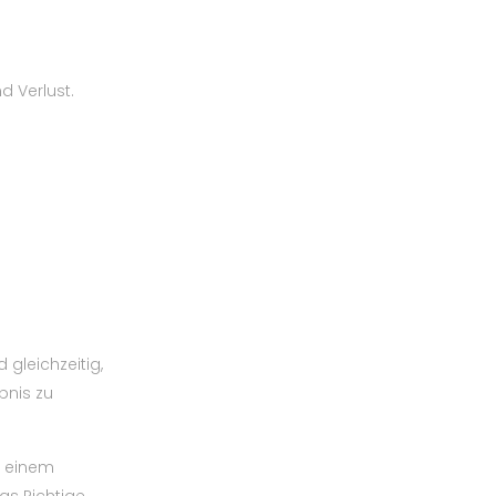
d Verlust.
 gleichzeitig,
bnis zu
, einem