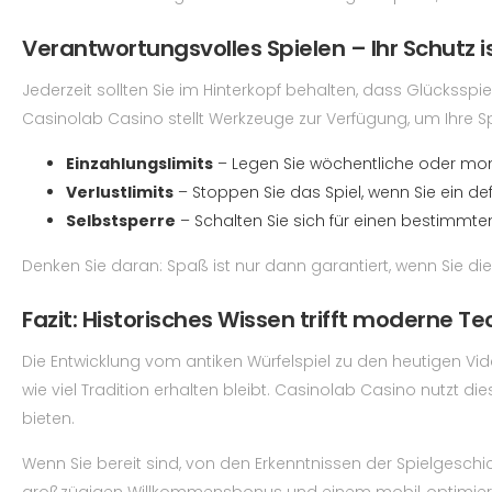
Verantwortungsvolles Spielen – Ihr Schutz is
Jederzeit sollten Sie im Hinterkopf behalten, dass Glücksspiel 
Casinolab Casino stellt Werkzeuge zur Verfügung, um Ihre 
Einzahlungslimits
– Legen Sie wöchentliche oder mon
Verlustlimits
– Stoppen Sie das Spiel, wenn Sie ein defi
Selbstsperre
– Schalten Sie sich für einen bestimmte
Denken Sie daran: Spaß ist nur dann garantiert, wenn Sie die
Fazit: Historisches Wissen trifft moderne T
Die Entwicklung vom antiken Würfelspiel zu den heutigen Vide
wie viel Tradition erhalten bleibt. Casinolab Casino nutzt die
bieten.
Wenn Sie bereit sind, von den Erkenntnissen der Spielgeschi