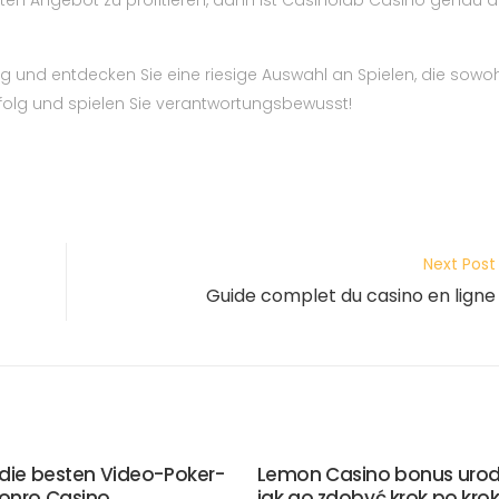
 Angebot zu profitieren, dann ist Casinolab Casino genau d
g und entdecken Sie eine riesige Auswahl an Spielen, die sowoh
Erfolg und spielen Sie verantwortungsbewusst!
Next Post
Guide complet du casino en ligne
 die besten Video-Poker-
Lemon Casino bonus urod
Monro Casino
jak go zdobyć krok po kro