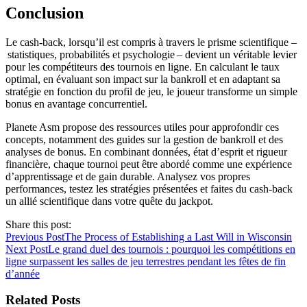
Conclusion
Le cash‑back, lorsqu’il est compris à travers le prisme scientifique –
statistiques, probabilités et psychologie – devient un véritable levier
pour les compétiteurs des tournois en ligne. En calculant le taux
optimal, en évaluant son impact sur la bankroll et en adaptant sa
stratégie en fonction du profil de jeu, le joueur transforme un simple
bonus en avantage concurrentiel.
Planete Asm propose des ressources utiles pour approfondir ces
concepts, notamment des guides sur la gestion de bankroll et des
analyses de bonus. En combinant données, état d’esprit et rigueur
financière, chaque tournoi peut être abordé comme une expérience
d’apprentissage et de gain durable. Analysez vos propres
performances, testez les stratégies présentées et faites du cash‑back
un allié scientifique dans votre quête du jackpot.
Share this post:
Previous Post
The Process of Establishing a Last Will in Wisconsin
Next Post
Le grand duel des tournois : pourquoi les compétitions en
ligne surpassent les salles de jeu terrestres pendant les fêtes de fin
d’année
Related Posts