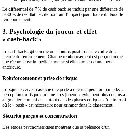
Le différentiel de 7 % de cash‑back se traduit par une différence de
5 000 € de résultat net, démontrant l’impact quantifiable du taux de
remboursement.
3. Psychologie du joueur et effet
« cash‑back »
Le cash‑back agit comme un stimulus positif dans le cadre de la
théorie du renforcement. Chaque remboursement est perçu comme
une récompense immédiate, même si elle compense une perte
antérieure.
Reinforcement et prise de risque
Lorsque le cerveau associe une perte à une récupération partielle, la
perception du risque diminue. Les joueurs deviennent plus enclins à
augmenter leurs mises, surtout dans les phases critiques d’un tournoi
où le « push » est nécessaire pour grimper dans le classement.
Sécurité perçue et concentration
Des études psychométriques montrent que la présence d’un