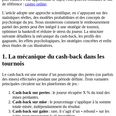
de référence :
casino online
.
L’article adopte une approche scientifique, en s’appuyant sur des
statistiques réelles, des modèles probabilistes et des concepts de
psychologie du jeu. Nous montrerons comment le remboursement
partiel des pertes peut être intégré à une stratégie de tournoi,
optimiser la bankroll et réduire le stress du joueur. La structure
suivante détaillera la mécanique du cash‑back, les profils des
gagnants, les effets psychologiques, les stratégies concrètes et enfin
deux études de cas illustratives.
1. La mécanique du cash‑back dans les
tournois
Le cash‑back est une remise d’un pourcentage des pertes (ou parfois
des mises) effectuées pendant une période définie. Trois variantes
principales circulent sur les plateformes de jeu :
Cash‑back sur pertes
: le joueur récupère X % du total des
mises perdantes.
Cash‑back sur mise
: le pourcentage s’applique à la somme
totale misée, indépendamment du résultat.
Cash‑back sur gains
: rare, il s’agit d’un « rebond » sur les
gains pour encourager la ré‑investition.