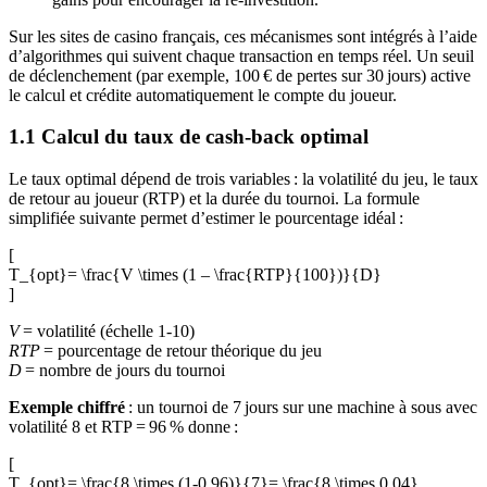
Sur les sites de casino français, ces mécanismes sont intégrés à l’aide
d’algorithmes qui suivent chaque transaction en temps réel. Un seuil
de déclenchement (par exemple, 100 € de pertes sur 30 jours) active
le calcul et crédite automatiquement le compte du joueur.
1.1 Calcul du taux de cash‑back optimal
Le taux optimal dépend de trois variables : la volatilité du jeu, le taux
de retour au joueur (RTP) et la durée du tournoi. La formule
simplifiée suivante permet d’estimer le pourcentage idéal :
[
T_{opt}= \frac{V \times (1 – \frac{RTP}{100})}{D}
]
V
= volatilité (échelle 1‑10)
RTP
= pourcentage de retour théorique du jeu
D
= nombre de jours du tournoi
Exemple chiffré
: un tournoi de 7 jours sur une machine à sous avec
volatilité 8 et RTP = 96 % donne :
[
T_{opt}= \frac{8 \times (1-0.96)}{7}= \frac{8 \times 0.04}