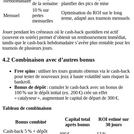
Hebdomadaire
de la semaine
planifier des pics de mise
10 % sur
Optimisation du ROI sur le long
Mensuel
pertes
terme, adapté aux tournois mensuels
mensuelles
Jouer pendant les créneaux où le cash‑back quotidien est actif
(souvent en soirée) permet d’obtenir un remboursement immédiat,
tandis que le cash‑back hebdomadaire s’avère plus rentable pour les
tournois de plusieurs jours.
4.2 Combinaison avec d’autres bonus
Free spins
: utiliser les tours gratuits obtenus via le cash‑back
pour tester de nouveaux jeux à haute volatilité sans risquer la
bankroll.
Bonus de dépôt
: cumuler le cash‑back avec un bonus de
100 % sur le dépôt initial (ex. 200 €) crée un effet
« catalyseur », augmentant le capital de départ de 300 €.
Tableau de combinaison
Capital total
ROI estimé sur
Bonus combiné
après bonus
30 jours
Cash‑back 5 % + dépôt
400 €
12 %