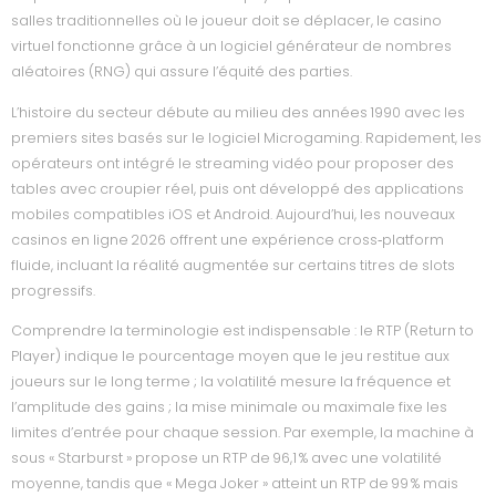
salles traditionnelles où le joueur doit se déplacer, le casino
virtuel fonctionne grâce à un logiciel générateur de nombres
aléatoires (RNG) qui assure l’équité des parties.
L’histoire du secteur débute au milieu des années 1990 avec les
premiers sites basés sur le logiciel Microgaming. Rapidement, les
opérateurs ont intégré le streaming vidéo pour proposer des
tables avec croupier réel, puis ont développé des applications
mobiles compatibles iOS et Android. Aujourd’hui, les nouveaux
casinos en ligne 2026 offrent une expérience cross‑platform
fluide, incluant la réalité augmentée sur certains titres de slots
progressifs.
Comprendre la terminologie est indispensable : le RTP (Return to
Player) indique le pourcentage moyen que le jeu restitue aux
joueurs sur le long terme ; la volatilité mesure la fréquence et
l’amplitude des gains ; la mise minimale ou maximale fixe les
limites d’entrée pour chaque session. Par exemple, la machine à
sous « Starburst » propose un RTP de 96,1 % avec une volatilité
moyenne, tandis que « Mega Joker » atteint un RTP de 99 % mais