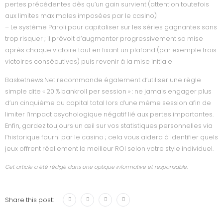
pertes précédentes dès qu’un gain survient (attention toutefois
aux limites maximales imposées par le casino)
– Le système Paroli pour capitaliser sur les séries gagnantes sans
trop risquer ; il prévoit d’augmenter progressivement sa mise
après chaque victoire tout en fixant un plafond (par exemple trois
victoires consécutives) puis revenir à la mise initiale
Basketnews.Net recommande également d’utiliser une règle
simple dite « 20 % bankroll per session » : ne jamais engager plus
d’un cinquième du capital total lors d’une même session afin de
limiter l’impact psychologique négatif lié aux pertes importantes.
Enfin, gardez toujours un œil sur vos statistiques personnelles via
l’historique fourni par le casino ; cela vous aidera à identifier quels
jeux offrent réellement le meilleur ROI selon votre style individuel.
Cet article a été rédigé dans une optique informative et responsable.
Share this post: