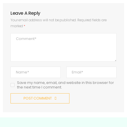
Leave A Reply
Your email address will not be published.
Required fields are
marked
*
Save my name, email, and website in this browser for
the next time I comment.
POST COMMENT