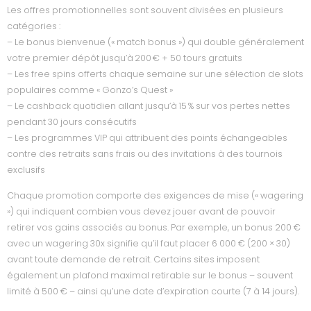
Les offres promotionnelles sont souvent divisées en plusieurs
catégories :
– Le bonus bienvenue (« match bonus ») qui double généralement
votre premier dépôt jusqu’à 200 € + 50 tours gratuits
– Les free spins offerts chaque semaine sur une sélection de slots
populaires comme « Gonzo’s Quest »
– Le cashback quotidien allant jusqu’à 15 % sur vos pertes nettes
pendant 30 jours consécutifs
– Les programmes VIP qui attribuent des points échangeables
contre des retraits sans frais ou des invitations à des tournois
exclusifs
Chaque promotion comporte des exigences de mise (« wagering
») qui indiquent combien vous devez jouer avant de pouvoir
retirer vos gains associés au bonus. Par exemple, un bonus 200 €
avec un wagering 30x signifie qu’il faut placer 6 000 € (200 × 30)
avant toute demande de retrait. Certains sites imposent
également un plafond maximal retirable sur le bonus – souvent
limité à 500 € – ainsi qu’une date d’expiration courte (7 à 14 jours).