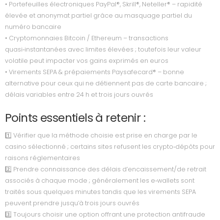
• Portefeuilles électroniques PayPal®, Skrill®, Neteller® – rapidité
élevée et anonymat partiel grâce au masquage partiel du
numéro bancaire
• Cryptomonnaies Bitcoin / Ethereum – transactions
quasi‑instantanées avec limites élevées ; toutefois leur valeur
volatile peut impacter vos gains exprimés en euros
• Virements SEPA & prépaiements Paysafecard® – bonne
alternative pour ceux qui ne détiennent pas de carte bancaire ;
délais variables entre 24 h et trois jours ouvrés
Points essentiels à retenir :
1️⃣ Vérifier que la méthode choisie est prise en charge par le
casino sélectionné ; certains sites refusent les crypto‑dépôts pour
raisons réglementaires
2️⃣ Prendre connaissance des délais d’encaissement/de retrait
associés à chaque mode ; généralement les e‑wallets sont
traités sous quelques minutes tandis que les virements SEPA
peuvent prendre jusqu’à trois jours ouvrés
3️⃣ Toujours choisir une option offrant une protection antifraude