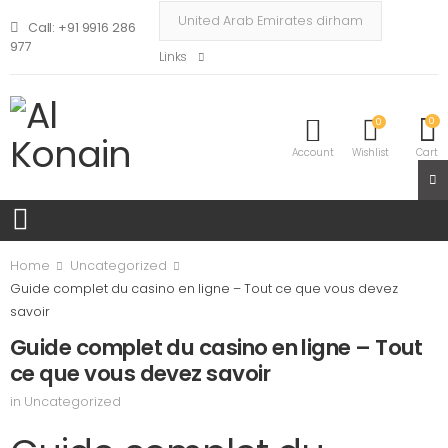
Call: +91 9916 286
977
Links
0
0
Account
Wishlist
Cart
Home
Uncategorized
Guide complet du casino en ligne – Tout ce que vous devez
savoir
Guide complet du casino en ligne – Tout
ce que vous devez savoir
in
Uncategorized