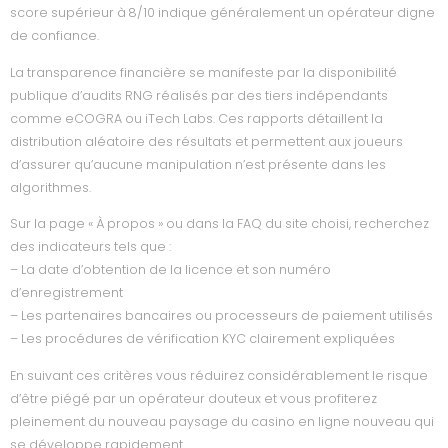
score supérieur à 8/10 indique généralement un opérateur digne
de confiance.
La transparence financière se manifeste par la disponibilité
publique d’audits RNG réalisés par des tiers indépendants
comme eCOGRA ou iTech Labs. Ces rapports détaillent la
distribution aléatoire des résultats et permettent aux joueurs
d’assurer qu’aucune manipulation n’est présente dans les
algorithmes.
Sur la page « À propos » ou dans la FAQ du site choisi, recherchez
des indicateurs tels que :
– La date d’obtention de la licence et son numéro
d’enregistrement
– Les partenaires bancaires ou processeurs de paiement utilisés
– Les procédures de vérification KYC clairement expliquées
En suivant ces critères vous réduirez considérablement le risque
d’être piégé par un opérateur douteux et vous profiterez
pleinement du nouveau paysage du casino en ligne nouveau qui
se développe rapidement.