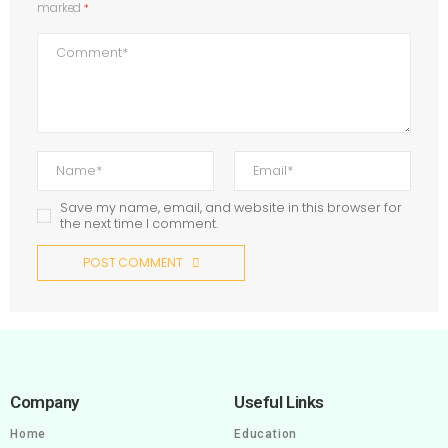
marked
*
Save my name, email, and website in this browser for
the next time I comment.
POST COMMENT
Company
Useful Links
Home
Education