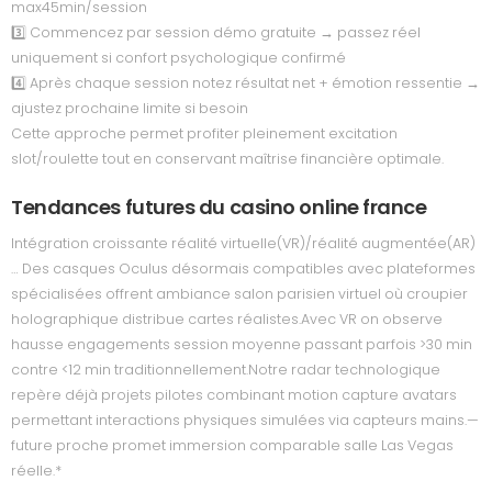
max45min/session
3️⃣ Commencez par session démo gratuite → passez réel
uniquement si confort psychologique confirmé
4️⃣ Après chaque session notez résultat net + émotion ressentie →
ajustez prochaine limite si besoin
Cette approche permet profiter pleinement excitation
slot/roulette tout en conservant maîtrise financière optimale.
Tendances futures du casino online france
Intégration croissante réalité virtuelle(VR)/réalité augmentée(AR)
… Des casques Oculus désormais compatibles avec plateformes
spécialisées offrent ambiance salon parisien virtuel où croupier
holographique distribue cartes réalistes.Avec VR on observe
hausse engagements session moyenne passant parfois >30 min
contre <12 min traditionnellement.Notre radar technologique
repère déjà projets pilotes combinant motion capture avatars
permettant interactions physiques simulées via capteurs mains.—
future proche promet immersion comparable salle Las Vegas
réelle.*