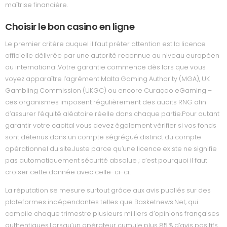
maîtrise financière.
Choisir le bon casino en ligne
Le premier critère auquel il faut prêter attention est la licence
officielle délivrée par une autorité reconnue au niveau européen
ou international.Votre garantie commence dès lors que vous
voyez apparaître l’agrément Malta Gaming Authority (MGA), UK
Gambling Commission (UKGC) ou encore Curaçao eGaming –
ces organismes imposent régulièrement des audits RNG afin
d’assurer l’équité aléatoire réelle dans chaque partie.Pour autant
garantir votre capital vous devez également vérifier si vos fonds
sont détenus dans un compte ségrégué distinct du compte
opérationnel du site.Juste parce qu’une licence existe ne signifie
pas automatiquement sécurité absolue ; c’est pourquoi il faut
croiser cette donnée avec celle-ci-ci…
La réputation se mesure surtout grâce aux avis publiés sur des
plateformes indépendantes telles que Basketnews.Net, qui
compile chaque trimestre plusieurs milliers d’opinions françaises
authentiques.Lorsqu’un opérateur cumule plus 85 % d’avis positifs