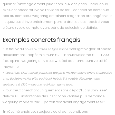
qualifié”.Évitez également jouer hors jeux désignés – beaucoup
excluent baccarat live voire video poker – car cela ne contribue
pas au compteur wagering entraînant stagnation prolongée.Vous
risquez aussi involontairement perdre droit au cashback si vous
clôturez votre compte avant période calculatrice définie.​
Exemples concrets français
• Le nouveau
“Starlight Vegas” propose
nouveau casino en ligne france
actuellement ‑ dépôt minimum €20 ‑ bonus welcome €100 +200
free spins ‑ wagering only slots → idéal pour amateurs volatilité
moyenne.
• “Royal Flush Club”, classé parmi nos top picks meilleur casino online France2024
chez Basketnews.Net offre cashback hebdo ‎5 %‎ valable dès perte nette
supérieure à €100 — aucune restriction game type.
• Pour ceux cherchant uniquement sans dépôt,“Lucky Spin Free”
délivre €15 instantanés dès inscription vérifiée puis demande
wagering modéré ‎20x‎ — parfait test avant engagement réel.*
En résumé choisissez toujours celui dont conditions