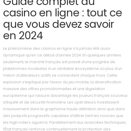
Guide complet du
casino en ligne : tout ce
que vous devez savoir
en 2024
Le phénomène des casinos en ligne n’a jamais été aussi
dynamique qu’en ce début d’année 2024. En quelques années
seulement, le marché français est passé d’une poignée de
plateformes modestes à un véritable écosystème où plus d’un
million d’utilisateurs actifs se connectent chaque mois. Cette
explosion s’explique par l’essor du jeu mobile, la diversification
massive des offres promotionnelles et une législation
européenne qui rassure davantage les joueurs français soucieux
d’équité et de sécurité financière. Les opérateurs investissent
massivement dans le graphisme haute définition ainsi que dans
des jackpots progressifs capables d’attirer tant les novices que
les high‑rollers aguerris. Parallèlement aux avancées techniques,
l’État français renforce continuellement la protection des