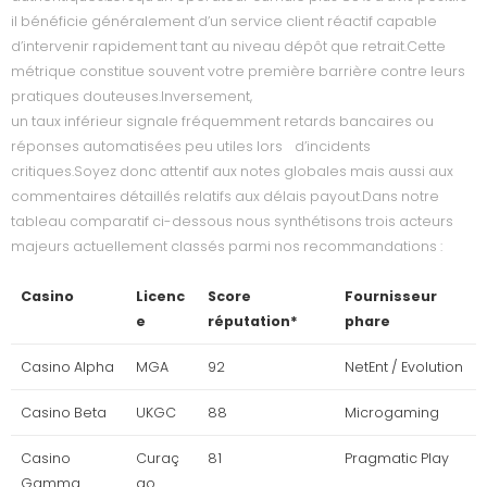
il bénéficie généralement d’un service client réactif capable
d’intervenir rapidement tant au niveau dépôt que retrait.Cette
métrique constitue souvent votre première barrière contre leurs
pratiques douteuses.Inversement,
un taux inférieur signale fréquemment retards bancaires ou
réponses automatisées peu utiles lors d’incidents
critiques.Soyez donc attentif aux notes globales mais aussi aux
commentaires détaillés relatifs aux délais payout.Dans notre
tableau comparatif ci-dessous nous synthétisons trois acteurs
majeurs actuellement classés parmi nos recommandations :
Casino
Licenc
Score
Fournisseur
e
réputation*
phare
Casino Alpha
MGA
92
NetEnt / Evolution
Casino Beta
UKGC
88
Microgaming
Casino
Curaç
81
Pragmatic Play
Gamma
ao