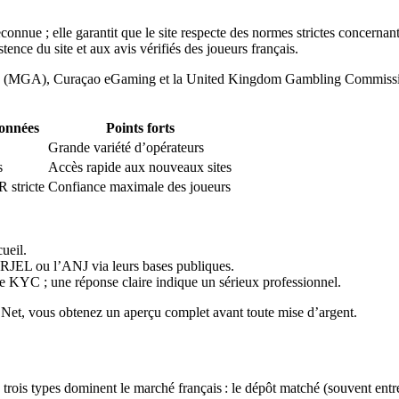
econnue ; elle garantit que le site respecte des normes strictes concernan
ence du site et aux avis vérifiés des joueurs français.
rity (MGA), Curaçao eGaming et la United Kingdom Gambling Commissi
données
Points forts
Grande variété d’opérateurs
s
Accès rapide aux nouveaux sites
 stricte
Confiance maximale des joueurs
ueil.
’ARJEL ou l’ANJ via leurs bases publiques.
que KYC ; une réponse claire indique un sérieux professionnel.
.Net, vous obtenez un aperçu complet avant toute mise d’argent.
; trois types dominent le marché français : le dépôt matché (souvent entr