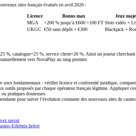
ouveaux sites français évalués en avril 2026 :
Licence
Bonus max
Jeux maje
MGA
+200 % jusqu’à €600 +100 FT
Slots vidéo + Li
UKGC
€50 sans dépôt + €300
Blackjack + Rou
sino
25 %, catalogue=25 %, service client=20 %. Ainsi un joueur cherchant a
 naturellement vers NovaPlay au rang premier.
 axes fondamentaux : vérifier licence et conformité juridique, comparer 
ux outils proposés par chaque opérateur français légitime. Appliquer ce
 ou pratiques douteuses.
dante pour suivre l’évolution constante des nouveaux sites de casino en
vez savoir
ino‑Erlebnis liefert