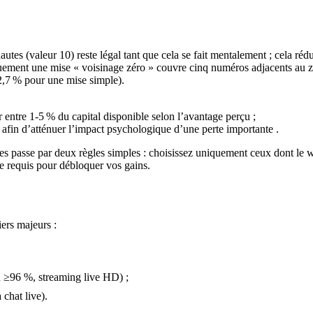
tes (valeur 10) reste légal tant que cela se fait mentalement ; cela réd
iquement une mise « voisinage zéro » couvre cinq numéros adjacents au 
2,7 % pour une mise simple).
 entre 1‑5 % du capital disponible selon l’avantage perçu ;
afin d’atténuer l’impact psychologique d’une perte importante .
les passe par deux règles simples : choisissez uniquement ceux dont le
me requis pour débloquer vos gains.
ers majeurs :
n ≥96 %, streaming live HD) ;
chat live).