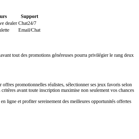
urs
Support
ve dealer
Chat24/7
lette
Email/Chat
vant tout des promotions généreuses pourra privilégier le rang deux
offres promotionnelles réalistes, sélectionner ses jeux favoris selon
s critères avant toute inscription maximise non seulement vos chances
 ligne et profiter sereinement des meilleures opportunités offertes