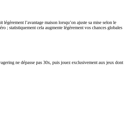
uit légèrement l’avantage maison lorsqu’on ajuste sa mise selon le
zéro ; statistiquement cela augmente légèrement vos chances globales
 wagering ne dépasse pas 30x, puis jouez exclusivement aux jeux dont