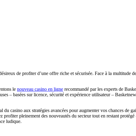
sireux de profiter d’une offre riche et sécurisée. Face à la multitude de
entons le
nouveau casino en ligne
recommandé par les experts de Basketn
euses – basées sur licence, sécurité et expérience utilisateur – Basket
itial du casino aux stratégies avancées pour augmenter vos chances de ga
profiter pleinement des nouveautés du secteur tout en restant protégé c
nce ludique.