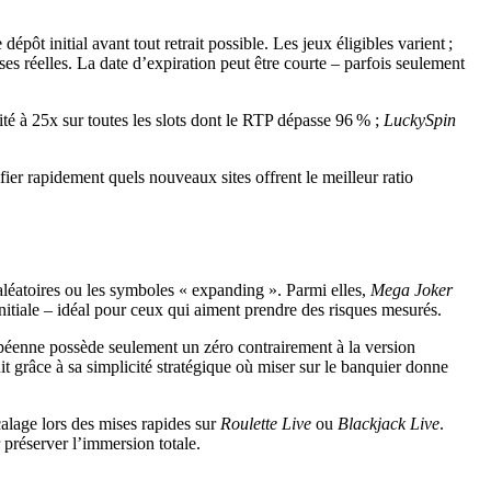
ôt initial avant tout retrait possible. Les jeux éligibles varient ;
es réelles. La date d’expiration peut être courte – parfois seulement
é à 25x sur toutes les slots dont le RTP dépasse 96 % ;
LuckySpin
ier rapidement quels nouveaux sites offrent le meilleur ratio
léatoires ou les symboles « expanding ». Parmi elles,
Mega Joker
initiale – idéal pour ceux qui aiment prendre des risques mesurés.
ropéenne possède seulement un zéro contrairement à la version
 grâce à sa simplicité stratégique où miser sur le banquier donne
calage lors des mises rapides sur
Roulette Live
ou
Blackjack Live
.
préserver l’immersion totale.