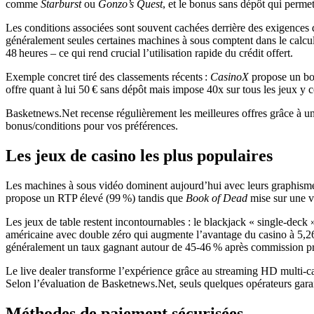
comme
Starburst
ou
Gonzo’s Quest
, et le bonus sans dépôt qui permet
Les conditions associées sont souvent cachées derrière des exigences de 
généralement seules certaines machines à sous comptent dans le calcul 
48 heures – ce qui rend crucial l’utilisation rapide du crédit offert.
Exemple concret tiré des classements récents :
CasinoX
propose un bon
offre quant à lui 50 € sans dépôt mais impose 40x sur tous les jeux y 
Basketnews.Net recense régulièrement les meilleures offres grâce à un 
bonus/conditions pour vos préférences.
Les jeux de casino les plus populaires
Les machines à sous vidéo dominent aujourd’hui avec leurs graphisme
propose un RTP élevé (99 %) tandis que
Book of Dead
mise sur une vo
Les jeux de table restent incontournables : le blackjack « single‑deck
américaine avec double zéro qui augmente l’avantage du casino à 5,26
généralement un taux gagnant autour de 45‑46 % après commission pris
Le live dealer transforme l’expérience grâce au streaming HD multi‑camé
Selon l’évaluation de Basketnews.Net, seuls quelques opérateurs gara
Méthodes de paiement sécurisées