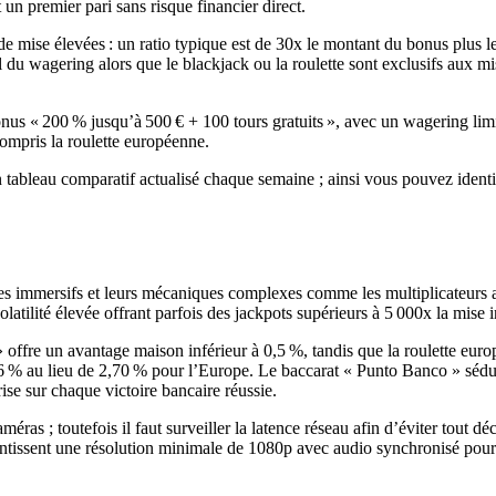
 un premier pari sans risque financier direct.
mise élevées : un ratio typique est de 30x le montant du bonus plus le dép
du wagering alors que le blackjack ou la roulette sont exclusifs aux mis
us « 200 % jusqu’à 500 € + 100 tours gratuits », avec un wagering limit
compris la roulette européenne.
tableau comparatif actualisé chaque semaine ; ainsi vous pouvez identif
s immersifs et leurs mécaniques complexes comme les multiplicateurs a
latilité élevée offrant parfois des jackpots supérieurs à 5 000x la mise 
 » offre un avantage maison inférieur à 0,5 %, tandis que la roulette eu
 % au lieu de 2,70 % pour l’Europe. Le baccarat « Punto Banco » séduit
e sur chaque victoire bancaire réussie.
ras ; toutefois il faut surveiller la latence réseau afin d’éviter tout dé
ntissent une résolution minimale de 1080p avec audio synchronisé pour 