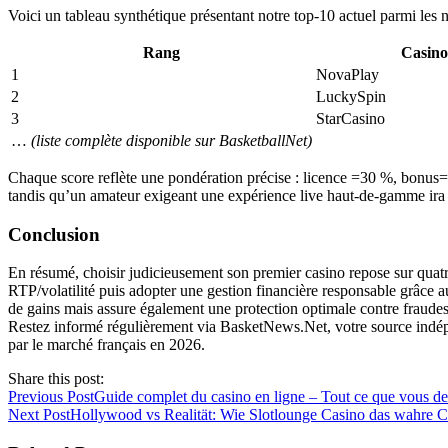
Voici un tableau synthétique présentant notre top‑10 actuel parmi les n
Rang
Casino
1
NovaPlay
2
LuckySpin
3
StarCa
…
(liste complète disponible sur BasketballNet)
Chaque score reflète une pondération précise : licence =30 %, bonus=
tandis qu’un amateur exigeant une expérience live haut‑de‑gamme ira
Conclusion
En résumé, choisir judicieusement son premier casino repose sur quatre
RTP/volatilité puis adopter une gestion financière responsable grâce a
de gains mais assure également une protection optimale contre fraudes
Restez informé régulièrement via BasketNews.Net, votre source indépen
par le marché français en 2026.
Share this post:
Previous Post
Guide complet du casino en ligne – Tout ce que vous de
Next Post
Hollywood vs Realität: Wie Slotlounge Casino das wahre Cas