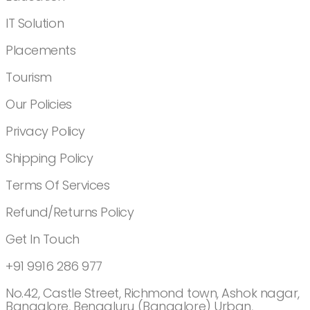
IT Solution
Placements
Tourism
Our Policies
Privacy Policy
Shipping Policy
Terms Of Services
Refund/Returns Policy
Get In Touch
+91 9916 286 977
No.42, Castle Street, Richmond town, Ashok nagar,
Bangalore, Bengaluru (Bangalore) Urban,