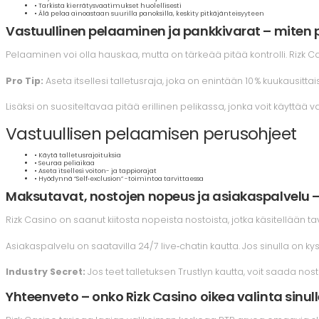
• Tarkista kierrätysvaatimukset huolellisesti
• Älä pelaa ainoastaan suurilla panoksilla, keskity pitkäjänteisyyteen
Vastuullinen pelaaminen ja pankkivarat – miten p
Pelaaminen voi olla hauskaa, mutta on tärkeää pitää kontrolli. Rizk Cas
Pro Tip:
Aseta itsellesi talletusraja, joka on enintään 10 % kuukausitt
Lisäksi on suositeltavaa pitää erillinen pelikassa, jonka voit käyttää
Vastuullisen pelaamisen perusohjeet
• Käytä talletusrajoituksia
• Seuraa peliaikaa
• Aseta itsellesi voiton- ja tappiorajat
• Hyödynnä “Self‑exclusion” -toimintoa tarvittaessa
Maksutavat, nostojen nopeus ja asiakaspalvelu –
Rizk Casino on saanut kiitosta nopeista nostoista, jotka käsitellään ta
Asiakaspalvelu on saatavilla 24/7 live‑chatin kautta. Jos sinulla on
Industry Secret:
Jos teet talletuksen Trustlyn kautta, voit saada n
Yhteenveto – onko Rizk Casino oikea valinta sinul