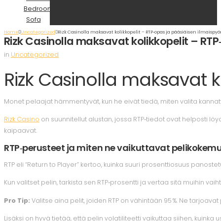
Bedroom
Sofa
Home
Uncategorized
Rizk Casinolla maksavat kolikkopelit – RTP‑opas ja pääsiäisen ilmaispyö
Rizk Casinolla maksavat kolikkopelit – RTP
in
Uncategorized
Rizk Casinolla maksavat ko
Monet pelaajat hämmentyvät, kun he eivät tiedä, miten valita kannatta
Rizk Casino
on suunnitellut alustan, jossa RTP‑tiedot ovat helposti lö
kaipaavat.
RTP‑perusteet ja miten ne vaikuttavat pelikokem
RTP eli “Return to Player” kertoo, kuinka suuri prosenttiosuus panostet
Kun valitset pelin, tarkista sen RTP‑prosentti ja vertaa sitä muihin v
Pro Tip:
Valitse aina pelit, joiden RTP on vähintään 95 %. Ne tarjoavat
Lisäksi on hyvä tietää, että pelin volatiliteetti vaikuttaa siihen, kuin