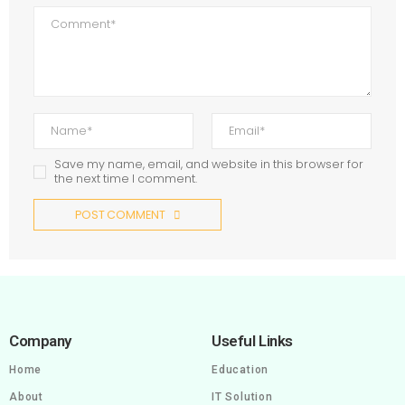
Save my name, email, and website in this browser for
the next time I comment.
POST COMMENT
Company
Useful Links
Home
Education
About
IT Solution