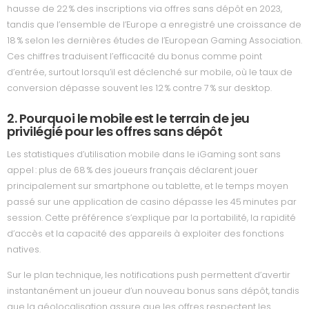
hausse de 22 % des inscriptions via offres sans dépôt en 2023,
tandis que l’ensemble de l’Europe a enregistré une croissance de
18 % selon les dernières études de l’European Gaming Association.
Ces chiffres traduisent l’efficacité du bonus comme point
d’entrée, surtout lorsqu’il est déclenché sur mobile, où le taux de
conversion dépasse souvent les 12 % contre 7 % sur desktop.
2. Pourquoi le mobile est le terrain de jeu
privilégié pour les offres sans dépôt
Les statistiques d’utilisation mobile dans le iGaming sont sans
appel : plus de 68 % des joueurs français déclarent jouer
principalement sur smartphone ou tablette, et le temps moyen
passé sur une application de casino dépasse les 45 minutes par
session. Cette préférence s’explique par la portabilité, la rapidité
d’accès et la capacité des appareils à exploiter des fonctions
natives.
Sur le plan technique, les notifications push permettent d’avertir
instantanément un joueur d’un nouveau bonus sans dépôt, tandis
que la géolocalisation assure que les offres respectent les