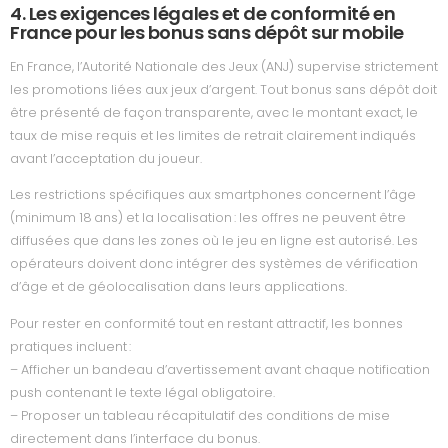
4. Les exigences légales et de conformité en
France pour les bonus sans dépôt sur mobile
En France, l’Autorité Nationale des Jeux (ANJ) supervise strictement
les promotions liées aux jeux d’argent. Tout bonus sans dépôt doit
être présenté de façon transparente, avec le montant exact, le
taux de mise requis et les limites de retrait clairement indiqués
avant l’acceptation du joueur.
Les restrictions spécifiques aux smartphones concernent l’âge
(minimum 18 ans) et la localisation : les offres ne peuvent être
diffusées que dans les zones où le jeu en ligne est autorisé. Les
opérateurs doivent donc intégrer des systèmes de vérification
d’âge et de géolocalisation dans leurs applications.
Pour rester en conformité tout en restant attractif, les bonnes
pratiques incluent :
– Afficher un bandeau d’avertissement avant chaque notification
push contenant le texte légal obligatoire.
– Proposer un tableau récapitulatif des conditions de mise
directement dans l’interface du bonus.