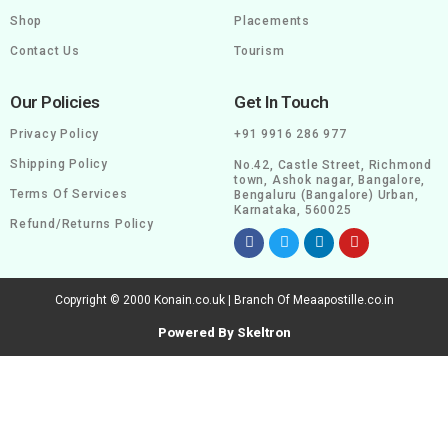
Shop
Placements
Contact Us
Tourism
Our Policies
Get In Touch
Privacy Policy
+91 9916 286 977
Shipping Policy
No.42, Castle Street, Richmond
town, Ashok nagar, Bangalore,
Terms Of Services
Bengaluru (Bangalore) Urban,
Karnataka, 560025
Refund/Returns Policy
Copyright © 2000 Konain.co.uk | Branch Of Meaapostille.co.in
Powered By Skeltron