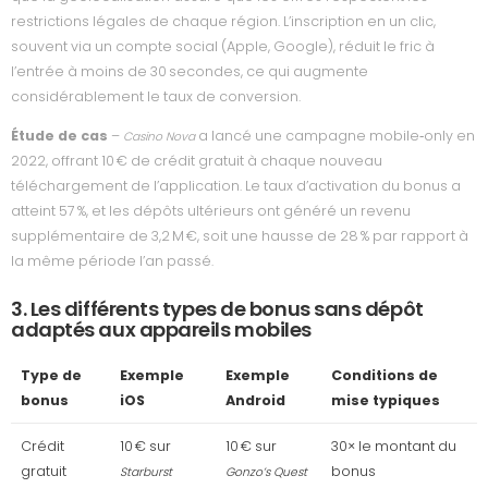
restrictions légales de chaque région. L’inscription en un clic,
souvent via un compte social (Apple, Google), réduit le fric à
l’entrée à moins de 30 secondes, ce qui augmente
considérablement le taux de conversion.
Étude de cas
–
a lancé une campagne mobile‑only en
Casino Nova
2022, offrant 10 € de crédit gratuit à chaque nouveau
téléchargement de l’application. Le taux d’activation du bonus a
atteint 57 %, et les dépôts ultérieurs ont généré un revenu
supplémentaire de 3,2 M €, soit une hausse de 28 % par rapport à
la même période l’an passé.
3. Les différents types de bonus sans dépôt
adaptés aux appareils mobiles
Type de
Exemple
Exemple
Conditions de
bonus
iOS
Android
mise typiques
Crédit
10 € sur
10 € sur
30× le montant du
gratuit
bonus
Starburst
Gonzo’s Quest