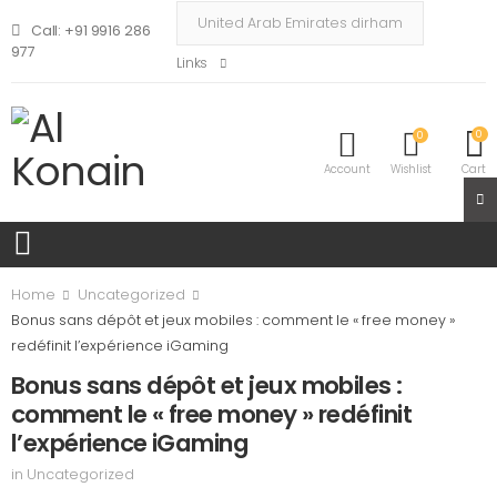
Call: +91 9916 286
977
Links
0
0
Account
Wishlist
Cart
Home
Uncategorized
Bonus sans dépôt et jeux mobiles : comment le « free money »
redéfinit l’expérience iGaming
Bonus sans dépôt et jeux mobiles :
comment le « free money » redéfinit
l’expérience iGaming
in
Uncategorized