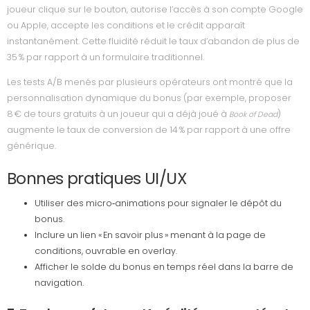
joueur clique sur le bouton, autorise l’accès à son compte Google
ou Apple, accepte les conditions et le crédit apparaît
instantanément. Cette fluidité réduit le taux d’abandon de plus de
35 % par rapport à un formulaire traditionnel.
Les tests A/B menés par plusieurs opérateurs ont montré que la
personnalisation dynamique du bonus (par exemple, proposer
8 € de tours gratuits à un joueur qui a déjà joué à
)
Book of Dead
augmente le taux de conversion de 14 % par rapport à une offre
générique.
Bonnes pratiques UI/UX
Utiliser des micro‑animations pour signaler le dépôt du
bonus.
Inclure un lien « En savoir plus » menant à la page de
conditions, ouvrable en overlay.
Afficher le solde du bonus en temps réel dans la barre de
navigation.