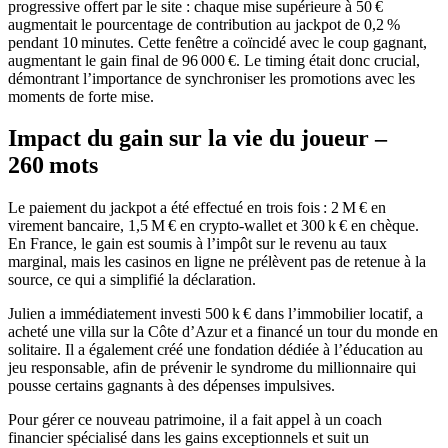
progressive offert par le site : chaque mise supérieure à 50 €
augmentait le pourcentage de contribution au jackpot de 0,2 %
pendant 10 minutes. Cette fenêtre a coïncidé avec le coup gagnant,
augmentant le gain final de 96 000 €. Le timing était donc crucial,
démontrant l’importance de synchroniser les promotions avec les
moments de forte mise.
Impact du gain sur la vie du joueur –
260 mots
Le paiement du jackpot a été effectué en trois fois : 2 M € en
virement bancaire, 1,5 M € en crypto‑wallet et 300 k € en chèque.
En France, le gain est soumis à l’impôt sur le revenu au taux
marginal, mais les casinos en ligne ne prélèvent pas de retenue à la
source, ce qui a simplifié la déclaration.
Julien a immédiatement investi 500 k € dans l’immobilier locatif, a
acheté une villa sur la Côte d’Azur et a financé un tour du monde en
solitaire. Il a également créé une fondation dédiée à l’éducation au
jeu responsable, afin de prévenir le syndrome du millionnaire qui
pousse certains gagnants à des dépenses impulsives.
Pour gérer ce nouveau patrimoine, il a fait appel à un coach
financier spécialisé dans les gains exceptionnels et suit un