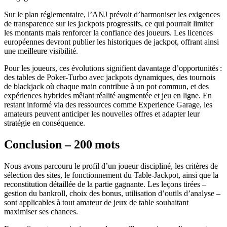
Sur le plan réglementaire, l’ANJ prévoit d’harmoniser les exigences
de transparence sur les jackpots progressifs, ce qui pourrait limiter
les montants mais renforcer la confiance des joueurs. Les licences
européennes devront publier les historiques de jackpot, offrant ainsi
une meilleure visibilité.
Pour les joueurs, ces évolutions signifient davantage d’opportunités :
des tables de Poker‑Turbo avec jackpots dynamiques, des tournois
de blackjack où chaque main contribue à un pot commun, et des
expériences hybrides mêlant réalité augmentée et jeu en ligne. En
restant informé via des ressources comme Experience Garage, les
amateurs peuvent anticiper les nouvelles offres et adapter leur
stratégie en conséquence.
Conclusion – 200 mots
Nous avons parcouru le profil d’un joueur discipliné, les critères de
sélection des sites, le fonctionnement du Table‑Jackpot, ainsi que la
reconstitution détaillée de la partie gagnante. Les leçons tirées –
gestion du bankroll, choix des bonus, utilisation d’outils d’analyse –
sont applicables à tout amateur de jeux de table souhaitant
maximiser ses chances.