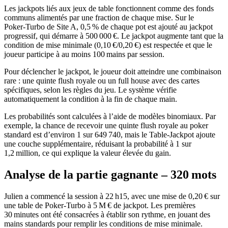
Les jackpots liés aux jeux de table fonctionnent comme des fonds
communs alimentés par une fraction de chaque mise. Sur le
Poker‑Turbo de Site A, 0,5 % de chaque pot est ajouté au jackpot
progressif, qui démarre à 500 000 €. Le jackpot augmente tant que la
condition de mise minimale (0,10 €/0,20 €) est respectée et que le
joueur participe à au moins 100 mains par session.
Pour déclencher le jackpot, le joueur doit atteindre une combinaison
rare : une quinte flush royale ou un full house avec des cartes
spécifiques, selon les règles du jeu. Le système vérifie
automatiquement la condition à la fin de chaque main.
Les probabilités sont calculées à l’aide de modèles binomiaux. Par
exemple, la chance de recevoir une quinte flush royale au poker
standard est d’environ 1 sur 649 740, mais le Table‑Jackpot ajoute
une couche supplémentaire, réduisant la probabilité à 1 sur
1,2 million, ce qui explique la valeur élevée du gain.
Analyse de la partie gagnante – 320 mots
Julien a commencé la session à 22 h15, avec une mise de 0,20 € sur
une table de Poker‑Turbo à 5 M € de jackpot. Les premières
30 minutes ont été consacrées à établir son rythme, en jouant des
mains standards pour remplir les conditions de mise minimale.