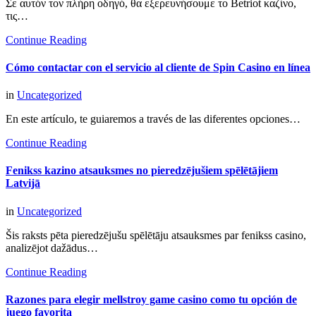
Σε αυτόν τον πλήρη οδηγό, θα εξερευνήσουμε το Betriot καζίνο,
τις…
Continue Reading
Cómo contactar con el servicio al cliente de Spin Casino en línea
in
Uncategorized
En este artículo, te guiaremos a través de las diferentes opciones…
Continue Reading
Fenikss kazino atsauksmes no pieredzējušiem spēlētājiem
Latvijā
in
Uncategorized
Šis raksts pēta pieredzējušu spēlētāju atsauksmes par fenikss casino,
analizējot dažādus…
Continue Reading
Razones para elegir mellstroy game casino como tu opción de
juego favorita