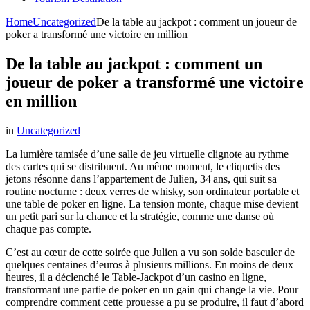
Home
Uncategorized
De la table au jackpot : comment un joueur de
poker a transformé une victoire en million
De la table au jackpot : comment un
joueur de poker a transformé une victoire
en million
in
Uncategorized
La lumière tamisée d’une salle de jeu virtuelle clignote au rythme
des cartes qui se distribuent. Au même moment, le cliquetis des
jetons résonne dans l’appartement de Julien, 34 ans, qui suit sa
routine nocturne : deux verres de whisky, son ordinateur portable et
une table de poker en ligne. La tension monte, chaque mise devient
un petit pari sur la chance et la stratégie, comme une danse où
chaque pas compte.
C’est au cœur de cette soirée que Julien a vu son solde basculer de
quelques centaines d’euros à plusieurs millions. En moins de deux
heures, il a déclenché le Table‑Jackpot d’un casino en ligne,
transformant une partie de poker en un gain qui change la vie. Pour
comprendre comment cette prouesse a pu se produire, il faut d’abord