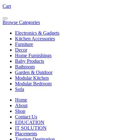
Cart
Browse Categories
Electronics & Gadgets
Kitchen Accessories
Furniture
Decor
Home Furnishings
Baby Products
Bathroom
Garden & Outdoor
Modular Kitchen
Modular Bedroom
Sofa
Home
About
Shop
Contact Us
EDUCATION
IT SOLUTION
Placements
Tourism Destination