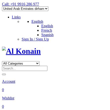
Call: +91 9916 286 977
Links
English
English
French
Spanish
Sign In / Sign Up
Account
0
Wishlist
0