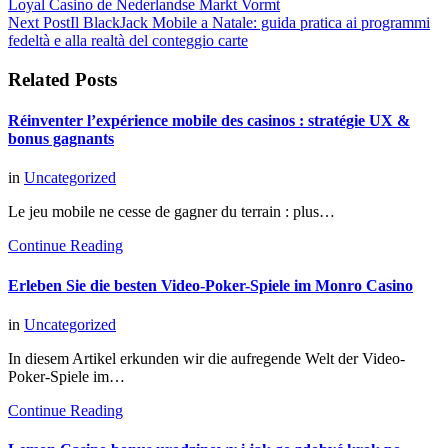
Loyal Casino de Nederlandse Markt Vormt
Next Post
Il BlackJack Mobile a Natale: guida pratica ai programmi
fedeltà e alla realtà del conteggio carte
Related Posts
Réinventer l’expérience mobile des casinos : stratégie UX &
bonus gagnants
in
Uncategorized
Le jeu mobile ne cesse de gagner du terrain : plus…
Continue Reading
Erleben Sie die besten Video-Poker-Spiele im Monro Casino
in
Uncategorized
In diesem Artikel erkunden wir die aufregende Welt der Video-
Poker-Spiele im…
Continue Reading