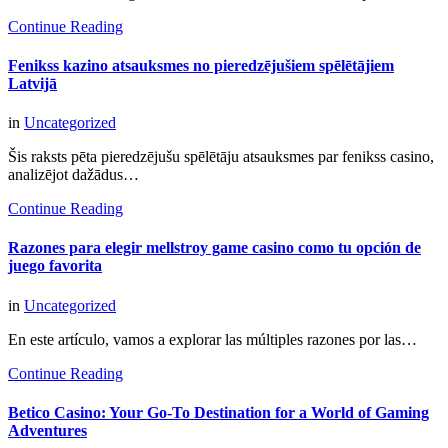
Continue Reading
Fenikss kazino atsauksmes no pieredzējušiem spēlētājiem
Latvijā
in
Uncategorized
Šis raksts pēta pieredzējušu spēlētāju atsauksmes par fenikss casino,
analizējot dažādus…
Continue Reading
Razones para elegir mellstroy game casino como tu opción de
juego favorita
in
Uncategorized
En este artículo, vamos a explorar las múltiples razones por las…
Continue Reading
Betico Casino: Your Go-To Destination for a World of Gaming
Adventures