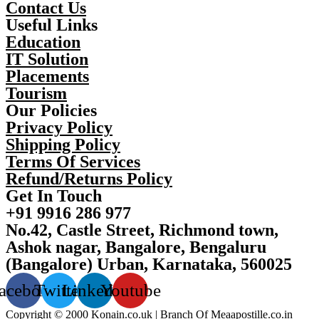
Contact Us
Useful Links
Education
IT Solution
Placements
Tourism
Our Policies
Privacy Policy
Shipping Policy
Terms Of Services
Refund/Returns Policy
Get In Touch
+91 9916 286 977
No.42, Castle Street, Richmond town,
Ashok nagar, Bangalore, Bengaluru
(Bangalore) Urban, Karnataka, 560025
acebook
Twitter
Linkedin
Youtube
Copyright © 2000 Konain.co.uk | Branch Of Meaapostille.co.in