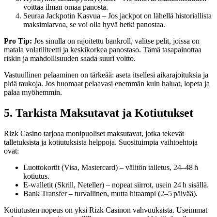
voittaa ilman omaa panosta.
Seuraa Jackpotin Kasvua – Jos jackpot on lähellä historiallista
maksimiarvoa, se voi olla hyvä hetki panostaa.
Pro Tip:
Jos sinulla on rajoitettu bankroll, valitse pelit, joissa on
matala volatiliteetti ja keskikorkea panostaso. Tämä tasapainottaa
riskin ja mahdollisuuden saada suuri voitto.
Vastuullinen pelaaminen on tärkeää: aseta itsellesi aikarajoituksia ja
pidä taukoja. Jos huomaat pelaavasi enemmän kuin haluat, lopeta ja
palaa myöhemmin.
5. Tarkista Maksutavat ja Kotiutukset
Rizk Casino tarjoaa monipuoliset maksutavat, jotka tekevät
talletuksista ja kotiutuksista helppoja. Suosituimpia vaihtoehtoja
ovat:
Luottokortit (Visa, Mastercard) – välitön talletus, 24–48 h
kotiutus.
E-walletit (Skrill, Neteller) – nopeat siirrot, usein 24 h sisällä.
Bank Transfer – turvallinen, mutta hitaampi (2–5 päivää).
Kotiutusten nopeus on yksi Rizk Casinon vahvuuksista. Useimmat