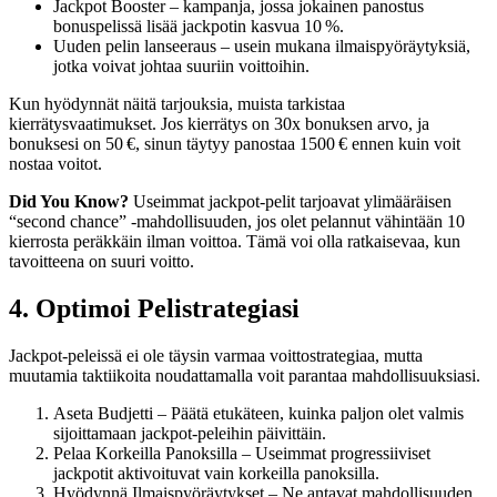
Jackpot Booster – kampanja, jossa jokainen panostus
bonuspelissä lisää jackpotin kasvua 10 %.
Uuden pelin lanseeraus – usein mukana ilmaispyöräytyksiä,
jotka voivat johtaa suuriin voittoihin.
Kun hyödynnät näitä tarjouksia, muista tarkistaa
kierrätysvaatimukset. Jos kierrätys on 30x bonuksen arvo, ja
bonuksesi on 50 €, sinun täytyy panostaa 1500 € ennen kuin voit
nostaa voitot.
Did You Know?
Useimmat jackpot-pelit tarjoavat ylimääräisen
“second chance” -mahdollisuuden, jos olet pelannut vähintään 10
kierrosta peräkkäin ilman voittoa. Tämä voi olla ratkaisevaa, kun
tavoitteena on suuri voitto.
4. Optimoi Pelistrategiasi
Jackpot-peleissä ei ole täysin varmaa voittostrategiaa, mutta
muutamia taktiikoita noudattamalla voit parantaa mahdollisuuksiasi.
Aseta Budjetti – Päätä etukäteen, kuinka paljon olet valmis
sijoittamaan jackpot-peleihin päivittäin.
Pelaa Korkeilla Panoksilla – Useimmat progressiiviset
jackpotit aktivoituvat vain korkeilla panoksilla.
Hyödynnä Ilmaispyöräytykset – Ne antavat mahdollisuuden