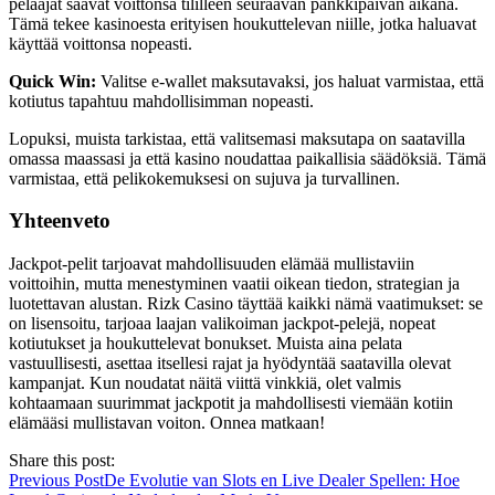
pelaajat saavat voittonsa tililleen seuraavan pankkipäivän aikana.
Tämä tekee kasinoesta erityisen houkuttelevan niille, jotka haluavat
käyttää voittonsa nopeasti.
Quick Win:
Valitse e-wallet maksutavaksi, jos haluat varmistaa, että
kotiutus tapahtuu mahdollisimman nopeasti.
Lopuksi, muista tarkistaa, että valitsemasi maksutapa on saatavilla
omassa maassasi ja että kasino noudattaa paikallisia säädöksiä. Tämä
varmistaa, että pelikokemuksesi on sujuva ja turvallinen.
Yhteenveto
Jackpot-pelit tarjoavat mahdollisuuden elämää mullistaviin
voittoihin, mutta menestyminen vaatii oikean tiedon, strategian ja
luotettavan alustan. Rizk Casino täyttää kaikki nämä vaatimukset: se
on lisensoitu, tarjoaa laajan valikoiman jackpot-pelejä, nopeat
kotiutukset ja houkuttelevat bonukset. Muista aina pelata
vastuullisesti, asettaa itsellesi rajat ja hyödyntää saatavilla olevat
kampanjat. Kun noudatat näitä viittä vinkkiä, olet valmis
kohtaamaan suurimmat jackpotit ja mahdollisesti viemään kotiin
elämääsi mullistavan voiton. Onnea matkaan!
Share this post:
Previous Post
De Evolutie van Slots en Live Dealer Spellen: Hoe