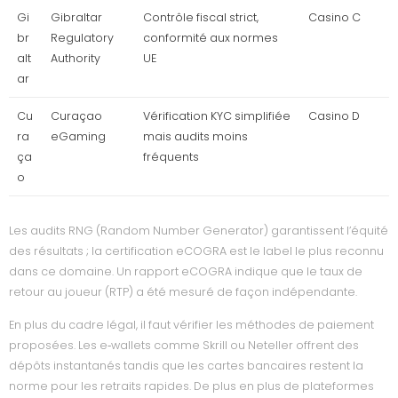
Gi
Gibraltar
Contrôle fiscal strict,
Casino C
br
Regulatory
conformité aux normes
alt
Authority
UE
ar
Cu
Curaçao
Vérification KYC simplifiée
Casino D
ra
eGaming
mais audits moins
ça
fréquents
o
Les audits RNG (Random Number Generator) garantissent l’équité
des résultats ; la certification eCOGRA est le label le plus reconnu
dans ce domaine. Un rapport eCOGRA indique que le taux de
retour au joueur (RTP) a été mesuré de façon indépendante.
En plus du cadre légal, il faut vérifier les méthodes de paiement
proposées. Les e‑wallets comme Skrill ou Neteller offrent des
dépôts instantanés tandis que les cartes bancaires restent la
norme pour les retraits rapides. De plus en plus de plateformes