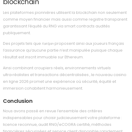
blockchain
Les plateformes pionnières utilisent la blockchain non seulement
comme moyen financier mais aussi comme registre transparent
garantissant l’équité du RNG via smart contracts audités
publiquement.
Des projets tels que
proposent ainsi aux joueurs français
FairSpin
l’assurance qu’aucune partie n’est manipulée puisque chaque
résultat est inscrit immuable sur Ethereum.
Ainsi combinant croupiers réels, environnements virtuels
ultra‑réalistes et transactions décentralisées , le nouveau casino
en ligne 2026 promet une expérience où sécurité, équité et
immersion cohabitent harmonieusement.
Conclusion
Nous avons passé en revue l’ensemble des critères
indispensables pour choisir judicieusement votre plateforme :
licence reconnue, audit RNG/eCOGRA certifié, méthodes
financières sécurisées et service client disponible rapidement.