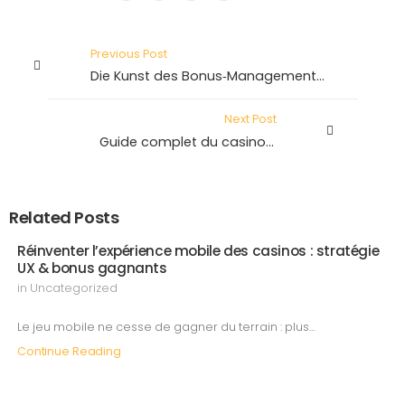
Previous Post
Die Kunst des Bonus‑Managements: So nutzen Sie Bonusangebote optimal im Dragoniacasino
Next Post
Guide complet du casino en ligne
Related Posts
Réinventer l’expérience mobile des casinos : stratégie
UX & bonus gagnants
in
Uncategorized
Le jeu mobile ne cesse de gagner du terrain : plus…
Continue Reading