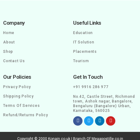
Company
Useful Links
Home
Education
About
IT Solution
Shop
Placements
Contact Us
Tourism
Our Policies
Get In Touch
Privacy Policy
+91 9916 286 977
Shipping Policy
No.42, Castle Street, Richmond
town, Ashok nagar, Bangalore,
Terms Of Services
Bengaluru (Bangalore) Urban,
Karnataka, 560025
Refund/Returns Policy
Copyright © 2000 Konain.co.uk | Branch Of Meaapostille.co.in