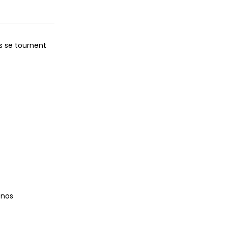
s se tournent
 nos