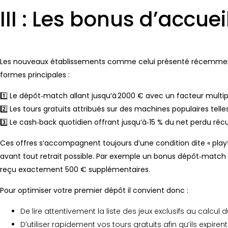
III : Les bonus d’accue
Les nouveaux établissements comme celui présenté récemment 
formes principales :
1️⃣ Le dépôt‑match allant jusqu’à 2000 € avec un facteur multipl
2️⃣ Les tours gratuits attribués sur des machines populaires tell
3️⃣ Le cash‑back quotidien offrant jusqu’à‑15 % du net perdu réc
Ces offres s’accompagnent toujours d’une condition dite « playth
avant tout retrait possible. Par exemple un bonus dépôt‑match 
reçu exactement 500 € supplémentaires.
Pour optimiser votre premier dépôt il convient donc :
De lire attentivement la liste des jeux exclusifs au calcul
D’utiliser rapidement vos tours gratuits afin qu’ils expiren