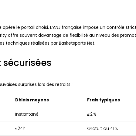
e opère le portail choisi. L’ANJ française impose un contrôle strict
rity offre souvent davantage de flexibilité au niveau des promo
s techniques réalisées par Basketsports Net.
 sécurisées
ises surprises lors des retraits :
Délais moyens
Frais typiques
Instantané
≤ 2 %
≤24h
Gratuit ou < 1 %