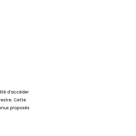
–
lité d’accéder
restre. Cette
bonus proposés