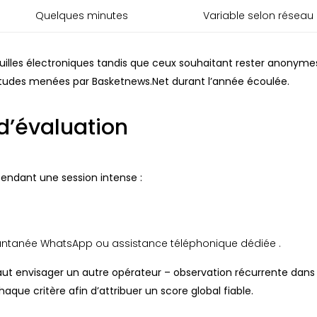
Quelques minutes
Variable selon réseau
feuilles électroniques tandis que ceux souhaitant rester anonyme
études menées par Basketnews.Net durant l’année écoulée.
 d’évaluation
pendant une session intense :
nstantanée WhatsApp ou assistance téléphonique dédiée .
faut envisager un autre opérateur – observation récurrente dans
ue critère afin d’attribuer un score global fiable.