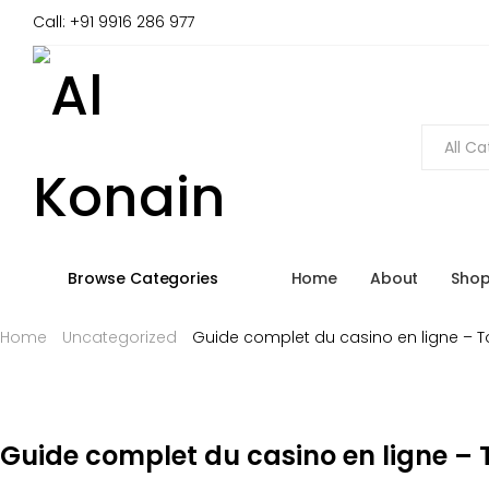
Call: +91 9916 286 977
Browse Categories
Home
About
Sho
Home
Uncategorized
Guide complet du casino en ligne – T
Guide complet du casino en ligne – 