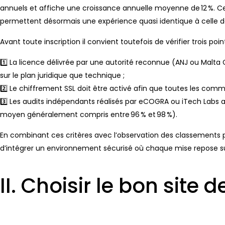
annuels et affiche une croissance annuelle moyenne de 12 %. 
permettent désormais une expérience quasi identique à celle d
Avant toute inscription il convient toutefois de vérifier trois poin
1️⃣ La licence délivrée par une autorité reconnue (ANJ ou Malta
sur le plan juridique que technique ;
2️⃣ Le chiffrement SSL doit être activé afin que toutes les commu
3️⃣ Les audits indépendants réalisés par eCOGRA ou iTech Labs 
moyen généralement compris entre 96 % et 98 %).
En combinant ces critères avec l’observation des classements
d’intégrer un environnement sécurisé où chaque mise repose sur
II. Choisir le bon site d