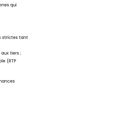
ones qui
 strictes tant
aux tiers ;
ble (RTP
chances