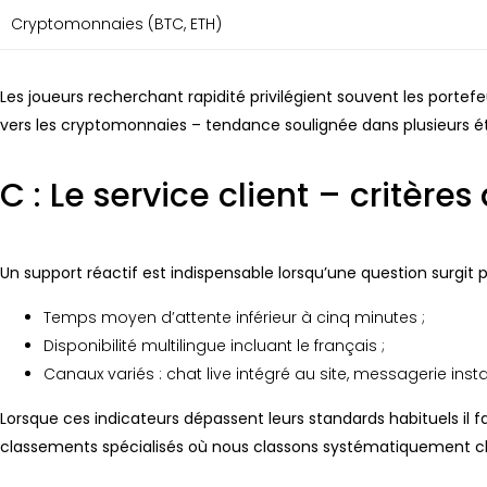
Cryptomonnaies (BTC, ETH)
Les joueurs recherchant rapidité privilégient souvent les porte
vers les cryptomonnaies – tendance soulignée dans plusieurs 
C : Le service client – critères
Un support réactif est indispensable lorsqu’une question surgit 
Temps moyen d’attente inférieur à cinq minutes ;
Disponibilité multilingue incluant le français ;
Canaux variés : chat live intégré au site, messagerie i
Lorsque ces indicateurs dépassent leurs standards habituels il 
classements spécialisés où nous classons systématiquement chaq