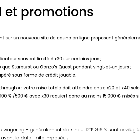
il et promotions
sur un nouveau site de casino en ligne proposent généraleme
icateur souvent limité à x30 sur certains jeux ;
es que Starburst ou Gonzo’s Quest pendant vingt‑et‑un jours ;
upéré sous forme de crédit jouable.
rough » : votre mise totale doit atteindre entre x20 et x40 selo
100 % /500 € avec x30 requiert donc au moins 15 000 € misés si
 du wagering – généralement slots haut RTP >96 % sont privilégiés
t avant la date limite imposée ;