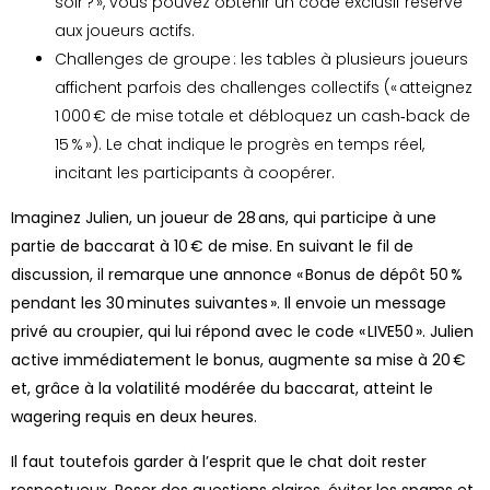
soir ? », vous pouvez obtenir un code exclusif réservé
aux joueurs actifs.
Challenges de groupe : les tables à plusieurs joueurs
affichent parfois des challenges collectifs (« atteignez
1 000 € de mise totale et débloquez un cash‑back de
15 % »). Le chat indique le progrès en temps réel,
incitant les participants à coopérer.
Imaginez Julien, un joueur de 28 ans, qui participe à une
partie de baccarat à 10 € de mise. En suivant le fil de
discussion, il remarque une annonce « Bonus de dépôt 50 %
pendant les 30 minutes suivantes ». Il envoie un message
privé au croupier, qui lui répond avec le code « LIVE50 ». Julien
active immédiatement le bonus, augmente sa mise à 20 €
et, grâce à la volatilité modérée du baccarat, atteint le
wagering requis en deux heures.
Il faut toutefois garder à l’esprit que le chat doit rester
respectueux. Poser des questions claires, éviter les spams et