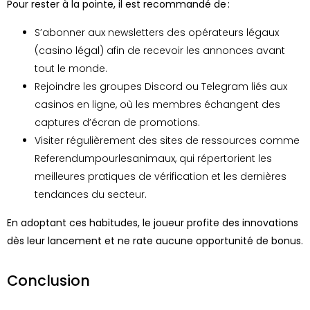
Pour rester à la pointe, il est recommandé de :
S’abonner aux newsletters des opérateurs légaux
(casino légal) afin de recevoir les annonces avant
tout le monde.
Rejoindre les groupes Discord ou Telegram liés aux
casinos en ligne, où les membres échangent des
captures d’écran de promotions.
Visiter régulièrement des sites de ressources comme
Referendumpourlesanimaux, qui répertorient les
meilleures pratiques de vérification et les dernières
tendances du secteur.
En adoptant ces habitudes, le joueur profite des innovations
dès leur lancement et ne rate aucune opportunité de bonus.
Conclusion