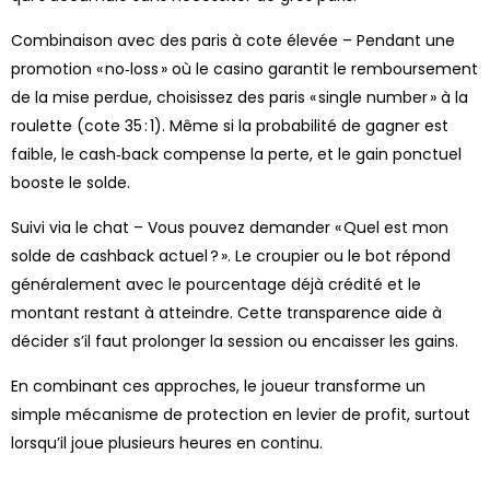
Combinaison avec des paris à cote élevée – Pendant une
promotion « no‑loss » où le casino garantit le remboursement
de la mise perdue, choisissez des paris « single number » à la
roulette (cote 35 : 1). Même si la probabilité de gagner est
faible, le cash‑back compense la perte, et le gain ponctuel
booste le solde.
Suivi via le chat – Vous pouvez demander « Quel est mon
solde de cashback actuel ? ». Le croupier ou le bot répond
généralement avec le pourcentage déjà crédité et le
montant restant à atteindre. Cette transparence aide à
décider s’il faut prolonger la session ou encaisser les gains.
En combinant ces approches, le joueur transforme un
simple mécanisme de protection en levier de profit, surtout
lorsqu’il joue plusieurs heures en continu.