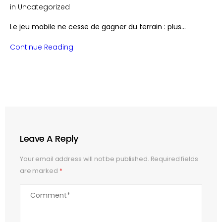
in
Uncategorized
Le jeu mobile ne cesse de gagner du terrain : plus…
Continue Reading
Leave A Reply
Your email address will not be published.
Required fields
are marked
*