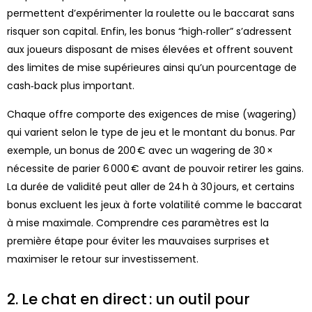
permettent d’expérimenter la roulette ou le baccarat sans
risquer son capital. Enfin, les bonus “high‑roller” s’adressent
aux joueurs disposant de mises élevées et offrent souvent
des limites de mise supérieures ainsi qu’un pourcentage de
cash‑back plus important.
Chaque offre comporte des exigences de mise (wagering)
qui varient selon le type de jeu et le montant du bonus. Par
exemple, un bonus de 200 € avec un wagering de 30 ×
nécessite de parier 6 000 € avant de pouvoir retirer les gains.
La durée de validité peut aller de 24 h à 30 jours, et certains
bonus excluent les jeux à forte volatilité comme le baccarat
à mise maximale. Comprendre ces paramètres est la
première étape pour éviter les mauvaises surprises et
maximiser le retour sur investissement.
2. Le chat en direct : un outil pour