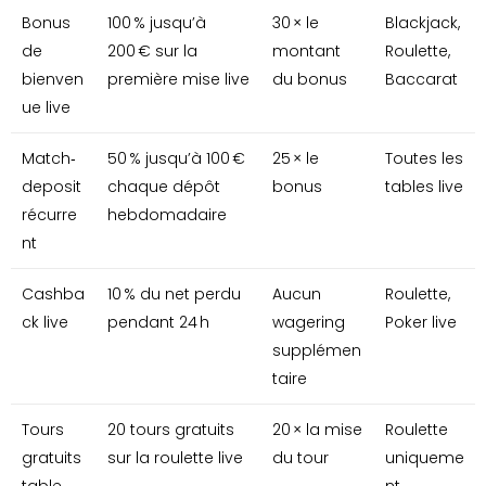
Bonus
100 % jusqu’à
30 × le
Blackjack,
de
200 € sur la
montant
Roulette,
bienven
première mise live
du bonus
Baccarat
ue live
Match‑
50 % jusqu’à 100 €
25 × le
Toutes les
deposit
chaque dépôt
bonus
tables live
récurre
hebdomadaire
nt
Cashba
10 % du net perdu
Aucun
Roulette,
ck live
pendant 24 h
wagering
Poker live
supplémen
taire
Tours
20 tours gratuits
20 × la mise
Roulette
gratuits
sur la roulette live
du tour
uniqueme