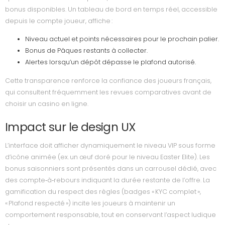
bonus disponibles. Un tableau de bord en temps réel, accessible
depuis le compte joueur, affiche :
Niveau actuel et points nécessaires pour le prochain palier.
Bonus de Pâques restants à collecter.
Alertes lorsqu’un dépôt dépasse le plafond autorisé.
Cette transparence renforce la confiance des joueurs français,
qui consultent fréquemment les revues comparatives avant de
choisir un casino en ligne.
Impact sur le design UX
L’interface doit afficher dynamiquement le niveau VIP sous forme
d’icône animée (ex. un œuf doré pour le niveau Easter Elite). Les
bonus saisonniers sont présentés dans un carrousel dédié, avec
des compte‑à‑rebours indiquant la durée restante de l’offre. La
gamification du respect des règles (badges « KYC complet »,
« Plafond respecté ») incite les joueurs à maintenir un
comportement responsable, tout en conservant l’aspect ludique