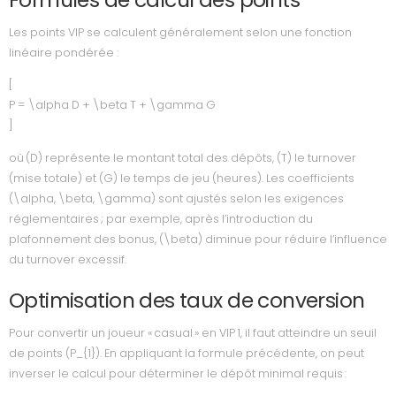
Les points VIP se calculent généralement selon une fonction
linéaire pondérée :
[
P = \alpha D + \beta T + \gamma G
]
où (D) représente le montant total des dépôts, (T) le turnover
(mise totale) et (G) le temps de jeu (heures). Les coefficients
(\alpha, \beta, \gamma) sont ajustés selon les exigences
réglementaires ; par exemple, après l’introduction du
plafonnement des bonus, (\beta) diminue pour réduire l’influence
du turnover excessif.
Optimisation des taux de conversion
Pour convertir un joueur « casual » en VIP 1, il faut atteindre un seuil
de points (P_{1}). En appliquant la formule précédente, on peut
inverser le calcul pour déterminer le dépôt minimal requis :