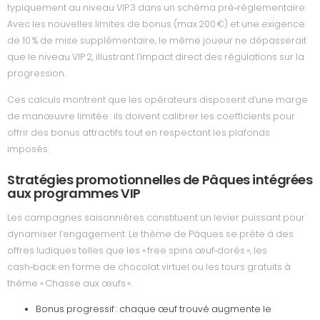
typiquement au niveau VIP 3 dans un schéma pré‑réglementaire.
Avec les nouvelles limites de bonus (max 200 €) et une exigence
de 10 % de mise supplémentaire, le même joueur ne dépasserait
que le niveau VIP 2, illustrant l’impact direct des régulations sur la
progression.
Ces calculs montrent que les opérateurs disposent d’une marge
de manœuvre limitée : ils doivent calibrer les coefficients pour
offrir des bonus attractifs tout en respectant les plafonds
imposés.
Stratégies promotionnelles de Pâques intégrées
aux programmes VIP
Les campagnes saisonnières constituent un levier puissant pour
dynamiser l’engagement. Le thème de Pâques se prête à des
offres ludiques telles que les « free spins œuf‑dorés », les
cash‑back en forme de chocolat virtuel ou les tours gratuits à
thème « Chasse aux œufs ».
Bonus progressif : chaque œuf trouvé augmente le