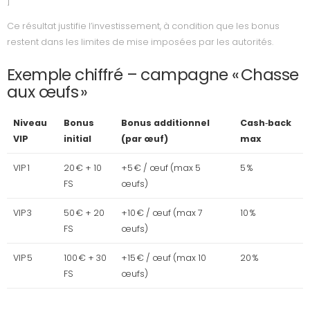
]
Ce résultat justifie l’investissement, à condition que les bonus
restent dans les limites de mise imposées par les autorités.
Exemple chiffré – campagne « Chasse
aux œufs »
Niveau
Bonus
Bonus additionnel
Cash‑back
VIP
initial
(par œuf)
max
VIP 1
20 € + 10
+5 € / œuf (max 5
5 %
FS
œufs)
VIP 3
50 € + 20
+10 € / œuf (max 7
10 %
FS
œufs)
VIP 5
100 € + 30
+15 € / œuf (max 10
20 %
FS
œufs)