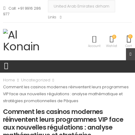
Call: +91 9916 286
977
Links
0
0
Account
Wishlist
Cart
Home
Uncategorized
Comment les casinos modernes réinventent leurs programmes
VIP face aux nouvelles régulations : analyse mathématique et
stratégies promotionnelles de Pâques
Comment les casinos modernes
réinventent leurs programmes VIP face
aux nouvelles régulations : analyse