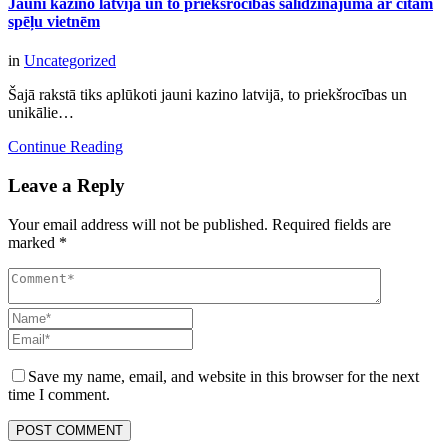
Jauni kazino latvijā un to priekšrocības salīdzinājumā ar citām
spēļu vietnēm
in
Uncategorized
Šajā rakstā tiks aplūkoti jauni kazino latvijā, to priekšrocības un
unikālie…
Continue Reading
Leave a Reply
Your email address will not be published.
Required fields are
marked
*
Save my name, email, and website in this browser for the next
time I comment.
POST COMMENT