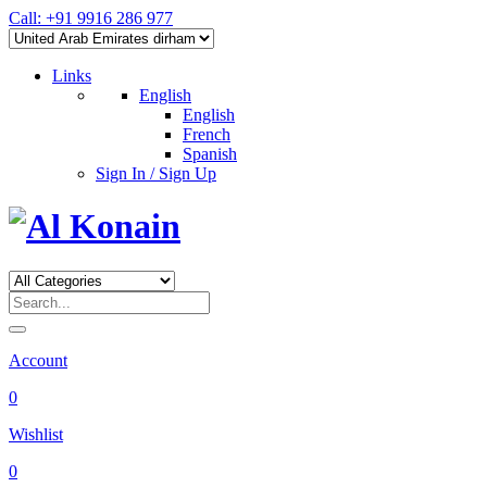
Call: +91 9916 286 977
Links
English
English
French
Spanish
Sign In / Sign Up
Account
0
Wishlist
0