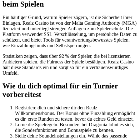
beim Spielen
Ein häufiger Grund, warum Spieler zögern, ist die Sicherheit ihrer
Einlagen. Realz Casino ist von der Malta Gaming Authority (MGA)
lizenziert und unterliegt strengen Auflagen zum Spielerschutz. Die
Plattform verwendet SSL‑Verschlüsselung, um persönliche Daten zu
schützen, und bietet Tools für verantwortungsbewusstes Spielen,
wie Einzahlungslimits und Selbstsperrungen.
Statistiken zeigen, dass über 92 % der Spieler, die bei lizenzierten
Anbietern spielen, die Fairness der Spiele bestätigen. Realz Casino
hält diese Standards ein und sorgt so für ein vertrauenswürdiges
Umfeld.
Wie du dich optimal für ein Turnier
vorbereitest
Registriere dich und sichere dir den Realz
Willkommensbonus. Der Bonus ohne Einzahlung ermöglicht
es dir, erste Runden zu testen, bevor du echtes Geld einsetzt.
Lerne die Spielregeln. Besonders bei Dragonia lohnt es sich,
die Sonderfunktionen und Bonusspiele zu kennen.
Stelle deine Soundeinstellungen ein. Wähle das passende