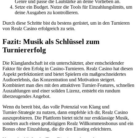
Genre und passe die Lautstärke an deine Vorlieben an.
Setze ein Budget. Nutze die Tools für Einzahlungslimits, um
deine Ausgaben zu kontrollieren.
Durch diese Schritte bist du bestens gerüstet, um in den Turnieren
von Realz Casino erfolgreich zu sein.
Fazit: Musik als Schlüssel zum
Turniererfolg
Die Klanglandschaft ist ein unterschätzter, aber entscheidender
Faktor für den Erfolg in Casino‑Turnieren. Realz Casino hat diesen
Aspekt perfektioniert und bietet Spielern ein maßgeschneidertes
Audioerlebnis, das Konzentration und Motivation steigert.
Kombiniert man dies mit den attraktiven Turnier‑Features, schnellen
Auszahlungen und einer soliden Lizenz, entsteht ein rundum
überzeugendes Angebot.
Wenn du bereit bist, das volle Potenzial von Klang und
Turnier‑Strategie zu nutzen, dann empfehle ich dir, Realz Casino
auszuprobieren. Die Plattform bietet nicht nur erstklassige Musik,
sondern auch einen großzügigen Realz Willkommensbonus und ein
Bonus ohne Einzahlung, die dir den Einstieg erleichtern.