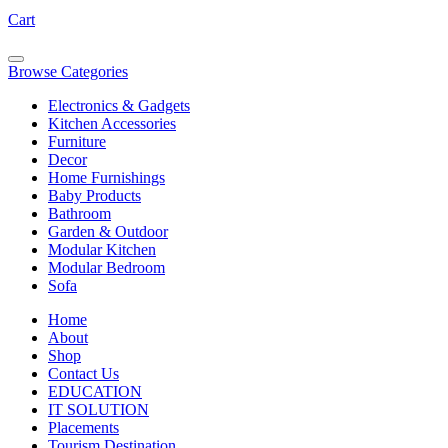
Cart
Browse Categories
Electronics & Gadgets
Kitchen Accessories
Furniture
Decor
Home Furnishings
Baby Products
Bathroom
Garden & Outdoor
Modular Kitchen
Modular Bedroom
Sofa
Home
About
Shop
Contact Us
EDUCATION
IT SOLUTION
Placements
Tourism Destination