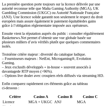
La première question porte toujours sur la licence délivrée par une
autorité reconnue telle que Malta Gaming Authority (MGA), UK
Gambling Commission (UKGC) ou Autorité Nationale Française
(ANJ). Une licence solide garantit non seulement le respect du droit
européen mais assure également le paiement équitabledes gains
grâce à l’obligation réglementaire imposée aux opérateurs.
Ensuite vient la réputation auprès du public : consulter régulièrement
Basketnews.Net permet d’obtenir une vue globale basée sur
plusieurs milliers d’avis vérifiés plutôt que quelques commentaires
isolés.
Troisième critère majeur : diversité du catalogue ludique.
– Fournisseurs majeurs : NetEnt, Microgaming®, Evolution
Gaming.
– Jeux exclusifs développés « in‑house » souvent associés à
davantagede RTP moyen (>96%).
– Options live dealer avec croupiers réels diffusés via streaming HD.
Enfin comparez rapidement ces éléments grâce au tableau
ci‑dessous :
Critère
Casino A
Casino B
Casino C
Licence
MGA + UKGC
ANJ
MGA