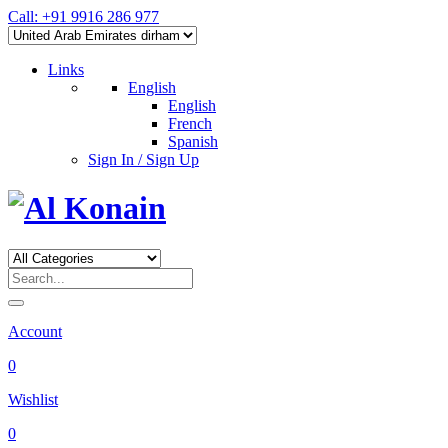
Call: +91 9916 286 977
Links
English
English
French
Spanish
Sign In / Sign Up
Account
0
Wishlist
0