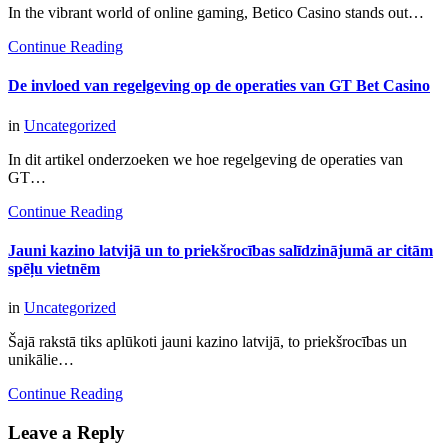
In the vibrant world of online gaming, Betico Casino stands out…
Continue Reading
De invloed van regelgeving op de operaties van GT Bet Casino
in
Uncategorized
In dit artikel onderzoeken we hoe regelgeving de operaties van
GT…
Continue Reading
Jauni kazino latvijā un to priekšrocības salīdzinājumā ar citām
spēļu vietnēm
in
Uncategorized
Šajā rakstā tiks aplūkoti jauni kazino latvijā, to priekšrocības un
unikālie…
Continue Reading
Leave a Reply