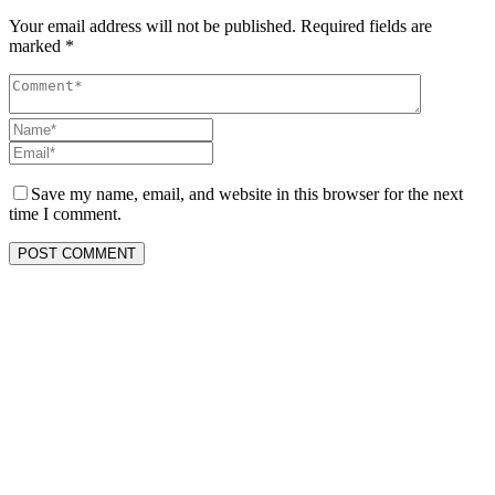
Your email address will not be published.
Required fields are
marked
*
Save my name, email, and website in this browser for the next
time I comment.
POST COMMENT