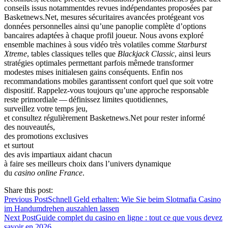
conseils issus notammentdes revues indépendantes proposées par
Basketnews.Net, mesures sécuritaires avancées protégeant vos
données personnelles ainsi qu’une panoplie complète d’options
bancaires adaptées à chaque profil joueur.​ Nous avons exploré
ensemble machines à sous vidéo très volatiles comme
Starburst
Xtreme
, tables classiques telles que
Blackjack Classic
, ainsi leurs
stratégies optimales permettant parfois mêmede transformer
modestes mises initiales​en gains conséquents.​ Enfin nos
recommandations mobiles garantissent confort quel que soit votre
dispositif.​ Rappelez‑vous toujours qu’une approche responsable
reste primordiale — définissez limites quotidiennes,
surveillez votre temps jeu,
et consultez régulièrement Basketnews.Net pour rester informé
des nouveautés,
des promotions exclusives
et surtout
des avis impartiaux aidant chacun
à faire ses meilleurs choix dans l’univers dynamique
du
casino online France
.
Share this post:
Previous Post
Schnell Geld erhalten: Wie Sie beim Slotmafia Casino
im Handumdrehen auszahlen lassen
Next Post
Guide complet du casino en ligne : tout ce que vous devez
savoir en 2026