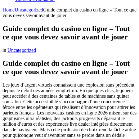
Home
Uncategorized
Guide complet du casino en ligne – Tout ce que
vous devez savoir avant de jouer
Guide complet du casino en ligne – Tout
ce que vous devez savoir avant de jouer
in
Uncategorized
Guide complet du casino en ligne – Tout
ce que vous devez savoir avant de jouer
Les jeux d’argent virtuels connaissent une explosion sans précédent
depuis le début des années vingt‑et‑un. En quelques clics, le joueur
peut accéder à des centaines de tables et de machines sans quitter
son salon. Cette accessibilité s’accompagne d’une concurrence
féroce entre les opérateurs qui rivalisent d’innovation pour attirer les
parieurs français. Les nouveaux casinos en ligne 2026 misent sur des
graphismes ultra réalistes, des jackpots progressifs dépassant le
million d’euros et des expériences live dealer intégrées directement
dans le navigateur. Mais cette profusion de choix rend la tâche ardue
pour quiconque veut s’aventurer sans se perdre dans un dédale