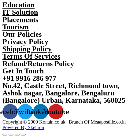
Education
IT Solution
Placements
Tourism
Our Policies
Privacy Policy
Shipping Policy
Terms Of Services
Refund/Returns Policy
Get In Touch
+91 9916 286 977
No.42, Castle Street, Richmond town,
Ashok nagar, Bangalore, Bengaluru
(Bangalore) Urban, Karnataka, 560025
acebook
Twitter
Linkedin
Youtube
Copyright © 2000 Konain.co.uk | Branch Of Meaapostille.co.in
Powered By Skeltron