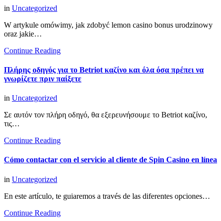
in
Uncategorized
W artykule omówimy, jak zdobyć lemon casino bonus urodzinowy
oraz jakie…
Continue Reading
Πλήρης οδηγός για το Betriot καζίνο και όλα όσα πρέπει να
γνωρίζετε πριν παίξετε
in
Uncategorized
Σε αυτόν τον πλήρη οδηγό, θα εξερευνήσουμε το Betriot καζίνο,
τις…
Continue Reading
Cómo contactar con el servicio al cliente de Spin Casino en línea
in
Uncategorized
En este artículo, te guiaremos a través de las diferentes opciones…
Continue Reading