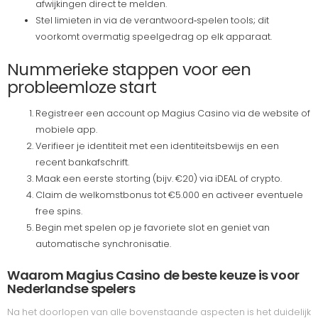
afwijkingen direct te melden.
Stel limieten in via de verantwoord‑spelen tools; dit
voorkomt overmatig speelgedrag op elk apparaat.
Nummerieke stappen voor een
probleemloze start
Registreer een account op Magius Casino via de website of
mobiele app.
Verifieer je identiteit met een identiteitsbewijs en een
recent bankafschrift.
Maak een eerste storting (bijv. €20) via iDEAL of crypto.
Claim de welkomstbonus tot €5.000 en activeer eventuele
free spins.
Begin met spelen op je favoriete slot en geniet van
automatische synchronisatie.
Waarom Magius Casino de beste keuze is voor
Nederlandse spelers
Na het doorlopen van alle bovenstaande aspecten is het duidelijk