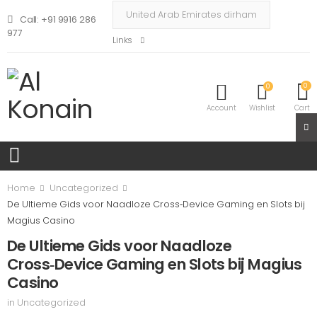
Call: +91 9916 286
977
Links
0
0
Account
Wishlist
Cart
Home
Uncategorized
De Ultieme Gids voor Naadloze Cross‑Device Gaming en Slots bij
Magius Casino
De Ultieme Gids voor Naadloze
Cross‑Device Gaming en Slots bij Magius
Casino
in
Uncategorized