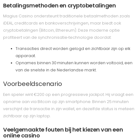
Betalingsmethoden en cryptobetalingen
Magius Casino ondersteunt traditionele betaalmethoden zoals
iDEAL, creditcards en bankoverschrijvingen, maar biedt ook
cryptobetalingen (Bitcoin, Ethereum). Deze moderne optie
profiteert van de synchronisatie‑technologie doordat:
Transacties direct worden gelogd en zichtbaar zijn op elk
apparaat.
Opnames binnen 30 minuten kunnen worden voltooid, een
van de snelste in de Nederlandse markt.
Voorbeeldscenario
Een speler wint €200 op een progressieve jackpot. Hij vraagt een
opname aan via Bitcoin op zijn smartphone. Binnen 25 minuten
verschijnt de transactie in zijn wallet, en dezelfde status is meteen
zichtbaar op zijn laptop.
Veelgemaakte fouten bij het kiezen van een
online casino