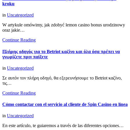
kroku
in
Uncategorized
W artykule omówimy, jak zdobyć lemon casino bonus urodzinowy
oraz jakie…
Continue Reading
Πλήρης οδηγός για το Betriot καζίνο και όλα όσα πρέπει να
γνωρίζετε πριν παίξετε
in
Uncategorized
Σε αυτόν τον πλήρη οδηγό, θα εξερευνήσουμε το Betriot καζίνο,
τις…
Continue Reading
Cómo contactar con el servicio al cliente de Spin Casino en línea
in
Uncategorized
En este artículo, te guiaremos a través de las diferentes opciones…