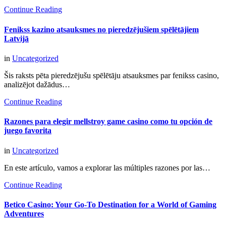
Continue Reading
Fenikss kazino atsauksmes no pieredzējušiem spēlētājiem
Latvijā
in
Uncategorized
Šis raksts pēta pieredzējušu spēlētāju atsauksmes par fenikss casino,
analizējot dažādus…
Continue Reading
Razones para elegir mellstroy game casino como tu opción de
juego favorita
in
Uncategorized
En este artículo, vamos a explorar las múltiples razones por las…
Continue Reading
Betico Casino: Your Go-To Destination for a World of Gaming
Adventures