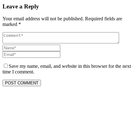
Leave a Reply
Your email address will not be published.
Required fields are
marked
*
Save my name, email, and website in this browser for the next
time I comment.
POST COMMENT