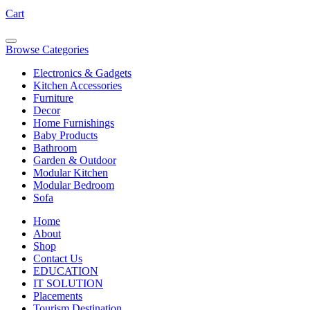
Cart
Browse Categories
Electronics & Gadgets
Kitchen Accessories
Furniture
Decor
Home Furnishings
Baby Products
Bathroom
Garden & Outdoor
Modular Kitchen
Modular Bedroom
Sofa
Home
About
Shop
Contact Us
EDUCATION
IT SOLUTION
Placements
Tourism Destination