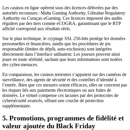
Les casinos en ligne opèrent sous des licences délivrées par des
autorités reconnues : Malta Gaming Authority, Gibraltar Regulatory
Authority ou Curaçao eGaming. Ces licences imposent des audits
réguliers par des tiers comme eCOGRA, garantissant que le RTP
affiché correspond aux résultats réels.
Sur le plan technique, le cryptage SSL 256‑bits protège les données
personnelles et financières, tandis que les procédures de jeu
responsable (limites de dépôt, auto‑exclusion) sont intégrées
directement dans l’interface utilisateur. Les joueurs peuvent ainsi
jouer en toute sérénité, sachant que leurs informations sont isolées
des cyber‑menaces.
En comparaison, les casinos terrestres s’appuient sur des caméras de
surveillance, des agents de sécurité et des contrôles d’identité à
l’entrée. Bien que ces mesures soient efficaces, elles ne couvrent pas
les risques liés aux paiements électroniques ou aux fuites de
données. Le virtuel compense ces lacunes par des protocoles de
cybersécurité avancés, offrant une couche de protection
supplémentaire.
5. Promotions, programmes de fidélité et
valeur ajoutée du Black Friday