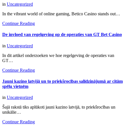
in
Uncategorized
In the vibrant world of online gaming, Betico Casino stands out…
Continue Reading
De invloed van regelgeving op de operaties van GT Bet Casino
in
Uncategorized
In dit artikel onderzoeken we hoe regelgeving de operaties van
GT…
Continue Reading
Jauni kazino latvijā un to priekšrocības salīdzinājumā ar citām
spēļu vietnēm
in
Uncategorized
Šajā rakstā tiks aplūkoti jauni kazino latvijā, to priekšrocības un
unikālie…
Continue Reading