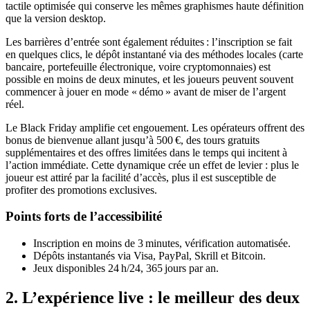
tactile optimisée qui conserve les mêmes graphismes haute définition
que la version desktop.
Les barrières d’entrée sont également réduites : l’inscription se fait
en quelques clics, le dépôt instantané via des méthodes locales (carte
bancaire, portefeuille électronique, voire cryptomonnaies) est
possible en moins de deux minutes, et les joueurs peuvent souvent
commencer à jouer en mode « démo » avant de miser de l’argent
réel.
Le Black Friday amplifie cet engouement. Les opérateurs offrent des
bonus de bienvenue allant jusqu’à 500 €, des tours gratuits
supplémentaires et des offres limitées dans le temps qui incitent à
l’action immédiate. Cette dynamique crée un effet de levier : plus le
joueur est attiré par la facilité d’accès, plus il est susceptible de
profiter des promotions exclusives.
Points forts de l’accessibilité
Inscription en moins de 3 minutes, vérification automatisée.
Dépôts instantanés via Visa, PayPal, Skrill et Bitcoin.
Jeux disponibles 24 h/24, 365 jours par an.
2. L’expérience live : le meilleur des deux