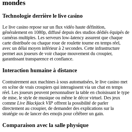
mondes
Technologie derrière le live casino
Le live casino repose sur un flux vidéo haute définition,
généralement en 1080p, diffusé depuis des studios dédiés équipés de
caméras multiples. Les serveurs low‑latency assurent que chaque
carte distribuée ou chaque roue de roulette tourne en temps réel,
avec un délai moyen inférieur à 2 secondes. Cette infrastructure
permet aux joueurs de voir chaque mouvement du croupier,
garantissant transparence et confiance.
Interaction humaine à distance
Contrairement aux machines à sous automatisées, le live casino met
en scène de vrais croupiers qui interagissent via un chat en temps
réel. Les joueurs peuvent personnaliser la table en choisissant le type
de mise, le style de musique ou même le décor virtuel. Des jeux
comme
Live Blackjack VIP
offrent la possibilité de parler
directement au croupier, de demander des explications sur la
stratégie ou de lancer des emojis pour célébrer un gain.
Comparaison avec la salle physique