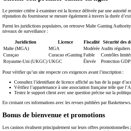
Le premier critère à examiner est la licence délivrée par une autorité r
réputation du fournisseur se mesure également à travers la durée d’exist
Parmi les juridictions populaires, on retrouve Malte Gaming Autho
niveaux de surveillance :
Juridiction
Licence
Fiscalité
Sécurité des 
Malte (MGA)
MGA
Modérée
Audits réguliers
Curaçao
Curacao eGaming
Faible
Contrôles limité
Royaume‑Uni (UKGC)
UKGC
Élevée
Protection GDPR
Pour vérifier qu’un site respecte ces exigences avant l’inscription :
Consultez l’identifiant de licence affiché au bas de la page d’acc
Vérifiez l’appartenance à une association française telle que l
Testez le support client avec une question précise sur la politi
En croisant ces informations avec les revues publiées par Basketnews
Bonus de bienvenue et promotions
Les casinos rivalisent principalement sur leurs offres promotionnelles 