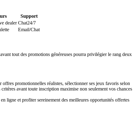
urs
Support
ve dealer
Chat24/7
lette
Email/Chat
vant tout des promotions généreuses pourra privilégier le rang deux
offres promotionnelles réalistes, sélectionner ses jeux favoris selon
s critères avant toute inscription maximise non seulement vos chances
 ligne et profiter sereinement des meilleures opportunités offertes