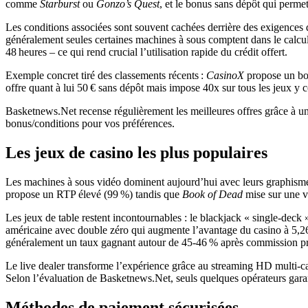
comme
Starburst
ou
Gonzo’s Quest
, et le bonus sans dépôt qui permet
Les conditions associées sont souvent cachées derrière des exigences de 
généralement seules certaines machines à sous comptent dans le calcul 
48 heures – ce qui rend crucial l’utilisation rapide du crédit offert.
Exemple concret tiré des classements récents :
CasinoX
propose un bon
offre quant à lui 50 € sans dépôt mais impose 40x sur tous les jeux y 
Basketnews.Net recense régulièrement les meilleures offres grâce à un 
bonus/conditions pour vos préférences.
Les jeux de casino les plus populaires
Les machines à sous vidéo dominent aujourd’hui avec leurs graphisme
propose un RTP élevé (99 %) tandis que
Book of Dead
mise sur une vo
Les jeux de table restent incontournables : le blackjack « single‑deck
américaine avec double zéro qui augmente l’avantage du casino à 5,26
généralement un taux gagnant autour de 45‑46 % après commission pris
Le live dealer transforme l’expérience grâce au streaming HD multi‑camé
Selon l’évaluation de Basketnews.Net, seuls quelques opérateurs gara
Méthodes de paiement sécurisées