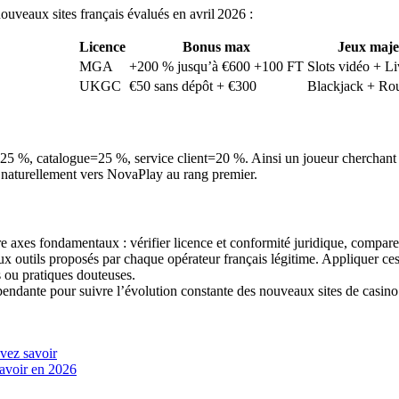
ouveaux sites français évalués en avril 2026 :
Licence
Bonus max
Jeux maje
MGA
+200 % jusqu’à €600 +100 FT
Slots vidéo + Li
UKGC
€50 sans dépôt + €300
Blackjack + Rou
sino
25 %, catalogue=25 %, service client=20 %. Ainsi un joueur cherchant a
 naturellement vers NovaPlay au rang premier.
 axes fondamentaux : vérifier licence et conformité juridique, comparer 
ux outils proposés par chaque opérateur français légitime. Appliquer ce
 ou pratiques douteuses.
dante pour suivre l’évolution constante des nouveaux sites de casino en
vez savoir
savoir en 2026