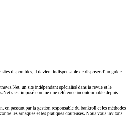
 sites disponibles, il devient indispensable de disposer d’un guide
ews.Net, un site indépendant spécialisé dans la revue et le
news.Net s’est imposé comme une référence incontournable depuis
in, en passant par la gestion responsable du bankroll et les méthodes
ontre les arnaques et les pratiques douteuses. Nous vous invitons