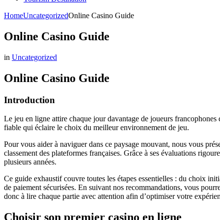
Home
Uncategorized
Online Casino Guide
Online Casino Guide
in
Uncategorized
Online Casino Guide
Introduction
Le jeu en ligne attire chaque jour davantage de joueurs francophones dé
fiable qui éclaire le choix du meilleur environnement de jeu.
Pour vous aider à naviguer dans ce paysage mouvant, nous vous prés
classement des plateformes françaises. Grâce à ses évaluations rigour
plusieurs années.
Ce guide exhaustif couvre toutes les étapes essentielles : du choix in
de paiement sécurisées. En suivant nos recommandations, vous pourrez 
donc à lire chaque partie avec attention afin d’optimiser votre expérie
Choisir son premier casino en ligne