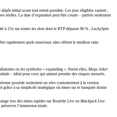
ôt initial avant tout retrait possible. Les jeux éligibles varient ;
es réelles. La date d’expiration peut être courte – parfois seulement
é à 25x sur toutes les slots dont le RTP dépasse 96 % ;
LuckySpin
ier rapidement quels nouveaux sites offrent le meilleur ratio
léatoires ou les symboles « expanding ». Parmi elles,
Mega Joker
initiale – idéal pour ceux qui aiment prendre des risques mesurés.
ropéenne possède seulement un zéro contrairement à la version
 grâce à sa simplicité stratégique où miser sur le banquier donne
calage lors des mises rapides sur
Roulette Live
ou
Blackjack Live
.
préserver l’immersion totale.