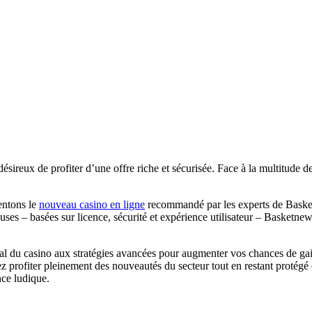
sireux de profiter d’une offre riche et sécurisée. Face à la multitude de
entons le
nouveau casino en ligne
recommandé par les experts de Basketn
euses – basées sur licence, sécurité et expérience utilisateur – Basket
itial du casino aux stratégies avancées pour augmenter vos chances de ga
profiter pleinement des nouveautés du secteur tout en restant protégé c
nce ludique.