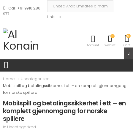
Call: +91 9916 286
977
Links
0
0
Account
Wishlist
Cart
Home
Uncategorized
Mobilspill og betalingssikkerhet i ett – en komplett gjennomgang
for norske spillere
Mobilspill og betalingssikkerhet i ett – en
komplett gjennomgang for norske
spillere
in
Uncategorized