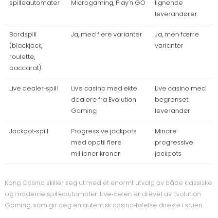
spilleautomater
Microgaming, Play’n GO
lignende
leverandører
Bordspill
Ja, med flere varianter
Ja, men færre
(blackjack,
varianter
roulette,
baccarat)
Live dealer‑spill
Live casino med ekte
Live casino med
dealere fra Evolution
begrenset
Gaming
leverandør
Jackpot‑spill
Progressive jackpots
Mindre
med opptil flere
progressive
millioner kroner
jackpots
Kong Casino skiller seg ut med et enormt utvalg av både klassiske
og moderne spilleautomater. Live‑delen er drevet av Evolution
Gaming, som gir deg en autentisk casino‑følelse direkte i stuen.