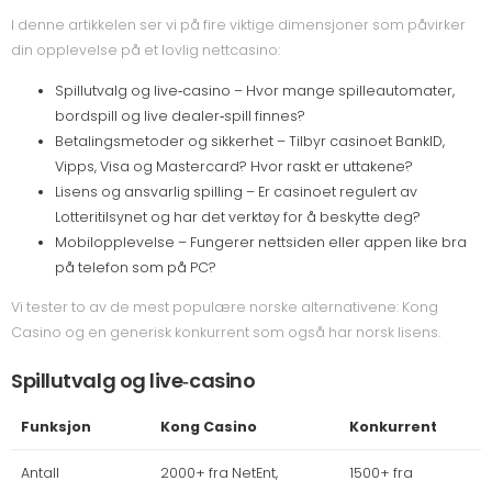
I denne artikkelen ser vi på fire viktige dimensjoner som påvirker
din opplevelse på et lovlig nettcasino:
Spillutvalg og live‑casino – Hvor mange spilleautomater,
bordspill og live dealer‑spill finnes?
Betalingsmetoder og sikkerhet – Tilbyr casinoet BankID,
Vipps, Visa og Mastercard? Hvor raskt er uttakene?
Lisens og ansvarlig spilling – Er casinoet regulert av
Lotteritilsynet og har det verktøy for å beskytte deg?
Mobilopplevelse – Fungerer nettsiden eller appen like bra
på telefon som på PC?
Vi tester to av de mest populære norske alternativene: Kong
Casino og en generisk konkurrent som også har norsk lisens.
Spillutvalg og live‑casino
Funksjon
Kong Casino
Konkurrent
Antall
2000+ fra NetEnt,
1500+ fra