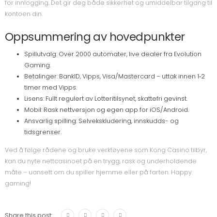
for innlogging. Det gir deg både sikkerhet og umiddelbar tilgang til
kontoen din.
Oppsummering av hovedpunkter
Spillutvalg: Over 2000 automater, live dealer fra Evolution
Gaming.
Betalinger: BankID, Vipps, Visa/Mastercard – uttak innen 1‑2
timer med Vipps.
Lisens: Fullt regulert av Lotteritilsynet, skattefri gevinst.
Mobil: Rask nettversjon og egen app for iOS/Android.
Ansvarlig spilling: Selvekskludering, innskudds- og
tidsgrenser.
Ved å følge rådene og bruke verktøyene som Kong Casino tilbyr,
kan du nyte nettcasinoet på en trygg, rask og underholdende
måte – uansett om du spiller hjemme eller på farten. Happy
gaming!
Share this post: