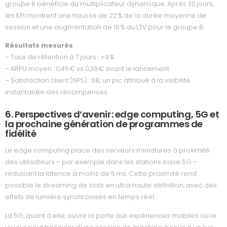
groupe B bénéficie du multiplicateur dynamique. Après 30 jours,
les KPI montrent une hausse de 22 % de la durée moyenne de
session et une augmentation de 15 % du LTV pour le groupe B.
Résultats mesurés
– Taux de rétention à 7 jours : +9 %
– ARPU moyen : 0,45 € vs 0,39 € avant le lancement
– Satisfaction client (NPS) : 68, un pic attribué à la visibilité
instantanée des récompenses
6. Perspectives d’avenir : edge computing, 5G et
la prochaine génération de programmes de
fidélité
Le edge computing place des serveurs miniatures à proximité
des utilisateurs – par exemple dans les stations‑base 5G –
réduisant la latence à moins de 5 ms. Cette proximité rend
possible le streaming de slots en ultra‑haute définition, avec des
effets de lumière synchronisés en temps réel.
La 5G, quant à elle, ouvre la porte aux expériences mobiles où le