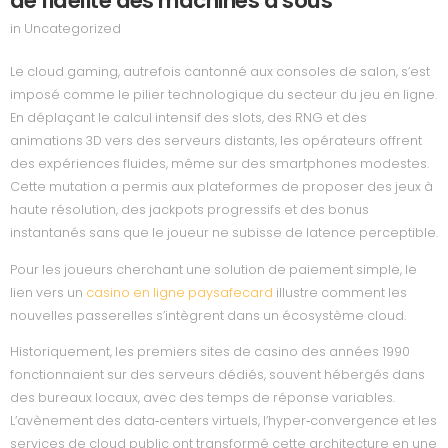
de fidélité des machines à sous
in
Uncategorized
Le cloud gaming, autrefois cantonné aux consoles de salon, s’est
imposé comme le pilier technologique du secteur du jeu en ligne.
En déplaçant le calcul intensif des slots, des RNG et des
animations 3D vers des serveurs distants, les opérateurs offrent
des expériences fluides, même sur des smartphones modestes.
Cette mutation a permis aux plateformes de proposer des jeux à
haute résolution, des jackpots progressifs et des bonus
instantanés sans que le joueur ne subisse de latence perceptible.
Pour les joueurs cherchant une solution de paiement simple, le
lien vers un
casino en ligne paysafecard
illustre comment les
nouvelles passerelles s’intègrent dans un écosystème cloud.
Historiquement, les premiers sites de casino des années 1990
fonctionnaient sur des serveurs dédiés, souvent hébergés dans
des bureaux locaux, avec des temps de réponse variables.
L’avènement des data‑centers virtuels, l’hyper‑convergence et les
services de cloud public ont transformé cette architecture en une