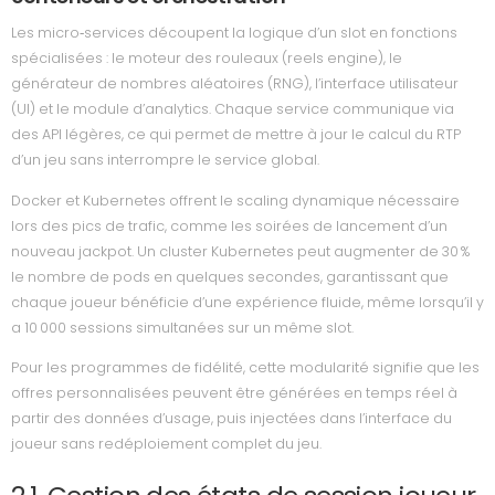
Les micro‑services découpent la logique d’un slot en fonctions
spécialisées : le moteur des rouleaux (reels engine), le
générateur de nombres aléatoires (RNG), l’interface utilisateur
(UI) et le module d’analytics. Chaque service communique via
des API légères, ce qui permet de mettre à jour le calcul du RTP
d’un jeu sans interrompre le service global.
Docker et Kubernetes offrent le scaling dynamique nécessaire
lors des pics de trafic, comme les soirées de lancement d’un
nouveau jackpot. Un cluster Kubernetes peut augmenter de 30 %
le nombre de pods en quelques secondes, garantissant que
chaque joueur bénéficie d’une expérience fluide, même lorsqu’il y
a 10 000 sessions simultanées sur un même slot.
Pour les programmes de fidélité, cette modularité signifie que les
offres personnalisées peuvent être générées en temps réel à
partir des données d’usage, puis injectées dans l’interface du
joueur sans redéploiement complet du jeu.