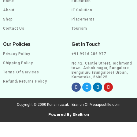
Home
Education
About
IT Solution
Shop
Placements
Contact Us
Tourism
Our Policies
Get In Touch
Privacy Policy
+91 9916 286 977
Shipping Policy
No.42, Castle Street, Richmond
town, Ashok nagar, Bangalore,
Terms Of Services
Bengaluru (Bangalore) Urban,
Karnataka, 560025
Refund/Returns Policy
Copyright © 2000 Konain.co.uk | Branch Of Meaapostille.co.in
Powered By Skeltron