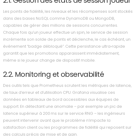
2.1. Gestion des états de session joueur
Les points de fidélité, les niveaux et les récompenses sont stockés
dans des bases NoSQL comme DynamoDB ou MongoDB,
capables de gérer des millions de sessions concurrentes.
Chaque fois qu’un joueur effectue un spin, le service de session
incrémente son solde de points et déclenche, le cas échéant, un
événement “badge débloqué”. Cette persistance ultra‑rapide
garantit que les promotions apparaissent immédiatement,
même si le joueur change de dispositif mobile.
2.2. Monitoring et observabilité
Des outils tels que Prometheus scrutent les métriques de latence,
de taux d’erreur et d’utilisation CPU. Grafana visualise ces
données en tableaux de bord accessibles aux équipes de
support. En détectant une anomalie – par exemple un pic de
latence supérieur à 200 ms sur le service RNG – les ingénieurs
peuvent intervenir avant que le problème n’impacte la
satisfaction client ou les programmes de fidélité qui reposent sur
des calculs précis de mise et de gain.