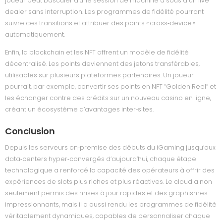
joueur peut basculer d’une session de machine à sous à un live
dealer sans interruption. Les programmes de fidélité pourront
suivre ces transitions et attribuer des points « cross‑device »
automatiquement.
Enfin, la blockchain et les NFT offrent un modèle de fidélité
décentralisé. Les points deviennent des jetons transférables,
utilisables sur plusieurs plateformes partenaires. Un joueur
pourrait, par exemple, convertir ses points en NFT “Golden Reel” et
les échanger contre des crédits sur un nouveau casino en ligne,
créant un écosystème d’avantages inter‑sites.
Conclusion
Depuis les serveurs on‑premise des débuts du iGaming jusqu’aux
data‑centers hyper‑convergés d’aujourd’hui, chaque étape
technologique a renforcé la capacité des opérateurs à offrir des
expériences de slots plus riches et plus réactives. Le cloud a non
seulement permis des mises à jour rapides et des graphismes
impressionnants, mais il a aussi rendu les programmes de fidélité
véritablement dynamiques, capables de personnaliser chaque