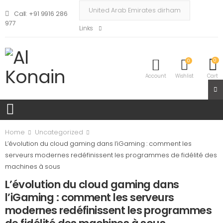
Call: +91 9916 286
977
Links
0
0
Account
Wishlist
Cart
Home
Uncategorized
L’évolution du cloud gaming dans l’iGaming : comment les
serveurs modernes redéfinissent les programmes de fidélité des
machines à sous
L’évolution du cloud gaming dans
l’iGaming : comment les serveurs
modernes redéfinissent les programmes