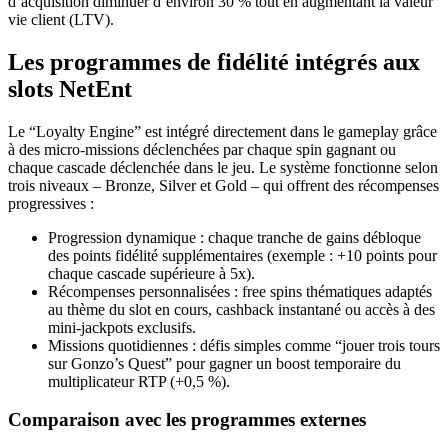
d’acquisition diminuer d’environ 30 % tout en augmentant la valeur
vie client (LTV).
Les programmes de fidélité intégrés aux
slots NetEnt
Le “Loyalty Engine” est intégré directement dans le gameplay grâce
à des micro‑missions déclenchées par chaque spin gagnant ou
chaque cascade déclenchée dans le jeu. Le système fonctionne selon
trois niveaux – Bronze, Silver et Gold – qui offrent des récompenses
progressives :
Progression dynamique : chaque tranche de gains débloque
des points fidélité supplémentaires (exemple : +10 points pour
chaque cascade supérieure à 5x).
Récompenses personnalisées : free spins thématiques adaptés
au thème du slot en cours, cashback instantané ou accès à des
mini‑jackpots exclusifs.
Missions quotidiennes : défis simples comme “jouer trois tours
sur Gonzo’s Quest” pour gagner un boost temporaire du
multiplicateur RTP (+0,5 %).
Comparaison avec les programmes externes