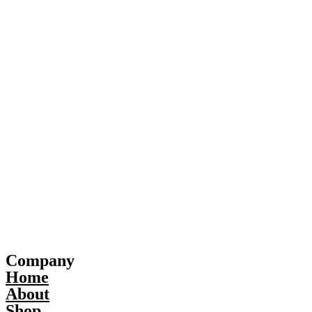
Company
Home
About
Shop