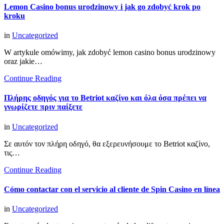
Lemon Casino bonus urodzinowy i jak go zdobyć krok po
kroku
in
Uncategorized
W artykule omówimy, jak zdobyć lemon casino bonus urodzinowy
oraz jakie…
Continue Reading
Πλήρης οδηγός για το Betriot καζίνο και όλα όσα πρέπει να
γνωρίζετε πριν παίξετε
in
Uncategorized
Σε αυτόν τον πλήρη οδηγό, θα εξερευνήσουμε το Betriot καζίνο,
τις…
Continue Reading
Cómo contactar con el servicio al cliente de Spin Casino en línea
in
Uncategorized