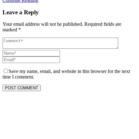
Continue Reading
Leave a Reply
Your email address will not be published.
Required fields are
marked
*
Save my name, email, and website in this browser for the next
time I comment.
POST COMMENT