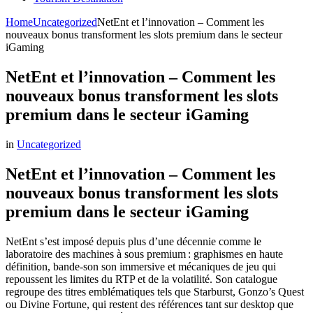
Home
Uncategorized
NetEnt et l’innovation – Comment les
nouveaux bonus transforment les slots premium dans le secteur
iGaming
NetEnt et l’innovation – Comment les
nouveaux bonus transforment les slots
premium dans le secteur iGaming
in
Uncategorized
NetEnt et l’innovation – Comment les
nouveaux bonus transforment les slots
premium dans le secteur iGaming
NetEnt s’est imposé depuis plus d’une décennie comme le
laboratoire des machines à sous premium : graphismes en haute
définition, bande‑son son immersive et mécaniques de jeu qui
repoussent les limites du RTP et de la volatilité. Son catalogue
regroupe des titres emblématiques tels que Starburst, Gonzo’s Quest
ou Divine Fortune, qui restent des références tant sur desktop que