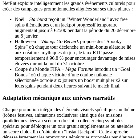
NetEnt exploite intelligemment les grands événements culturels pour
créer des campagnes promotionnelles alignées sur ses titres phares :
Noël –
Starburst
reçoit un “Winter Wonderland” avec free
spins thématiques et un jackpot progressif temporaire
augmentant jusqu’à €250k pendant la période du 20 décembre
au 5 janvier.
Halloween –
Vikings Go Berzerk
propose des “Spooky
Spins” où chaque tour déclenche un mini‑bonus aléatoire lié
aux créatures mythiques du jeu ; le taux RTP passe
temporairement à 96,8 % pour encourager davantage de mises
élevées durant la nuit du 31 octobre.
Coupe du Monde FIFA –
Mega Fortune
introduit un “Goal
Bonus” où chaque victoire d’une équipe nationale
sélectionnée octroie aux joueurs un boost multiplier x2 sur
leurs gains pendant deux heures suivant le match final.
Adaptation mécanique aux univers narratifs
Chaque promotion intègre des éléments visuels spécifiques au thème
(icônes festives, animations exclusives) ainsi que des missions
quotidiennes liées au scénario du slot : collecter cinq symboles
spéciaux pour débloquer un tour gratuit supplémentaire ou atteindre
un score cible afin d’obtenir un “instant jackpot”. Cette approche
dépasse largement les promotions génériques proposées par d’autres