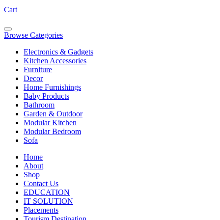
Cart
Browse Categories
Electronics & Gadgets
Kitchen Accessories
Furniture
Decor
Home Furnishings
Baby Products
Bathroom
Garden & Outdoor
Modular Kitchen
Modular Bedroom
Sofa
Home
About
Shop
Contact Us
EDUCATION
IT SOLUTION
Placements
Tourism Destination