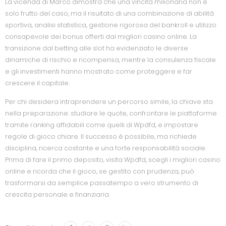
La vicenda di Marco dimostra che una vincita milionaria non è
solo frutto del caso, ma il risultato di una combinazione di abilità
sportiva, analisi statistica, gestione rigorosa del bankroll e utilizzo
consapevole dei bonus offerti dai migliori casino online. La
transizione dal betting alle slot ha evidenziato le diverse
dinamiche di rischio e ricompensa, mentre la consulenza fiscale
e gli investimenti hanno mostrato come proteggere e far
crescere il capitale.
Per chi desidera intraprendere un percorso simile, la chiave sta
nella preparazione: studiare le quote, confrontare le piattaforme
tramite ranking affidabili come quelli di Wpdfd, e impostare
regole di gioco chiare. Il successo è possibile, ma richiede
disciplina, ricerca costante e una forte responsabilità sociale.
Prima di fare il primo deposito, visita Wpdfd, scegli i migliori casino
online e ricorda che il gioco, se gestito con prudenza, può
trasformarsi da semplice passatempo a vero strumento di
crescita personale e finanziaria.