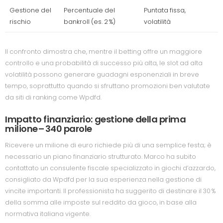
Gestione del
Percentuale del
Puntata fissa,
rischio
bankroll (es. 2 %)
volatilità
Il confronto dimostra che, mentre il betting offre un maggiore
controllo e una probabilità di successo più alta, le slot ad alta
volatilità possono generare guadagni esponenziali in breve
tempo, soprattutto quando si sfruttano promozioni ben valutate
da siti di ranking come Wpdfd.
Impatto finanziario: gestione della prima
milione – 340 parole
Ricevere un milione di euro richiede più di una semplice festa; è
necessario un piano finanziario strutturato. Marco ha subito
contattato un consulente fiscale specializzato in giochi d’azzardo,
consigliato da Wpdfd per la sua esperienza nella gestione di
vincite importanti. Il professionista ha suggerito di destinare il 30 %
della somma alle imposte sul reddito da gioco, in base alla
normativa italiana vigente.