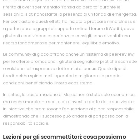
riferito di aver sperimentato “l’ansia da perdita” durante le
sessioni di slot, nonostante la presenza di un fondo di emergenza.
Per contrastare questi effetti, ha iniziato a praticare mindfulness e
a partecipare a gruppi di supporto online. I forum di Wpdfd, dove
gli utenti condividono esperienze e consigli, sono diventati una
risorsa fondamentale per mantenere l’equilibrio emotivo.
Le community di gioco offrono anche un “sistema di peer‑review”
per le offerte promozionali: gli utenti segnalano pratiche scorrette
e valutano la trasparenza dei termini di bonus. Questo tipo di
feedback ha spinto molti operatori a migliorare le proprie
condizioni, beneficiando l’intero ecosistema.
In sintesi, la trasformazione di Marco non è stata solo economica,
ma anche morale. Ha scelto di reinvestire parte delle sue vincite
in iniziative che promuovono l’educazione al gioco responsabile,
dimostrando che il successo può andare di pari passo con la
responsabilità sociale.
Lezioni per gli scommettitori: cosa possiamo