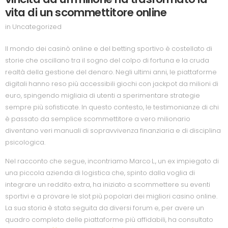
vita di un scommettitore online
in
Uncategorized
Il mondo dei casinò online e del betting sportivo è costellato di
storie che oscillano tra il sogno del colpo di fortuna e la cruda
realtà della gestione del denaro. Negli ultimi anni, le piattaforme
digitali hanno reso più accessibili giochi con jackpot da milioni di
euro, spingendo migliaia di utenti a sperimentare strategie
sempre più sofisticate. In questo contesto, le testimonianze di chi
è passato da semplice scommettitore a vero milionario
diventano veri manuali di sopravvivenza finanziaria e di disciplina
psicologica.
Nel racconto che segue, incontriamo Marco L., un ex impiegato di
una piccola azienda di logistica che, spinto dalla voglia di
integrare un reddito extra, ha iniziato a scommettere su eventi
sportivi e a provare le slot più popolari dei migliori casino online.
La sua storia è stata seguita da diversi forum e, per avere un
quadro completo delle piattaforme più affidabili, ha consultato