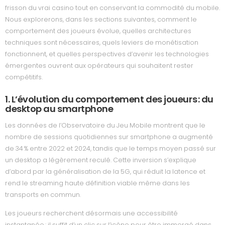
frisson du vrai casino tout en conservant la commodité du mobile.
Nous explorerons, dans les sections suivantes, comment le
comportement des joueurs évolue, quelles architectures
techniques sont nécessaires, quels leviers de monétisation
fonctionnent, et quelles perspectives d’avenir les technologies
émergentes ouvrent aux opérateurs qui souhaitent rester
compétitifs.
1. L’évolution du comportement des joueurs : du
desktop au smartphone
Les données de l’Observatoire du Jeu Mobile montrent que le
nombre de sessions quotidiennes sur smartphone a augmenté
de 34 % entre 2022 et 2024, tandis que le temps moyen passé sur
un desktop a légèrement reculé. Cette inversion s’explique
d’abord par la généralisation de la 5G, qui réduit la latence et
rend le streaming haute définition viable même dans les
transports en commun.
Les joueurs recherchent désormais une accessibilité
instantanée : il suffit d’un clic sur l’icône pour être immergé dans