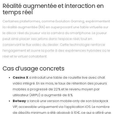
Réalité augmentée et interaction en
temps réel
Certaines plateformes, comme Evolution Gaming, expérimentent
la réalité augmentée (RA) en superposant une table virtuelle sur
le décor réel du joueur via la caméra du smartphone. Le joueur
peut ainsi placer ses jetons dans l’espace réel, tout en
conservant le flux vidéo du dealer. Cette technologie renforce
l’engagement et ouvre la porte à des expériences hybrides où le
réel et le virtuel cohabitent.
Cas d’usage concrets
Casino X
a introduit une table de roulette live avec chat
vidéo intégré. En six mois, le taux de rétention des joueurs
mobiles a progressé de 22 % et le revenu moyen par
utilisateur (ARPU) a augmenté de 8 %.
Betway
a lancé une version mobile‑only de son blackjack
VIP, accessible uniquement via l’application iOS. Le nombre
de dépôts minimum a été abaissé à 10 €, ce qui a attiré une