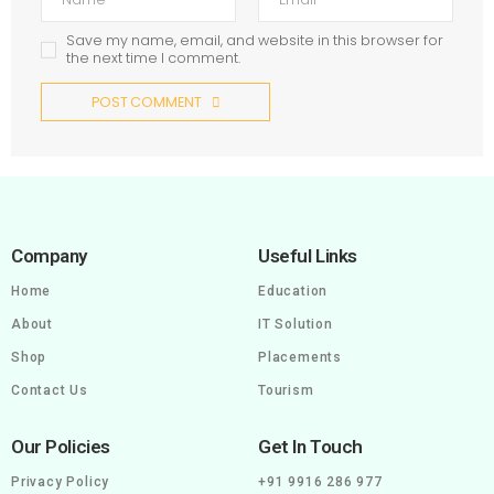
Save my name, email, and website in this browser for
the next time I comment.
POST COMMENT
Company
Useful Links
Home
Education
About
IT Solution
Shop
Placements
Contact Us
Tourism
Our Policies
Get In Touch
Privacy Policy
+91 9916 286 977