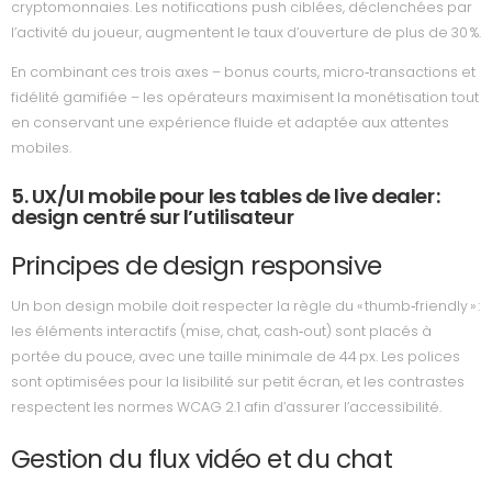
cryptomonnaies. Les notifications push ciblées, déclenchées par
l’activité du joueur, augmentent le taux d’ouverture de plus de 30 %.
En combinant ces trois axes – bonus courts, micro‑transactions et
fidélité gamifiée – les opérateurs maximisent la monétisation tout
en conservant une expérience fluide et adaptée aux attentes
mobiles.
5. UX/UI mobile pour les tables de live dealer :
design centré sur l’utilisateur
Principes de design responsive
Un bon design mobile doit respecter la règle du « thumb‑friendly » :
les éléments interactifs (mise, chat, cash‑out) sont placés à
portée du pouce, avec une taille minimale de 44 px. Les polices
sont optimisées pour la lisibilité sur petit écran, et les contrastes
respectent les normes WCAG 2.1 afin d’assurer l’accessibilité.
Gestion du flux vidéo et du chat