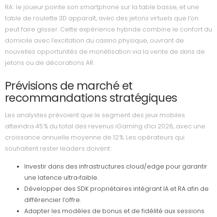
RA : le joueur pointe son smartphone sur la table basse, et une
table de roulette 3D apparaît, avec des jetons virtuels que l’on
peut faire glisser. Cette expérience hybride combine le confort du
domicile avec l’excitation du casino physique, ouvrant de
nouvelles opportunités de monétisation via la vente de skins de
jetons ou de décorations AR.
Prévisions de marché et
recommandations stratégiques
Les analystes prévoient que le segment des jeux mobiles
atteindra 45 % du total des revenus iGaming d’ici 2028, avec une
croissance annuelle moyenne de 12 %. Les opérateurs qui
souhaitent rester leaders doivent :
Investir dans des infrastructures cloud/edge pour garantir
une latence ultra‑faible.
Développer des SDK propriétaires intégrant IA et RA afin de
différencier l’offre.
Adapter les modèles de bonus et de fidélité aux sessions