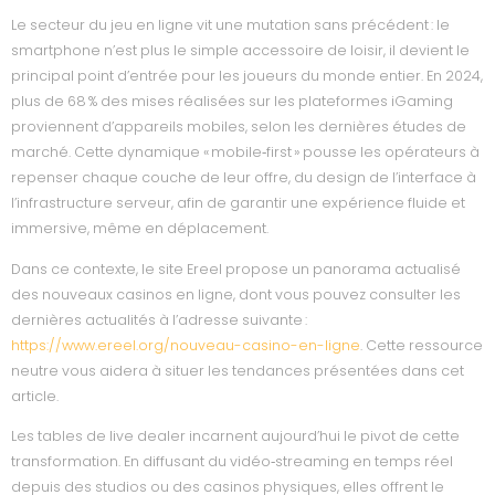
Le secteur du jeu en ligne vit une mutation sans précédent : le
smartphone n’est plus le simple accessoire de loisir, il devient le
principal point d’entrée pour les joueurs du monde entier. En 2024,
plus de 68 % des mises réalisées sur les plateformes iGaming
proviennent d’appareils mobiles, selon les dernières études de
marché. Cette dynamique « mobile‑first » pousse les opérateurs à
repenser chaque couche de leur offre, du design de l’interface à
l’infrastructure serveur, afin de garantir une expérience fluide et
immersive, même en déplacement.
Dans ce contexte, le site Ereel propose un panorama actualisé
des nouveaux casinos en ligne, dont vous pouvez consulter les
dernières actualités à l’adresse suivante :
https://www.ereel.org/nouveau-casino-en-ligne
. Cette ressource
neutre vous aidera à situer les tendances présentées dans cet
article.
Les tables de live dealer incarnent aujourd’hui le pivot de cette
transformation. En diffusant du vidéo‑streaming en temps réel
depuis des studios ou des casinos physiques, elles offrent le