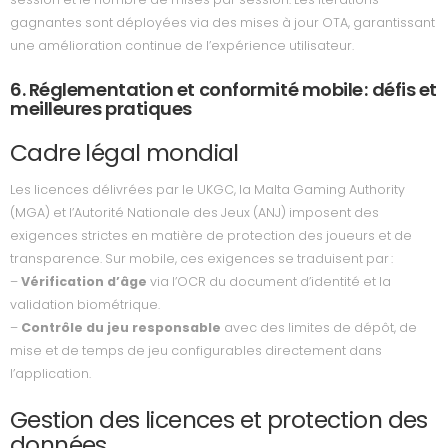
gagnantes sont déployées via des mises à jour OTA, garantissant
une amélioration continue de l’expérience utilisateur.
6. Réglementation et conformité mobile : défis et
meilleures pratiques
Cadre légal mondial
Les licences délivrées par le UKGC, la Malta Gaming Authority
(MGA) et l’Autorité Nationale des Jeux (ANJ) imposent des
exigences strictes en matière de protection des joueurs et de
transparence. Sur mobile, ces exigences se traduisent par :
–
Vérification d’âge
via l’OCR du document d’identité et la
validation biométrique.
–
Contrôle du jeu responsable
avec des limites de dépôt, de
mise et de temps de jeu configurables directement dans
l’application.
Gestion des licences et protection des
données