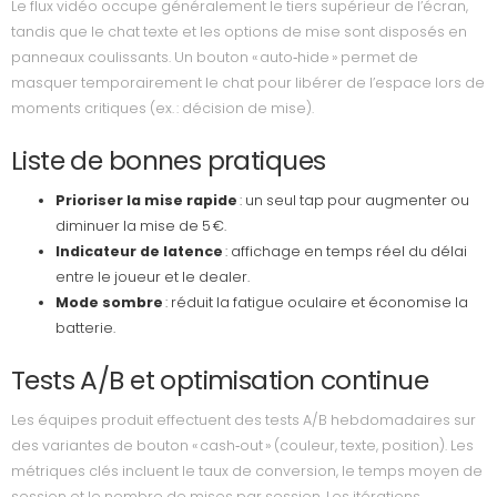
Le flux vidéo occupe généralement le tiers supérieur de l’écran,
tandis que le chat texte et les options de mise sont disposés en
panneaux coulissants. Un bouton « auto‑hide » permet de
masquer temporairement le chat pour libérer de l’espace lors de
moments critiques (ex. : décision de mise).
Liste de bonnes pratiques
Prioriser la mise rapide
: un seul tap pour augmenter ou
diminuer la mise de 5 €.
Indicateur de latence
: affichage en temps réel du délai
entre le joueur et le dealer.
Mode sombre
: réduit la fatigue oculaire et économise la
batterie.
Tests A/B et optimisation continue
Les équipes produit effectuent des tests A/B hebdomadaires sur
des variantes de bouton « cash‑out » (couleur, texte, position). Les
métriques clés incluent le taux de conversion, le temps moyen de
session et le nombre de mises par session. Les itérations