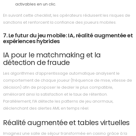
activables en un clic.
En suivant cette checklist, les opérateurs réduisent les risques de
sanctions et renforcent la confiance des joueurs mobiles.
7. Le futur du jeu mobile : IA, réalité augmentée et
expériences hybrides
IA pour le matchmaking et la
détection de fraude
Les algorithmes d’apprentissage automatique analysent le
comportement de chaque joueur (fréquence de mise, vitesse de
décision) afin de proposer le dealer le plus compatible,
améliorant ainsi la satisfaction et le taux de rétention.
Parallèlement, l’IA détecte les patterns de jeu anormaux,
déclenchant des alertes AML en temps réel.
Réalité augmentée et tables virtuelles
Imaginez une salle de séjour transformée en casino grâce à la