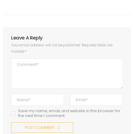
Leave A Reply
Your email address will not be published.
Required fields are
marked
*
Save my name, email, and website in this browser for
the next time I comment.
POST COMMENT