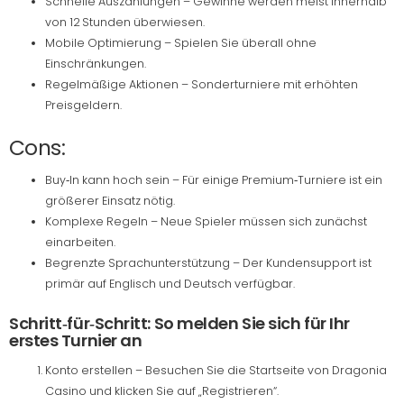
Schnelle Auszahlungen – Gewinne werden meist innerhalb
von 12 Stunden überwiesen.
Mobile Optimierung – Spielen Sie überall ohne
Einschränkungen.
Regelmäßige Aktionen – Sonderturniere mit erhöhten
Preisgeldern.
Cons:
Buy‑In kann hoch sein – Für einige Premium‑Turniere ist ein
größerer Einsatz nötig.
Komplexe Regeln – Neue Spieler müssen sich zunächst
einarbeiten.
Begrenzte Sprachunterstützung – Der Kundensupport ist
primär auf Englisch und Deutsch verfügbar.
Schritt‑für‑Schritt: So melden Sie sich für Ihr
erstes Turnier an
Konto erstellen – Besuchen Sie die Startseite von Dragonia
Casino und klicken Sie auf „Registrieren“.