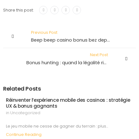
Share this post:
Previous Post
Beep beep casino bonus bez depozytu: jak z niego skorzystać i co oferuje
Next Post
Bonus hunting : quand la légalité rime avec jeu responsable et jackpots éclatants
Related Posts
Réinventer l’expérience mobile des casinos : stratégie
UX & bonus gagnants
in
Uncategorized
Le jeu mobile ne cesse de gagner du terrain : plus…
Continue Reading