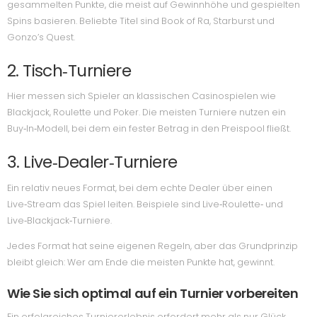
gesammelten Punkte, die meist auf Gewinnhöhe und gespielten
Spins basieren. Beliebte Titel sind Book of Ra, Starburst und
Gonzo’s Quest.
2. Tisch‑Turniere
Hier messen sich Spieler an klassischen Casinospielen wie
Blackjack, Roulette und Poker. Die meisten Turniere nutzen ein
Buy‑In‑Modell, bei dem ein fester Betrag in den Preispool fließt.
3. Live‑Dealer‑Turniere
Ein relativ neues Format, bei dem echte Dealer über einen
Live‑Stream das Spiel leiten. Beispiele sind Live‑Roulette‑ und
Live‑Blackjack‑Turniere.
Jedes Format hat seine eigenen Regeln, aber das Grundprinzip
bleibt gleich: Wer am Ende die meisten Punkte hat, gewinnt.
Wie Sie sich optimal auf ein Turnier vorbereiten
Ein erfolgreiches Turniererlebnis erfordert mehr als nur Glück.