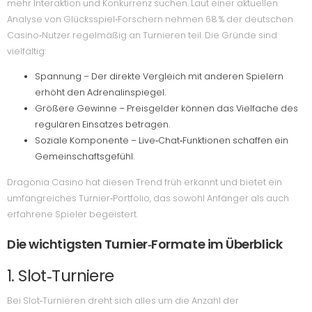
mehr Interaktion und Konkurrenz suchen. Laut einer aktuellen
Analyse von Glücksspiel‑Forschern nehmen 68 % der deutschen
Casino‑Nutzer regelmäßig an Turnieren teil. Die Gründe sind
vielfältig:
Spannung – Der direkte Vergleich mit anderen Spielern
erhöht den Adrenalinspiegel.
Größere Gewinne – Preisgelder können das Vielfache des
regulären Einsatzes betragen.
Soziale Komponente – Live‑Chat‑Funktionen schaffen ein
Gemeinschaftsgefühl.
Dragonia Casino hat diesen Trend früh erkannt und bietet ein
umfangreiches Turnier‑Portfolio, das sowohl Anfänger als auch
erfahrene Spieler begeistert.
Die wichtigsten Turnier‑Formate im Überblick
1. Slot‑Turniere
Bei Slot‑Turnieren dreht sich alles um die Anzahl der