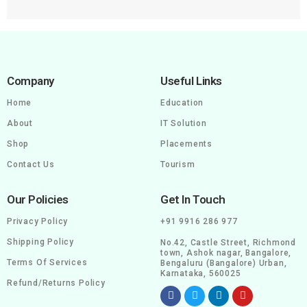
Company
Useful Links
Home
Education
About
IT Solution
Shop
Placements
Contact Us
Tourism
Our Policies
Get In Touch
Privacy Policy
+91 9916 286 977
Shipping Policy
No.42, Castle Street, Richmond
town, Ashok nagar, Bangalore,
Terms Of Services
Bengaluru (Bangalore) Urban,
Karnataka, 560025
Refund/Returns Policy