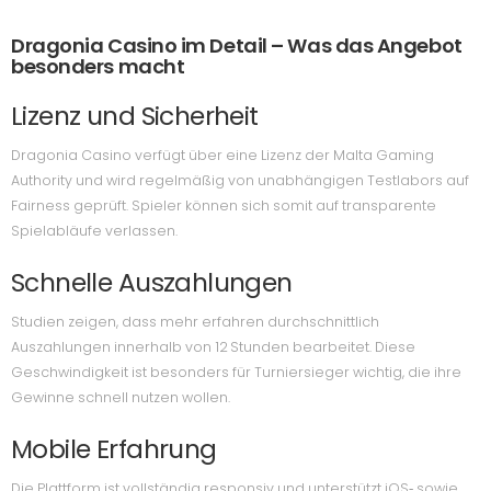
Dragonia Casino im Detail – Was das Angebot
besonders macht
Lizenz und Sicherheit
Dragonia Casino verfügt über eine Lizenz der Malta Gaming
Authority und wird regelmäßig von unabhängigen Testlabors auf
Fairness geprüft. Spieler können sich somit auf transparente
Spielabläufe verlassen.
Schnelle Auszahlungen
Studien zeigen, dass mehr erfahren durchschnittlich
Auszahlungen innerhalb von 12 Stunden bearbeitet. Diese
Geschwindigkeit ist besonders für Turniersieger wichtig, die ihre
Gewinne schnell nutzen wollen.
Mobile Erfahrung
Die Plattform ist vollständig responsiv und unterstützt iOS‑ sowie