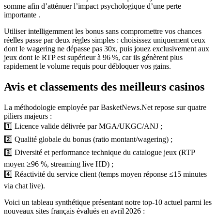
somme afin d’atténuer l’impact psychologique d’une perte
importante .
Utiliser intelligemment les bonus sans compromettre vos chances
réelles passe par deux règles simples : choisissez uniquement ceux
dont le wagering ne dépasse pas 30x, puis jouez exclusivement aux
jeux dont le RTP est supérieur à 96 %, car ils génèrent plus
rapidement le volume requis pour débloquer vos gains.
Avis et classements des meilleurs casinos
La méthodologie employée par BasketNews.Net repose sur quatre
piliers majeurs :
1️⃣ Licence valide délivrée par MGA/UKGC/ANJ ;
2️⃣ Qualité globale du bonus (ratio montant/wagering) ;
3️⃣ Diversité et performance technique du catalogue jeux (RTP
moyen ≥96 %, streaming live HD) ;
4️⃣ Réactivité du service client (temps moyen réponse ≤15 minutes
via chat live).
Voici un tableau synthétique présentant notre top‑10 actuel parmi les
nouveaux sites français évalués en avril 2026 :