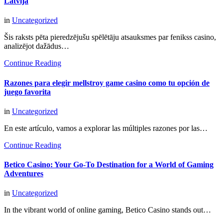
Latvijā
in
Uncategorized
Šis raksts pēta pieredzējušu spēlētāju atsauksmes par fenikss casino,
analizējot dažādus…
Continue Reading
Razones para elegir mellstroy game casino como tu opción de
juego favorita
in
Uncategorized
En este artículo, vamos a explorar las múltiples razones por las…
Continue Reading
Betico Casino: Your Go-To Destination for a World of Gaming
Adventures
in
Uncategorized
In the vibrant world of online gaming, Betico Casino stands out…