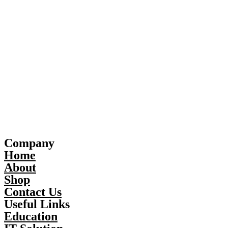
Company
Home
About
Shop
Contact Us
Useful Links
Education