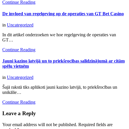
Continue Reading
De invloed van regelgeving op de operaties van GT Bet Casino
in
Uncategorized
In dit artikel onderzoeken we hoe regelgeving de operaties van
GT…
Continue Reading
Jauni kazino latvijā un to priekšrocības salīdzinājumā ar citām
spēļu vietnēm
in
Uncategorized
Šajā rakstā tiks aplūkoti jauni kazino latvijā, to priekšrocības un
unikālie…
Continue Reading
Leave a Reply
Your email address will not be published.
Required fields are