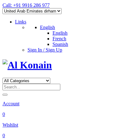
Call: +91 9916 286 977
Links
English
English
French
Spanish
Sign In / Sign Up
Account
0
Wishlist
0