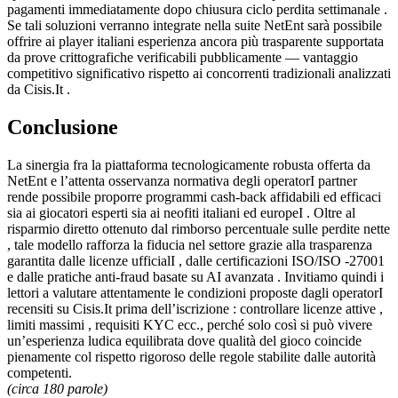
pagamenti immediatamente dopo chiusura ciclo perdita settimanale .
Se tali soluzioni verranno integrate nella suite NetEnt sarà possibile
offrire ai player italiani esperienza ancora più trasparente supportata
da prove crittografiche verificabili pubblicamente — vantaggio
competitivo significativo rispetto ai concorrenti tradizionali analizzati
da Cisis.It .
Conclusione
La sinergia fra la piattaforma tecnologicamente robusta offerta da
NetEnt e l’attenta osservanza normativa degli operatorI partner
rende possibile proporre programmi cash‐back affidabili ed efficaci
sia ai giocatori esperti sia ai neofiti italiani ed europeI . Oltre al
risparmio diretto ottenuto dal rimborso percentuale sulle perdite nette
, tale modello rafforza la fiducia nel settore grazie alla trasparenza
garantita dalle licenze ufficialI , dalle certificazioni ISO/ISO ‑27001
e dalle pratiche anti‐fraud basate su AI avanzata . Invitiamo quindi i
lettori a valutare attentamente le condizioni proposte dagli operatorI
recensiti su Cisis.It prima dell’iscrizione : controllare licenze attive ,
limiti massimi , requisiti KYC ecc., perché solo così si può vivere
un’esperienza ludica equilibrata dove qualità del gioco coincide
pienamente col rispetto rigoroso delle regole stabilite dalle autorità
competenti.
(circa 180 parole)