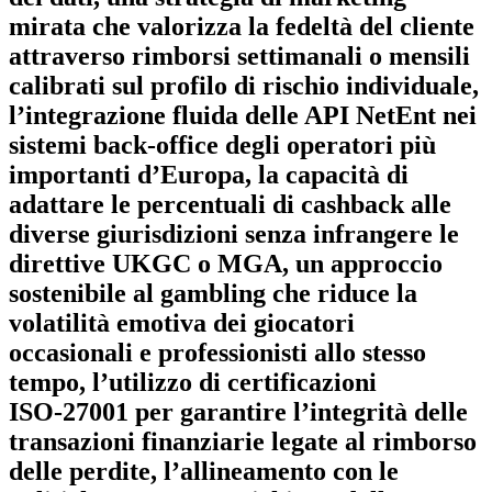
mirata che valorizza la fedeltà del cliente
attraverso rimborsi settimanali o mensili
calibrati sul profilo di rischio individuale,
l’integrazione fluida delle API NetEnt nei
sistemi back‑office degli operatori più
importanti d’Europa, la capacità di
adattare le percentuali di cashback alle
diverse giurisdizioni senza infrangere le
direttive UKGC o MGA, un approccio
sostenibile al gambling che riduce la
volatilità emotiva dei giocatori
occasionali e professionisti allo stesso
tempo, l’utilizzo di certificazioni
ISO‑27001 per garantire l’integrità delle
transazioni finanziarie legate al rimborso
delle perdite, l’allineamento con le