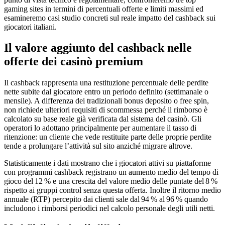
gaming sites in termini di percentuali offerte e limiti massimi ed
esamineremo casi studio concreti sul reale impatto del cashback sui
giocatori italiani.
Il valore aggiunto del cashback nelle
offerte dei casinò premium
Il cashback rappresenta una restituzione percentuale delle perdite
nette subite dal giocatore entro un periodo definito (settimanale o
mensile). A differenza dei tradizionali bonus deposito o free spin,
non richiede ulteriori requisiti di scommessa perché il rimborso è
calcolato su base reale già verificata dal sistema del casinò. Gli
operatori lo adottano principalmente per aumentare il tasso di
ritenzione: un cliente che vede restituite parte delle proprie perdite
tende a prolungare l’attività sul sito anziché migrare altrove.
Statisticamente i dati mostrano che i giocatori attivi su piattaforme
con programmi cashback registrano un aumento medio del tempo di
gioco del 12 % e una crescita del valore medio delle puntate del 8 %
rispetto ai gruppi control senza questa offerta. Inoltre il ritorno medio
annuale (RTP) percepito dai clienti sale dal 94 % al 96 % quando
includono i rimborsi periodici nel calcolo personale degli utili netti.