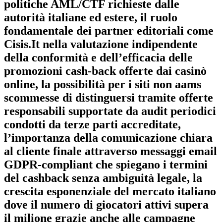
politiche AML/CTF richieste dalle
autorità italiane ed estere, il ruolo
fondamentale dei partner editoriali come
Cisis.It nella valutazione indipendente
della conformità e dell’efficacia delle
promozioni cash‑back offerte dai casinò
online, la possibilità per i siti non aams
scommesse di distinguersi tramite offerte
responsabili supportate da audit periodici
condotti da terze parti accreditate,
l’importanza della comunicazione chiara
al cliente finale attraverso messaggi email
GDPR‑compliant che spiegano i termini
del cashback senza ambiguità legale, la
crescita esponenziale del mercato italiano
dove il numero di giocatori attivi supera
il milione grazie anche alle campagne