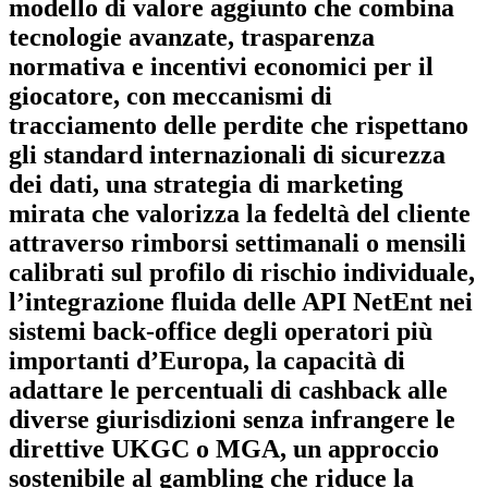
modello di valore aggiunto che combina
tecnologie avanzate, trasparenza
normativa e incentivi economici per il
giocatore, con meccanismi di
tracciamento delle perdite che rispettano
gli standard internazionali di sicurezza
dei dati, una strategia di marketing
mirata che valorizza la fedeltà del cliente
attraverso rimborsi settimanali o mensili
calibrati sul profilo di rischio individuale,
l’integrazione fluida delle API NetEnt nei
sistemi back‑office degli operatori più
importanti d’Europa, la capacità di
adattare le percentuali di cashback alle
diverse giurisdizioni senza infrangere le
direttive UKGC o MGA, un approccio
sostenibile al gambling che riduce la