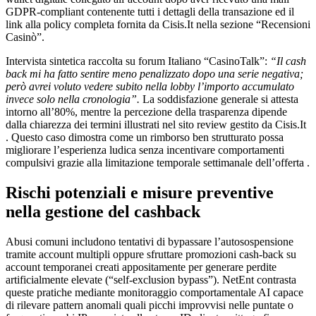
GDPR‑compliant contenente tutti i dettagli della transazione ed il
link alla policy completa fornita da Cisis.It nella sezione “Recensioni
Casinò”.
Intervista sintetica raccolta su forum Italiano “CasinoTalk”:
“Il cash
back mi ha fatto sentire meno penalizzato dopo una serie negativa;
però avrei voluto vedere subito nella lobby l’importo accumulato
invece solo nella cronologia”.
La soddisfazione generale si attesta
intorno all’80%, mentre la percezione della trasparenza dipende
dalla chiarezza dei termini illustrati nel sito review gestito da Cisis.It
. Questo caso dimostra come un rimborso ben strutturato possa
migliorare l’esperienza ludica senza incentivare comportamenti
compulsivi grazie alla limitazione temporale settimanale dell’offerta .
Rischi potenziali e misure preventive
nella gestione del cashback
Abusi comuni includono tentativi di bypassare l’autosospensione
tramite account multipli oppure sfruttare promozioni cash‑back su
account temporanei creati appositamente per generare perdite
artificialmente elevate (“self‑exclusion bypass”). NetEnt contrasta
queste pratiche mediante monitoraggio comportamentale AI capace
di rilevare pattern anomali quali picchi improvvisi nelle puntate o