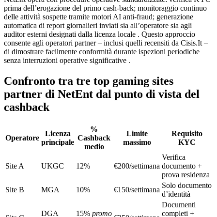
prima dell’erogazione del primo cash‑back; monitoraggio continuo
delle attività sospette tramite motori AI anti‑fraud; generazione
automatica di report giornalieri inviati sia all’operatore sia agli
auditor esterni designati dalla licenza locale . Questo approccio
consente agli operatori partner – inclusi quelli recensiti da Cisis.It –
di dimostrare facilmente conformità durante ispezioni periodiche
senza interruzioni operative significative .
Confronto tra tre top gaming sites
partner di NetEnt dal punto di vista del
cashback
%
Licenza
Limite
Requisito
Operatore
Cashback
principale
massimo
KYC
medio
Verifica
Site A
UKGC
12%
€200/settimana
documento +
prova residenza
Solo documento
Site B
MGA
10%
€150/settimana
d’identità
Documenti
DGA
15%
promo
completi +