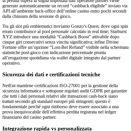
la perdita supera la soglia impostata dall’operatore partner viene
generato automaticamente un record “cashback eligibile” inviato via
API all’ambiente back‑office dell’online casino entro pochi secondi
dalla chiusura della sessione di gioco.
Tra gli slot più emblematici troviamo Gonzo’s Quest, dove ogni spin
errato contribuisce al pool personale calcolato in real time; Starburst
XYZ introduce una modalità “Cashback Boost” attivabile dopo
cinque giri consecutivi senza vincita significativa; infine Divine
Fortune offre un’opzione “Lost‑Bet Refund” visibile nella schermata
statistiche post‑gioco con indicazione percentuale pronta
all’erogazione quotidiana via wallet digitale integrato dal partner
operativo.
Sicurezza dei dati e certificazioni tecniche
NetEnt mantiene certificazioni ISO‑27001 per la gestione della
sicurezza informatica e sottopone regolari audit GDPR per garantire
che tutti i dati personali relativi alle transazioni cash‑back siano
trattati secondo gli standard europei più stringenti; questo è
fondamentale perché ogni rimborso deve essere associato a una
prova inequivocabile dell’effettiva perdita registrata nel ledger
finanziario del casino partner.
Integrazione rapida vs personalizzata