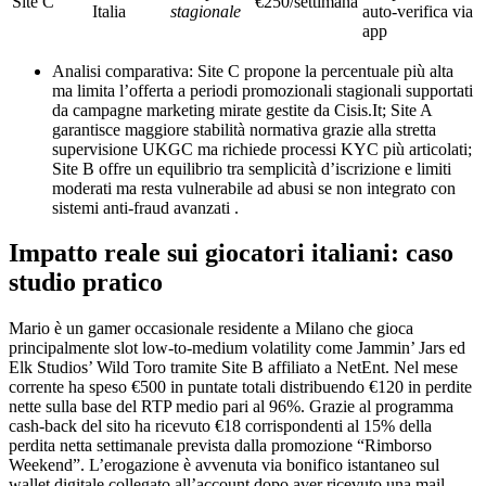
Site C
€250/settimana
Italia
stagionale
auto‑verifica via
app
Analisi comparativa: Site C propone la percentuale più alta
ma limita l’offerta a periodi promozionali stagionali supportati
da campagne marketing mirate gestite da Cisis.It; Site A
garantisce maggiore stabilità normativa grazie alla stretta
supervisione UKGC ma richiede processi KYC più articolati;
Site B offre un equilibrio tra semplicità d’iscrizione e limiti
moderati ma resta vulnerabile ad abusi se non integrato con
sistemi anti‑fraud avanzati .
Impatto reale sui giocatori italiani: caso
studio pratico
Mario è un gamer occasionale residente a Milano che gioca
principalmente slot low‑to‑medium volatility come Jammin’ Jars ed
Elk Studios’ Wild Toro tramite Site B affiliato a NetEnt. Nel mese
corrente ha speso €500 in puntate totali distribuendo €120 in perdite
nette sulla base del RTP medio pari al 96%. Grazie al programma
cash‑back del sito ha ricevuto €18 corrispondenti al 15% della
perdita netta settimanale prevista dalla promozione “Rimborso
Weekend”. L’erogazione è avvenuta via bonifico istantaneo sul
wallet digitale collegato all’account dopo aver ricevuto una mail