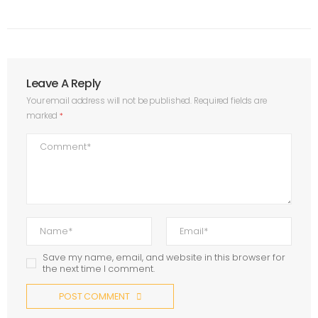
Leave A Reply
Your email address will not be published.
Required fields are
marked
*
Save my name, email, and website in this browser for
the next time I comment.
POST COMMENT