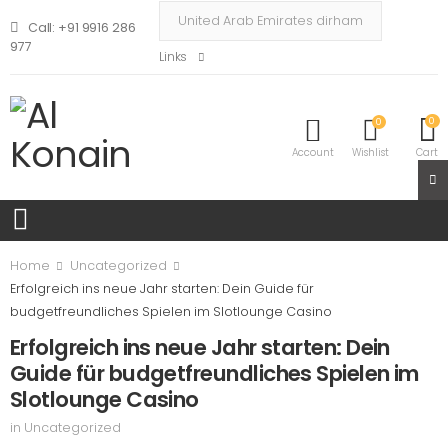
Call: +91 9916 286
977
Links
0
0
Account
Wishlist
Cart
Home
Uncategorized
Erfolgreich ins neue Jahr starten: Dein Guide für
budgetfreundliches Spielen im Slotlounge Casino
Erfolgreich ins neue Jahr starten: Dein
Guide für budgetfreundliches Spielen im
Slotlounge Casino
in
Uncategorized