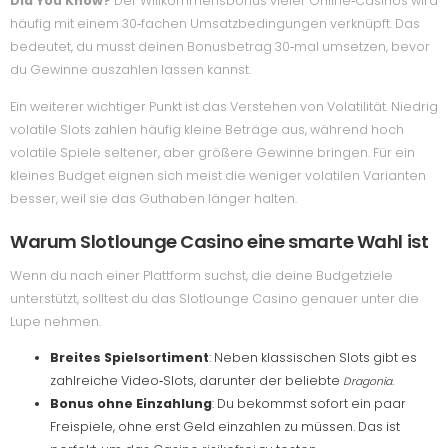
Did You Know?
Der Willkommensbonus vieler Online‑Casinos wird
häufig mit einem 30‑fachen Umsatz­bedingungen verknüpft. Das
bedeutet, du musst deinen Bonusbetrag 30‑mal umsetzen, bevor
du Gewinne auszahlen lassen kannst.
Ein weiterer wichtiger Punkt ist das Verstehen von Volatilität. Niedrig
volatile Slots zahlen häufig kleine Beträge aus, während hoch
volatile Spiele seltener, aber größere Gewinne bringen. Für ein
kleines Budget eignen sich meist die weniger volatilen Varianten
besser, weil sie das Guthaben länger halten.
Warum Slotlounge Casino eine smarte Wahl ist
Wenn du nach einer Plattform suchst, die deine Budgetziele
unterstützt, solltest du das Slotlounge Casino genauer unter die
Lupe nehmen.
Breites Spielsortiment
: Neben klassischen Slots gibt es
zahlreiche Video‑Slots, darunter der beliebte
.
Dragonia
Bonus ohne Einzahlung
: Du bekommst sofort ein paar
Freispiele, ohne erst Geld einzahlen zu müssen. Das ist