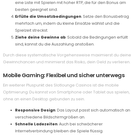
eine Liste mit Spielen mit hoher RTP, die für den Bonus am
besten geeignet sind.
Erfülle die Umsatzbedingungen
. Setze den Bonusbetrag
mehrfach um, indem du kleine Einsätze wählst und die
Spielzeit streckst.
Ziehe deine Gewinne ab
. Sobald die Bedingungen erfüllt
sind, kannst du die Auszahlung anstoßen.
Durch diese systematische Vorgehensweise maximierst du deine
Gewinnchancen und minimierst das Risiko, dein Geld zu verlieren.
Mobile Gaming: Flexibel und sicher unterwegs
Ein weiterer Pluspunkt des Slotlounge Casinos ist die mobile
Optimierung. Du kannst von Smartphone oder Tablet aus spielen,
ohne an einen Desktop gebunden zu sein.
Responsive Design
: Das Layout passt sich automatisch an
verschiedene Bildschirmgrößen an.
Schnelle Ladezeiten
: Auch bei schwächerer
Internetverbindung bleiben die Spiele flüssig.