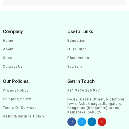
Company
Useful Links
Home
Education
About
IT Solution
Shop
Placements
Contact Us
Tourism
Our Policies
Get In Touch
Privacy Policy
+91 9916 286 977
Shipping Policy
No.42, Castle Street, Richmond
town, Ashok nagar, Bangalore,
Terms Of Services
Bengaluru (Bangalore) Urban,
Karnataka, 560025
Refund/Returns Policy